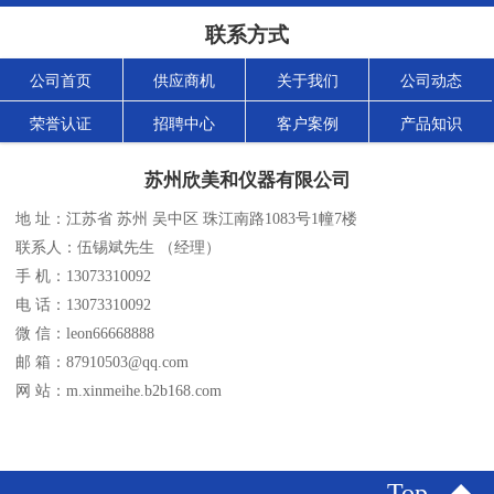
联系方式
公司首页
供应商机
关于我们
公司动态
荣誉认证
招聘中心
客户案例
产品知识
苏州欣美和仪器有限公司
地 址：江苏省 苏州 吴中区 珠江南路1083号1幢7楼
联系人：伍锡斌先生 （经理）
手 机：13073310092
电 话：13073310092
微 信：leon66668888
邮 箱：87910503@qq.com
网 站：m.xinmeihe.b2b168.com
Top