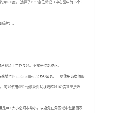
约为
180
度。 选择了
19
个定位标记（中心图中为
15
个，
面反射）。
的角视场上工作良好。不需要特别校正。
特殊版本的
SFRplus
和
eSFR ISO
图表，可以使用高度桶形
。 可以使用
SFRreg
模块测试视场超过
160
度甚至接近
但是
ROI
大小必须非常小，以避免在角区域中包括图表