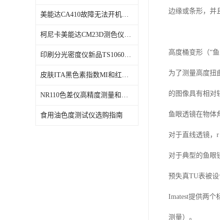
边缘或条形，并
美能达CA410故障无法开机维修校准
柯尼卡美能达CM23D测色仪维修校正
高度桶变形（
“
印刷分光密度仪新品TS1060发布
为了测量高度扭
皮肤ITA黑色素指数MI和红斑指数色差仪PS02发布
的图像具有相对
NR110色差仪高精度测量和智能分析lab色度
鱼眼透镜在物体
食用油色度测试仪选购指南
对于直线透镜，
r
对于典型的鱼眼
预失真
TU
表被设
Imatest
提供两个
测量）。