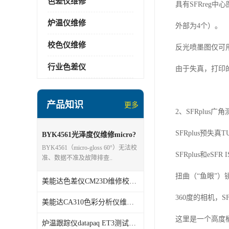
色差仪维修
具有
SFRreg
中心
炉温仪维修
外部为
4
个）。
校色仪维修
反光喷墨图仅可
行业色差仪
由于失真，打印
产品知识
更多
2
、
SFRplus
广角
SFRplus
预失真
T
BYK4561光泽度仪维修micro?
gloss 60°
BYK4561（micro‑gloss 60°）无法校
SFRplus
和
eSFR 
准、数据不准及故障排查..
扭曲（“鱼眼”）
美能达色差仪CM23D维修校准分析
360
度的相机，
S
美能达CA310色彩分析仪维修校准
这里是一个高度
炉温跟踪仪datapaq ET3测试仪维修