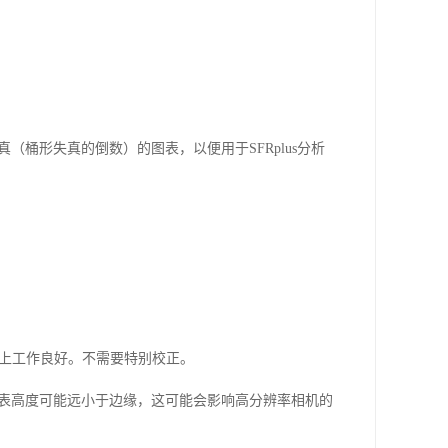
。
真（桶形失真的倒数）的图表，以便用于
SFRplus
分析
上工作良好。不需要特别校正。
表高度可能远小于边缘，这可能会影响高分辨率相机的