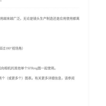
1
应用越来越广泛，无论是镜头生产制造还是应用使用都离
超过
180
°视场角）
面向相机的其他单个
SFRreg
图一起使用。
两个（或更多个）图表。有关更多详细信息，请参阅