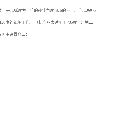
数目是以弧度为单位的较佳角度视场的一半。乘以
360 /
π
120
度的视场工作。 （标准图表适用于
<85
度。）第二
s
更多设置窗口：