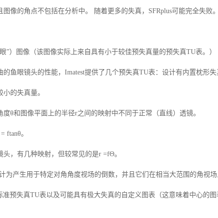
且图像的角点不包括在分析中。 随着更多的失真，
SFRplus
可能完全失败
鱼眼”）图像（该图像实际上来自具有小于较佳预失真量的预失真
TU
表。）
曲的鱼眼镜头的性能，
Imatest
提供了几个预失真
TU
表：设计有内置枕形失
较小的失真量。
角度
θ和图像平面上的半径
r
之间的映射中不同于正常（直线）透镜。
 = ftan
θ。
镜头，有几种映射，但较常见的是
r =f
Θ。
计为产生用于特定对角角度视场的倒数，并且它们在相当大范围的角视场
标准预失真
TU
表以及可能具有极大失真的自定义图表（这意味着中心的图