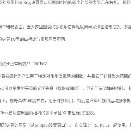
图的图像的
SFRreg
设置窗口和面向相机的四个外部图表显示在右侧。 视场
用于粗糙表面，因为这些图表的宽视角使得难以用半光泽图控制眩光（镜
的失真
TU
表的纵横比与常规图表不同。
测试卡正常畸变
85-120
°
FoV
U
表被设计为产生用于特定对角角度视场的倒数，并且它们在相当大范围
ISO
可以承受中等量的光学失真（枕形或桶形），但它们有明确的限制。 
镜头，视野高达
160
度左右，用于许多应用，特别是汽车后视和运动摄像机
FRreg
模块使用面向相机的多个单独的“定位标记”图表。
桶形失真的图像（从
SFRplus
设置窗口）。 它实际上与
SFRplus
一起使用，