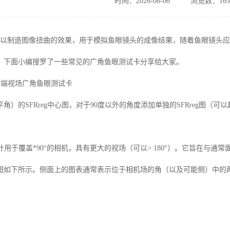
时间：2026-08-06
浏览数：165
可以制造图像扭曲的效果，用于模拟鱼眼镜头的成像结果，随着鱼眼镜头
，下面小编搜罗了一些常见的广角鱼眼测试卡分享给大家。
极端视场广角鱼眼测试卡
平角）的
SFRreg
中心图，对于
90
度以外的角度添加单独的
SFRreg
图（可以
计用于覆盖*
90
°的相机，具有更大的视场（可以
> 180
°）。它旨在与通常
图如下所示。侧面上的图表通常表示位于相机场的角（以及可能侧）中的