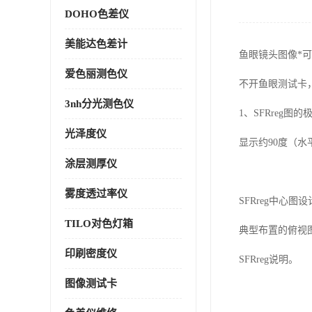
DOHO色差仪
美能达色差计
鱼眼镜头图像*
爱色丽测色仪
不开鱼眼测试卡
3nh分光测色仪
1
、
SFRreg
图的
光泽度仪
显示约
90
度（水
涂层测厚仪
雾度透过率仪
SFRreg
中心图设
TILO对色灯箱
典型布置的俯视
印刷密度仪
SFRreg
说明。
图像测试卡