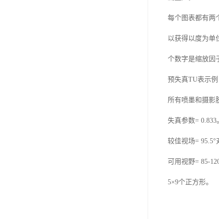
每个图表都有两
以获得以度为单
个数字是缩放因
预失真
TU
表示例
所有喷墨和摄影
失真参数
= 0.833
较佳视场
= 95.5
可用视野
= 85-12
5
×
9
个正方形。