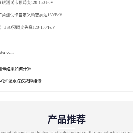
鱼眼测试卡预畸变
120-150
º
FoV
广角测试卡自定义畸变高达
160
º
FoV
试卡
ISO
预畸变失真
120-150
º
FoV
eter.com
测量结果如何计算
PAQ炉温跟踪仪故障维修
产品推荐
ment, design, production and sales in one of the manufacturing ent