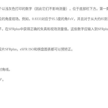
个以浅灰色打印的数字（因此它们不影响测量），位于底部栏下方。第一
位的角度视场。例如，
0.8333
对应于
95.5
度的角
FoV
，并且对于从大约
85
到
子，在
SFRplus
中获得正确的失真和视场测量值。这些数字应输入到
SFRplu
胶片
SFRplus
，
eSFR ISO
和棋盘图表都可以预矫正。
。
°对角线。
0
°。