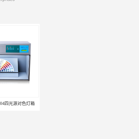
604四光源对色灯箱
3nh三恩时TS7010分光精密色差仪