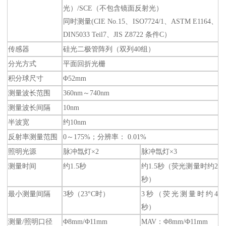
光）/SCE（不包含镜面反射光）
同时测量(CIE No.15、ISO7724/1、ASTM E1164、
DIN5033 Teil7、JIS Z8722 条件C）
传感器
硅光二极管阵列（双列40组）
分光方式
平面回折光栅
积分球尺寸
Φ52mm
测量波长范围
360nm～740nm
测量波长间隔
10nm
半波宽
约10nm
反射率测量范围
0～175%；分辨率： 0.01%
照明光源
脉冲氙灯×2
脉冲氙灯×3
测量时间
约1.5秒
约1.5秒（荧光测量时约2
秒）
最小测量间隔
3秒（23°C时）
3秒（荧光测量时约4
秒）
测量/照明口径
Φ8mm/Φ11mm
MAV：Φ8mm/Φ11mm