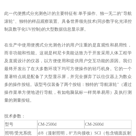
此一代便携式分光测色计的主要特征有:单手操作、独一无二的"导航
滚轮"、独特的样品观察装置、具备世界领先技术(同步数字化光泽控
制及数字化UV控制)的大型数据信息显示屏。
在生产中使用便携式分光测色计的用户注重的是直观性和易用性，
而非功能和性能。这就是柯尼卡美能达致力于开发采用人体工程学
及直观设计的仪器，以方便使用和提供用户交互功能的原因。我们
最终开发出了在大多数环境下均可方便操作的轻巧机身。它的一个
显著特点就是配备了大型显示屏，并完全摒弃了以往仪器上为数众
多的操作按钮。该型号仅装备了两个按钮：独特的"导航滚轮"（通过
操作菜单方便地进行导航，有如电脑鼠标一样简单易用）及执行测
量的测量按钮。
技术参数：
型号
CM-2500d
CM-2600d
照明/受光系统
d/8（漫射照明，8°方向接收）SCI（包含镜面反射