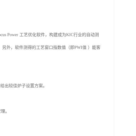
ocus Power
工艺优化软件，构建成为
KIC
行业的自动测
。另外，软件测得的工艺窗口指数值（即
PWI
值 ）能客
可给出较佳炉子设置方案。
管理。