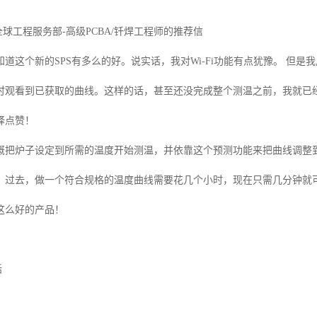
全球工程服务部
-
高级
PCBA/
钎焊工程师的推荐信
知道这个新的
SPS
有多么的好。说实话，我对
Wi-Fi
功能有点犹豫。 但是
时观看到已获取的曲线。这样的话，甚至还没完成整个测温之前，我就已
择点赞！
概把炉子设定到所需的温度开始测温，并依靠这个预测功能来把曲线调整
。过去，做一个符合规格的温度曲线需要花几个小时，现在只需几分钟就
这么好的产品！
括