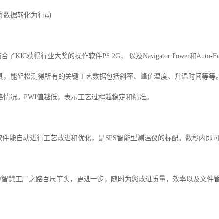
将数据转化为行动
结合了
KIC
获得行业大奖的操作软件
PS 2G
， 以及
Navigator Power
和
Auto-F
具，能轻松测得所有的关键工艺数据包括斜率、峰值温度、升温时间等等
格情况。
PWI
值越低，表示工艺过程越稳定和精准。
软件能自动进行工艺改进和优化，是
SPS
智能型测温仪的标配。数秒内即
为智慧工厂之路百尺竿头，更进一步，随时为您改进质量，效率以及文件