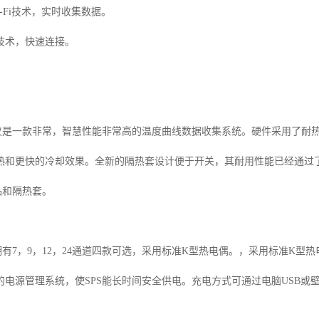
-Fi
技术，实时收集数据。
技术，快速连接。
仪是一款非常，智慧性能非常高的温度曲线数据收集系统。硬件采用了耐
热和更快的冷却效果。全新的隔热套设计便于开关，其耐用性能已经通过
品和隔热套。
拥有
7
，
9
，
12
，
24
通道四款可选，采用标准
K
型热电偶。，采用标准
K
型热
的电源管理系统，使
SPS
能长时间安全供电。充电方式可通过电脑
USB
或