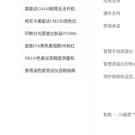
应用支持
美能达CA410故障无法开机维修校准
硬件支持
柯尼卡美能达CM23D测色仪维修校正
质保承诺
印刷分光密度仪新品TS1060发布
皮肤ITA黑色素指数MI和红斑指数色差仪PS02发布
智慧手动测温仪
NR110色差仪高精度测量和智能分析lab色度
智慧测温仪的特
食用油色度测试仪选购指南
焊炉规格和设定
新款
—
24
通道
*