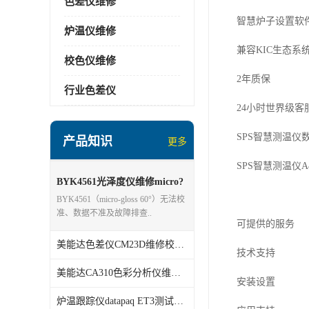
色差仪维修
智慧炉子设置软
炉温仪维修
兼容
KIC
生态系
校色仪维修
2
年质保
行业色差仪
24
小时世界级客
SPS
智慧测温仪
产品知识
更多
SPS
智慧测温仪
A
BYK4561光泽度仪维修micro?
gloss 60°
BYK4561（micro‑gloss 60°）无法校
准、数据不准及故障排查..
可提供的服务
美能达色差仪CM23D维修校准分析
技术支持
美能达CA310色彩分析仪维修校准
安装设置
炉温跟踪仪datapaq ET3测试仪维修