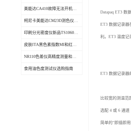
美能达CA410故障无法开机维修校准
Datapaq ET3
柯尼卡美能达CM23D测色仪维修校正
ET3 数据记
印刷分光密度仪新品TS1060发布
利。ET3 温
皮肤ITA黑色素指数MI和红斑指数色差仪PS02发布
NR110色差仪高精度测量和智能分析lab色度
食用油色度测试仪选购指南
ET3 数据记录器
比较宽的测温范围 -
选配 4 或 6 通道
简单的“即插即