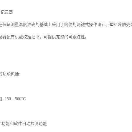
 数据记录器
录器在保证测量温度准确的基础上采用了简便的两键式操作设计。塑料冷触
度记录器配有机载校准证书，可提供完整的可跟踪性。
的功能包括:
150—500°C
用”功能和软件自动检测功能