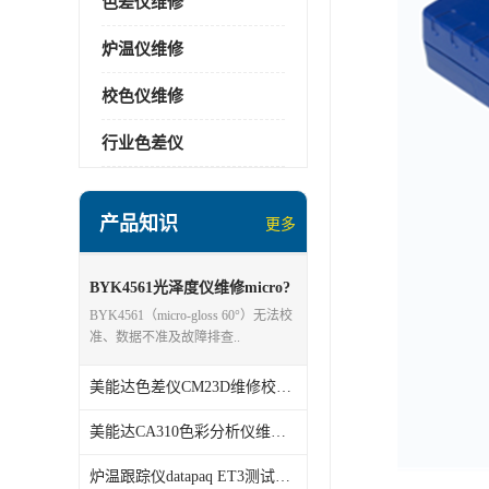
色差仪维修
炉温仪维修
校色仪维修
行业色差仪
产品知识
更多
BYK4561光泽度仪维修micro?
gloss 60°
BYK4561（micro‑gloss 60°）无法校
准、数据不准及故障排查..
美能达色差仪CM23D维修校准分析
美能达CA310色彩分析仪维修校准
炉温跟踪仪datapaq ET3测试仪维修