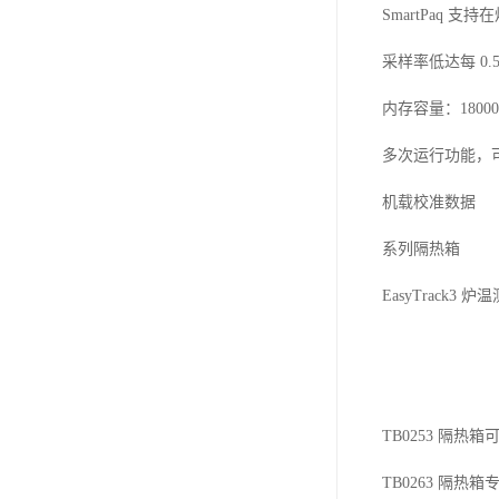
SmartPaq 
采样率低达每 0.
内存容量：180
多次运行功能，可
机载校准数据
系列隔热箱
EasyTrac
TB0253 隔热
TB0263 隔热