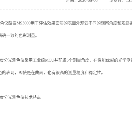
时间：2026-08-06
浏览数：131
光测色仪酷泰MS3000用于评估效果面漆的表面外观受不同的观察角度和观
精确一致的色彩测量。
多角度分光测色仪采用工业级MCU并配备3个测量角度，在性能优越的光学测
色的表现，即使是在曲面，也有很高的测量精度和稳定性。
多角度分光测色仪技术特点