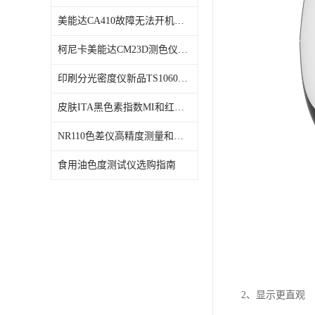
美能达CA410故障无法开机维修校准
柯尼卡美能达CM23D测色仪维修校正
印刷分光密度仪新品TS1060发布
皮肤ITA黑色素指数MI和红斑指数色差仪PS02发布
NR110色差仪高精度测量和智能分析lab色度
食用油色度测试仪选购指南
2、显示更直观