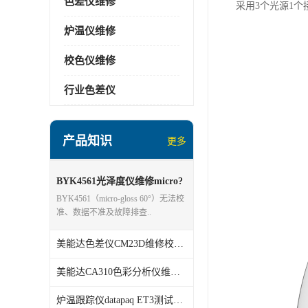
色差仪维修
采用3个光源1个
炉温仪维修
校色仪维修
行业色差仪
产品知识
更多
BYK4561光泽度仪维修micro?
gloss 60°
BYK4561（micro‑gloss 60°）无法校
准、数据不准及故障排查..
美能达色差仪CM23D维修校准分析
美能达CA310色彩分析仪维修校准
炉温跟踪仪datapaq ET3测试仪维修