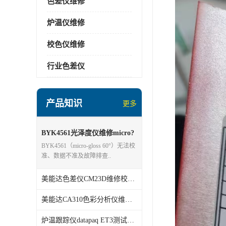
色差仪维修
炉温仪维修
校色仪维修
行业色差仪
产品知识
更多
BYK4561光泽度仪维修micro?
gloss 60°
BYK4561（micro‑gloss 60°）无法校
准、数据不准及故障排查..
美能达色差仪CM23D维修校准分析
美能达CA310色彩分析仪维修校准
炉温跟踪仪datapaq ET3测试仪维修