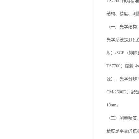
TS7700 作
结构、精度、测
（一）光学结构
光学系统是测色仪
射）/SCE（排
TS7700：搭载
源），光学分辨
CM-2600D：
10nm。
（二）测量精度
精度是平替的核心