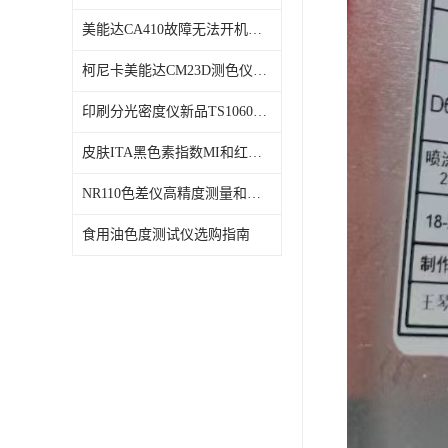
美能达CA410故障无法开机维修校准
柯尼卡美能达CM23D测色仪维修校正
印刷分光密度仪新品TS1060发布
皮肤ITA黑色素指数MI和红斑指数色差仪PS02发布
NR110色差仪高精度测量和智能分析lab色度
食用油色度测试仪选购指南