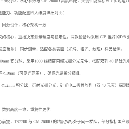
为精准平替机型，核心参数与 CM-2600D 高度匹配，关键性能指标甚至
量能力、功能配置四大维度详细对比：
：同源设计，核心架构一致
的核心，直接决定测量精度与稳定性。两款设备均采用 CIE 推荐的D/8 漫
除镜面反射） 同步测量，适配各类表面（光滑、哑光、纹理）样品检测。
 Φ40mm 积分球，采用1000 线精密闪耀光栅分光元件，搭配双列 40 组硅
率＜10nm（可见光范围），确保光谱拆分精准。
配备 Φ52mm 积分球，衍射光栅分光，硅光电二极管阵列（双 40 元素）探测器
：数据高度一致，重复性更优
前提，TS7700 与 CM-2600D 的精度指标处于同一梯队，部分指标