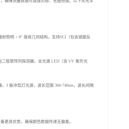
实现追赶，确保测量数据可直接对标、无缝衔接。以下从光学
射照明 + 8° 接收几何结构，支持SCI（包含镜面反
光电二极管阵列探测器，全光谱 LED（含 UV 紫外光
，3 脉冲氙灯光源，波长范围 360-740nm，波长间隔
国产设备更具优势，确保颜色数据传递无偏差。