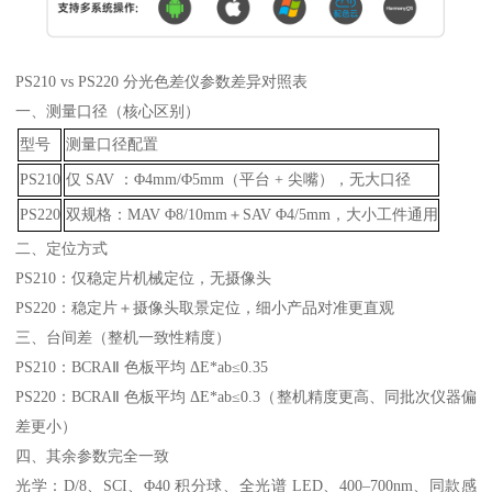
PS210 vs PS220 分光色差仪参数差异对照表
一、测量口径（核心区别）
型号
测量口径配置
PS210
仅
SAV ：Φ4mm/Φ5mm（平台 + 尖嘴），
无大口径
PS220
双规格：
MAV Φ8/10mm＋SAV Φ4/5mm，大小工件通用
二、定位方式
PS210：
仅稳定片机械定位，无摄像头
PS220：稳定片＋
摄像头取景定位
，细小产品对准更直观
三、台间差（整机一致性精度）
PS210：BCRAⅡ 色板平均 ΔE*ab≤
0.35
PS220：BCRAⅡ 色板平均 ΔE*ab≤
0.3
（整机精度更高、同批次仪器偏
差更小）
四、其余参数完全一致
光学：
D/8、SCI、Φ40 积分球、全光谱 LED、400–700nm、同款感