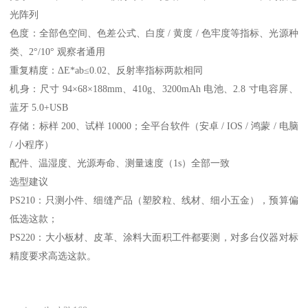
光阵列
色度：全部色空间、色差公式、白度
/ 黄度 / 色牢度等指标、光源种
类、2°/10° 观察者通用
重复精度：
ΔE*ab≤0.02、反射率指标两款相同
机身：尺寸
94×68×188mm、410g、3200mAh 电池、2.8 寸电容屏、
蓝牙 5.0+USB
存储：标样
200、试样 10000；全平台软件（安卓 / IOS / 鸿蒙 / 电脑
/ 小程序）
配件、温湿度、光源寿命、测量速度（
1s）全部一致
选型建议
PS210
：只测小件、细缝产品（塑胶粒、线材、细小五金），预算偏
低选这款；
PS220
：大小板材、皮革、涂料大面积工件都要测，对多台仪器对标
精度要求高选这款。