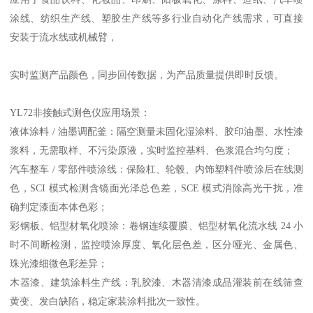
涂线、纺织生产线、塑胶生产线等多行业自动化产线需求，可直接
安装于流水线或机械臂，
实时监测产品颜色，同步回传数据，为产品质量提供即时反馈。
YL72
非接触式测色仪
应用场景
：
液体涂料
/
油墨调配釜：隔空测量未固化湿涂料、胶印油墨、水性漆
浆料，无需取样、不污染原液，实时监控基料、色浆混合均匀度；
汽车整车
/
零部件喷涂线：保险杠、轮毂、内饰塑料件喷涂后在线测
色，
SCI
模式检测含镜面光泽总色差，
SCE
模式消除高光干扰，
准
确
判定漆面本体色彩；
彩钢板、铝型材氧化喷涂：卷钢连续覆膜、铝型材氧化流水线
24
小
时不间断检测，监控喷涂厚度、氧化层色差，区分哑光、金属色、
珠光漆细微色彩差异；
木器漆、建筑涂料生产线：乳胶漆、木器清漆成品灌装前在线筛查
黄变、发白缺陷，稳定家装涂料批次一致性。