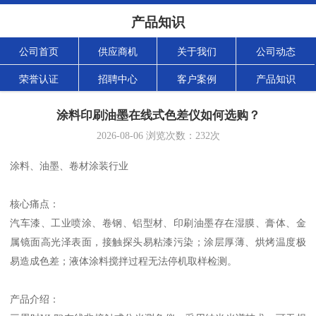
产品知识
公司首页
供应商机
关于我们
公司动态
荣誉认证
招聘中心
客户案例
产品知识
涂料印刷油墨在线式色差仪如何选购？
2026-08-06
浏览次数：
232
次
涂料、油墨、卷材涂装行业
核心痛点
：
汽车漆、工业喷涂、卷钢、铝型材、印刷油墨存在湿膜、膏体、金
属镜面高光泽表面，接触探头易粘漆污染；涂层厚薄、烘烤温度极
易造成色差；液体涂料搅拌过程无法停机取样检测。
产品介绍
：