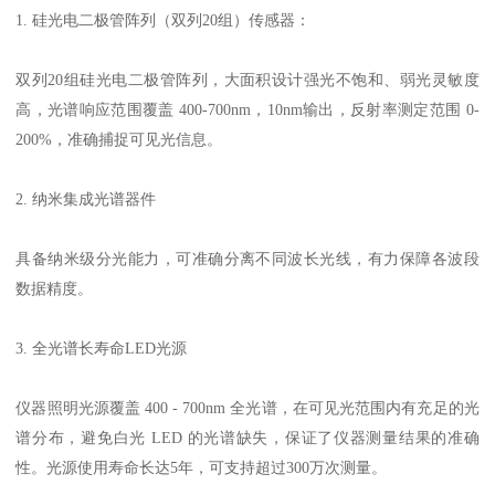
1.
硅光电二极管阵列（双列
20
组）传感器：
双列
20
组硅光电二极管阵列，大面积设计强光不饱和、弱光灵敏度
高，光谱响应范围覆盖
400-700nm
，
10nm
输出，反射率测定范围
0-
200%
，准确捕捉可见光信息。
2.
纳米集成光谱器件
具备纳米级分光能力，可准确分离不同波长光线，有力保障各波段
数据精度。
3.
全光谱长寿命
LED
光源
仪器照明光源覆盖
400 - 700nm
全光谱，在可见光范围内有充足的光
谱分布，避免白光
LED
的光谱缺失，保证了仪器测量结果的准确
性。光源使用寿命长达
5
年，可支持超过
300
万次测量。