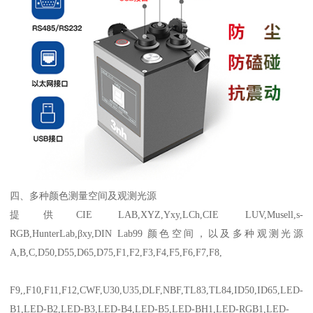
四、多种颜色测量空间及观测光源
提供
CIE LAB,XYZ,Yxy,LCh,CIE LUV,Musell,s-
RGB,HunterLab,
β
xy,DIN Lab99
颜色空间，以及多种观测光源
A,B,C,D50,D55,D65,D75,F1,F2,F3,F4,F5,F6,F7,F8,
F9,,F10,F11,F12,CWF,U30,U35,DLF,NBF,TL83,TL84,ID50,ID65,LED-
B1,LED-B2,LED-B3,LED-B4,LED-B5,LED-BH1,LED-RGB1,LED-