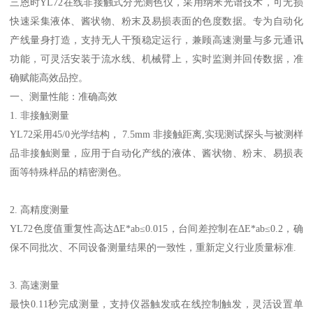
三恩时
YL72
在线非接触式分光测色仪，采用纳米光谱技术，可无损
快速采集液体、酱状物、粉末及易损表面的色度数据。专为自动化
产线量身打造，支持无人干预稳定运行，兼顾高速测量与多元通讯
功能，可灵活安装于流水线、机械臂上，实时监测并回传数据，
准
确
赋能高效品控。
一、测量性能：
准确
高效
1.
非接触测量
YL72
采用
45/0
光学结构，
7.5mm
非接触距离
,
实现测试探头与被测样
品非接触测量，应用于自动化产线的液体、酱状物、粉末、易损表
面等特殊样品的精密测色。
2.
高精度测量
YL72
色度值重复性高达Δ
E*ab
≤
0.015
，台间差控制在Δ
E*ab
≤
0.2
，确
保不同批次、不同设备测量结果的一致性，重新定义行业质量标准
.
3.
高速测量
最快
0.11
秒完成测量，支持仪器触发或在线控制触发，灵活设置单