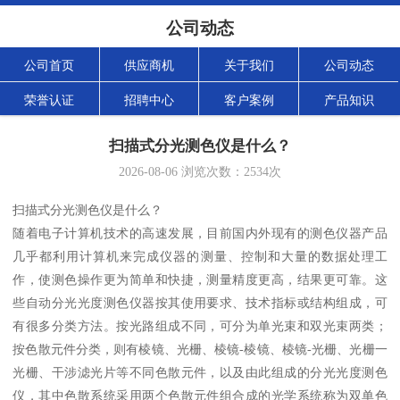
公司动态
公司首页
供应商机
关于我们
公司动态
荣誉认证
招聘中心
客户案例
产品知识
扫描式分光测色仪是什么？
2026-08-06
浏览次数：
2534
次
扫描式分光测色仪是什么？
随着电子计算机技术的高速发展，目前国内外现有的测色仪器产品
几乎都利用计算机来完成仪器的测量、控制和大量的数据处理工
作，使测色操作更为简单和快捷，测量精度更高，结果更可靠。这
些自动分光光度测色仪器按其使用要求、技术指标或结构组成，可
有很多分类方法。按光路组成不同，可分为单光束和双光束两类；
按色散元件分类，则有棱镜、光栅、棱镜-棱镜、棱镜-光栅、光栅一
光栅、干涉滤光片等不同色散元件，以及由此组成的分光光度测色
仪，其中色散系统采用两个色散元件组合成的光学系统称为双单色