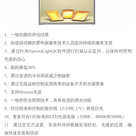
1、
一致的颜色评估结果
2、
由值得信赖的爱色丽服务技术人员提供持续的服务支持
3、
通过
PC
和
SpectraLightQC
软件进行灯箱认证监控，以保持对照明
亮度的信心
4、
能耗降低
30%
5、
通过改进的冷却系统减少热辐射
6、
通过无线远程控制实现简单的设备开关和光源更换
7、
支持
Horizon
光源
8、
一致的荧光照明技术，具有改进的调光功能
9、
经过校准和控制的紫外线（
Z
小
MI_UV
）再现日光
10、
更多符合
CIE
标准的
LED
光源选项（
3500K
、
4000K
和
5000K
）
11、
通过交互式设置、安装和培训视频实现轻松、无缝的过渡，确
保快速安装和培训