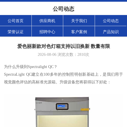
公司动态
公司首页
供应商机
关于我们
公司动态
荣誉认证
招聘中心
客户案例
产品知识
爱色丽新款对色灯箱支持以旧换新 数量有限
2026-08-06
浏览次数：
2810
次
为什么升级到
Spectralight QC
？
SpectraLight QC
建立在
100
多年的控制照明创新基础上，是我们用于
视觉颜色评估的
高
标准光源箱。升级设备您将获得以下好处：