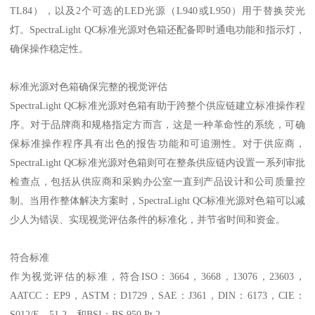
TL84
），以及
2
个可选的
LED
光源（
L940
或
L950
）用于替换荧光
灯。
SpectraLight QC
标准光源对色箱还配备即时通电功能和指示灯，
确保操作稳定性。
标准光源对色箱确保
完整
的视觉评估
SpectraLight QC
标准光源对色箱有助于跨整个供应链建立标准操作程
序。对于品牌商和规格指定方而言，这是一种革命性的系统，可确
保标准操作程序具有出色的报告功能和可追溯性。对于供应商，
SpectraLight QC
标准光源对色箱则可在整条供应链内设置一系列审批
检查点，包括从供应商和采购办公室一直到产品设计和公司质量控
制。当用作整体解决方案时，
SpectraLight QC
标准光源对色箱可以减
少人为错误、实现视觉评估条件的标准化，并节省时间和资金。
符合标准
作为视觉评估的标准，符合
ISO
：
3664
，
3668
，
13076
，
23603
，
AATCC
：
EP9
，
ASTM
：
D1729
，
SAE
：
J361
，
DIN
：
6173
，
CIE
：
S012/E
，
51.2
，和
BSI
：
BS 950 Pt.2
。