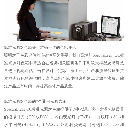
标准光源对色箱提供准确一致的色彩评估
照明对于色彩评估的准确性至关重要。我们高端的
SpectraLight QC
标
准光源对色箱非常适合在各类相关照明条件下对较大样品及特殊效
果进行视觉评估。当在设计、定标、预生产、生产和质量保证出货
质检进行色彩评估时，该光源箱可减少报废和返工导致的浪费、缩
短产品上市时间，并提高整体产品质量。
标准光源对色箱的
7
个通用光源选项
SpectraLight QC
标准光源对色箱提供了
7
种光源。这些光源包括质量
的模拟日光（
D50
或
D65
）、冷白荧光灯（
CWF
）、白炽灯（
A
）和
水平日光
(Horizon)
、
UVA
和另外两种荧光灯（可选
U30
、
U35
和