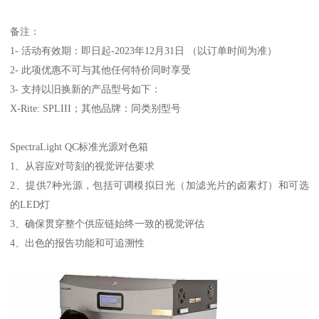
备注：
1-
活动有效期：即日起
-2023
年
12
月
31
日 （以订单时间为准）
2-
此项优惠不可与其他任何特价同时享受
3-
支持以旧换新的产品型号如下：
X-Rite: SPLIII
；其他品牌：同类别型号
SpectraLight QC
标准光源对色箱
1
、
从容应对苛刻的视觉评估要求
2
、
提供
7
种光源，包括可调模拟日光（加滤光片的卤素灯）和可选
的
LED
灯
3
、
确保贯穿整个供应链始终一致的视觉评估
4
、
出色的报告功能和可追溯性