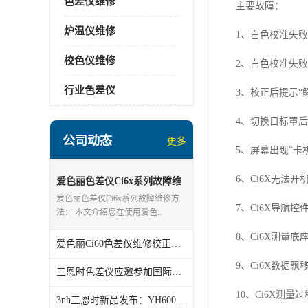
色差仪维修
主要故障：
炉温仪维修
1、白色校准失败
校色仪维修
2、白色校准失
行业色差仪
3、校正后提示“
4、切换目标罩后（
公司动态
更多
5、屏幕出现“卡
6、Ci6X无法开
爱色丽色差仪Ci6x系列故障维
修方法
爱色丽色差仪Ci6x系列故障维修方
7、Ci6X导航
法： 本文介绍您在使用爱色..
8、Ci6X测量底
爱色丽Ci60色差仪维修校正方法
9、Ci6X数据
三恩时色差仪应邀参加国际橡塑展
10、Ci6X测
3nh三恩时新品发布：YH600立式雾度计