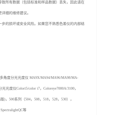
导致所有数据（包括标准和样品数据）丢失，因此请在
更详细的维修建议。
一步的损坏或安全风险。如果您不熟悉色差仪的内部结
i52。多角度分光光度仪 MA9X/MA94/MA96/MA98/MA-
olori5/color i7，Coloreye7000A/3100，
扫描版)，500系列（504，508，518，528，530），
ectralightQC等