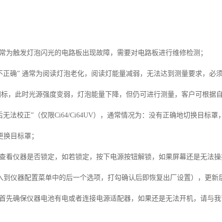
”通常为触发灯泡闪光的电路板出现故障，需要对电路板进行维修检测；
板不正确” 通常为阅读灯泡老化，阅读灯能量减弱，无法达到测量要求，必
鱼”图标，此时光源强度变弱，灯泡能量下降，但仍可进行测量，客户可根据
后无法校正”（仅限Ci64/Ci64UV），通常情况为：没有正确地切换目标罩，
更换目标罩；
首先查看仪器是否锁定，如若锁定，按下电源按钮解锁，如果屏幕还是无法
入到仪器配置菜单中的后一个选项，打勾确认后即恢复出厂设置），更新
”，首先确保仪器电池有电或者连接电源适配器，如果还是无法开机，请与