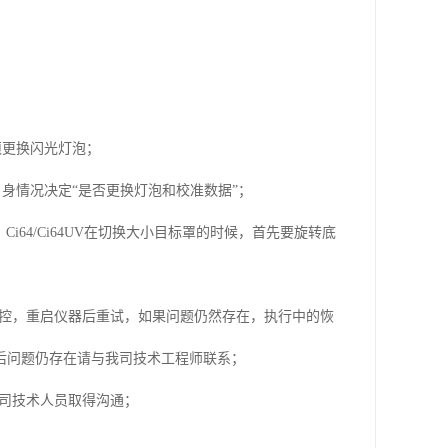
须更换闪光灯泡；
自身情况决定“是否更换灯泡和校准数据”；
Ci64/Ci64UV在切换大小目标罩的时候，首先要旋转底
操控，重启仪器后重试，如果问题仍然存在，执行中的恢
后问题仍存在请与我司技术工程师联系；
我司技术人员取得沟通；