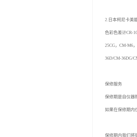
2.日本柯尼卡美能达(K
色彩色差计CR-10/
25CG，CM-M6，C
36D/CM-36DG/
保修服务
保修期是自仪器
如果在保修期内
保修期内我们将