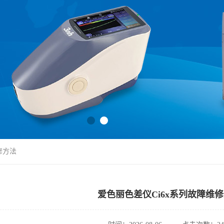
修方法
爱色丽色差仪Ci6x系列故障维