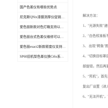
国产色差仪有哪些优势点
解决方法：
尼克斯QNix漆膜测厚仪促销活动
1、“光源失败
爱色丽新款对色灯箱支持以旧换新 数量有限
2、“白色校准
爱色丽台式色差仪维修可以以旧换新
3、 出现“鳄
爱色丽exact2新款密度仪支持以旧换新
4、“切换目标罩
SP60旧机型色差仪换Ci6x系列光度仪
部旋钮，然后再
5、“死机”，
复出厂设置（进
6、“无法开机