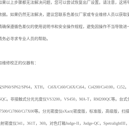
如果以上步骤都无法解决问题，您可以尝试恢复出厂设置。请注意，这将
数据。如果仍然无法解决，建议您联系色差仪厂家或专业维修人员以获取
请确保遵循色差仪的使用说明书和安全操作规程，避免因操作不当导致进
请务必寻求专业人员的帮助。
和维修校正的仪器有：
/SP62/SP64，XTH， Ci6X/Ci60/Ci6X/Ci64，Ci4200/Ci4100，C
A-5QC。非接触式分光光度仪VS3200，VS450，MA-T，RM200QC等。台式分光光度仪C
00/Ci7500/Ci7860/Ci7X00等。分光密度仪eXact(密度版，标准版，高级版，
射密度仪341，361T，369。对色灯箱Judge-II，Judge-QC，SpetralightIII，Sp