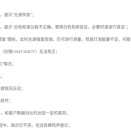
，提示“光源失败”；
败，提示“白色校准仪板不正确。使用白色色砖验证，必要时请进行清洁”；
鳄鱼”图标，此时光源强度变弱，仍可进行测量，但是灯泡能量不足，可能会
仅限Ci64/Ci64UV）无法校正；
机”情况；
机；
控件按钮无反应；
座损坏；
飘移，和客户数据对比时出现一定的差异；
量过程中，指示灯不亮，也没有蜂鸣声提示；