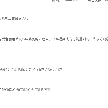
时间：2026-08-06
点击次数：24
6x系列故障维修方法：
用爱色丽色差仪Ci6x系列的过程中，已经遇到或有可能遇到的一些故障
ite品牌分光测色仪/分光光度仪机型常见问题
X/Ci60/Ci62/Ci64/Ci64UV等