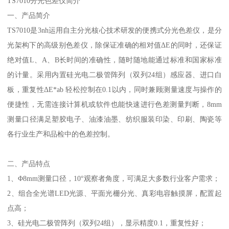
TS7010分光色差仪简介
一、产品简介
TS7010是3nh运用自主分光核心技术研发的便携式分光色差仪，是分
光架构下的高级别色差仪，除保证准确的相对值ΔE的同时，还保证
绝对值L、A、B长时间的准确性，随时随地能通过标准和国家标准
的计量。采用内置硅光电二极管阵列（双列24组）感应器、进口白
板，重复性ΔE*ab 轻松控制在0.1以内，同时兼顾测量速度与操作的
便捷性，无需连接计算机或软件也能快速进行色差测量判断，8mm
测量口径满足塑胶电子、油漆油墨、纺织服装印染、印刷、陶瓷等
各行业生产和品检中的色差控制。
二、产品特点
1、Φ8mm测量口径，10°观察者角度，可满足大多数行业客户需求；
2、组合全光谱LED光源、平面光栅分光、真彩电容触摸屏，配置起
点高；
3、硅光电二极管阵列（双列24组），显示精度0.1，重复性好；