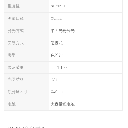
重复性
ΔE*ab 0.1
测量口径
Φ8mm
分光方式
平面光栅分光
安装方式
便携式
类型
色差计
显示范围
L：1-100
光学结构
D/8
积分球尺寸
Φ40mm
电池
大容量锂电池