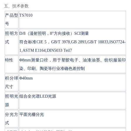
五、技术参数
产品型
TS7010
号
照明方
D/8（漫射照明，8°方向接收）SCI测量
式
符合标准CIE 5，GB/T 3978,GB 2893,GB/T 18833,ISO7724-
1,ASTM E1164,DIN5033 Teil7
特性
Φ8mm测量口径，用于塑胶电子、油漆油墨、纺织服装印
染、印刷、陶瓷等行业准确色差控制
积分球
Φ40mm
尺寸
照明光
组合全光谱LED光源
源
分光方
平面光栅分光
式