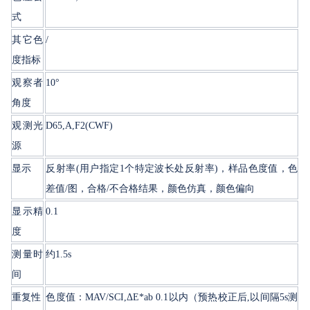
式
其它色
/
度指标
观察者
10°
角度
观测光
D65,A,F2(CWF)
源
显示
反射率(用户指定1个特定波长处反射率)，样品色度值，色
差值/图，合格/不合格结果，颜色仿真，颜色偏向
显示精
0.1
度
测量时
约1.5s
间
重复性
色度值：MAV/SCI,ΔE*ab 0.1以内（预热校正后,以间隔5s测