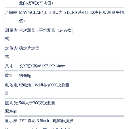
量白板30次平均值）
台间差
MAV/SCI,ΔE*ab 0.4以内（BCRA系列Ⅱ 12块色板测量平均
值）
测量方
单次测量，平均测量（2~99次）
式
定位方
稳定片定位
式
尺寸
长X宽X高=81X71X214mm
重量
约460g
电池电
锂电池，8小时内6000次测量
量
照明光
5年大于300万次测量
源寿命
显示屏
TFT 真彩 3.5inch，电容触摸屏