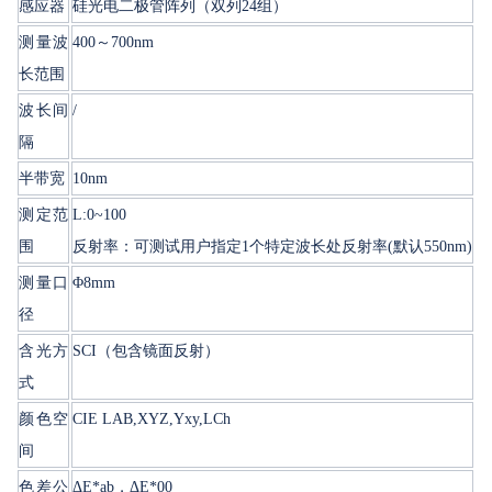
感应器
硅光电二极管阵列（双列24组）
测量波
400～700nm
长范围
波长间
/
隔
半带宽
10nm
测定范
L:0~100
围
反射率：可测试用户指定1个特定波长处反射率(默认550nm)
测量口
Φ8mm
径
含光方
SCI（包含镜面反射）
式
颜色空
CIE LAB,XYZ,Yxy,LCh
间
色差公
ΔE*ab，ΔE*00