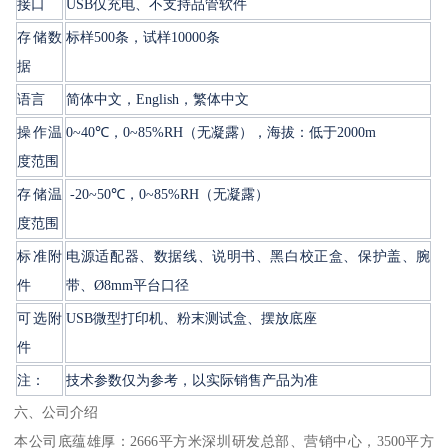
接口
USB仅充电、不支持品管软件
存储数
标样500条，试样10000条
据
语言
简体中文，English，繁体中文
操作温
0~40℃，0~85%RH（无凝露），海拔：低于2000m
度范围
存储温
-20~50℃，0~85%RH（无凝露）
度范围
标准附
电源适配器、数据线、说明书、黑白校正盒、保护盖、腕
件
带、Ø8mm平台口径
可选附
USB微型打印机、粉末测试盒、摆放底座
件
注：
技术参数仅为参考，以实际销售产品为准
六、公司介绍
本公司底蕴雄厚：2666平方米深圳研发总部、营销中心，3500平方