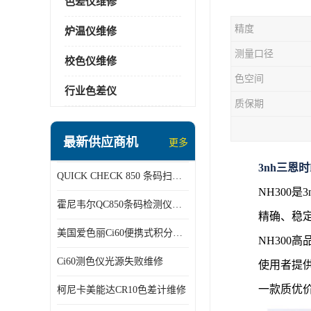
色差仪维修
精度
炉温仪维修
测量口径
校色仪维修
色空间
行业色差仪
质保期
最新供应商机
更多
3nh三恩
QUICK CHECK 850 条码扫描仪维修
NH300
霍尼韦尔QC850条码检测仪维修
精确、稳
美国爱色丽Ci60便携式积分球分光光度仪
NH300
Ci60测色仪光源失败维修
使用者提
一款质优
柯尼卡美能达CR10色差计维修