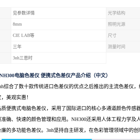
见参数详情
光学结构
8mm
照明光源
CIE LAB等
尺寸
三年
测量时间
3nh三恩时
时NH300电脑色差仪 便携式色差仪
产品介绍（中文）
是3nh综合了数十款传统进口色差仪的优点之后推出的主流色差
定，美观实惠！
高品质便携式电脑色差仪，采用了国际进口的核心多通道颜色传感
供准确、快速的颜色管理和应用。NH300还采用人体工程力学及
价廉的多功能色差仪。3nh坚持自主研发，在色彩管理领域中的