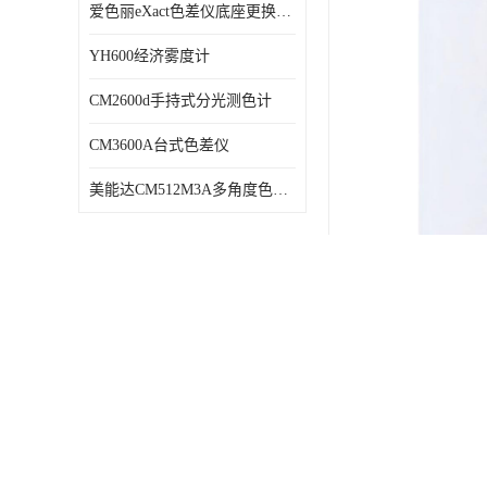
爱色丽eXact色差仪底座更换维修
YH600经济雾度计
CM2600d手持式分光测色计
CM3600A台式色差仪
美能达CM512M3A多角度色差仪维修