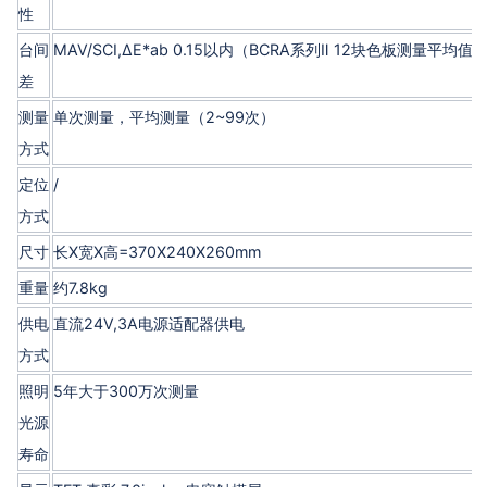
性
台间
MAV/SCI,ΔE*ab 0.15以内（BCRA系列Ⅱ 12块色板测量平均值
差
测量
单次测量，平均测量（2~99次）
方式
定位
/
方式
尺寸
长X宽X高=370X240X260mm
重量
约7.8kg
供电
直流24V,3A电源适配器供电
方式
照明
5年大于300万次测量
光源
寿命