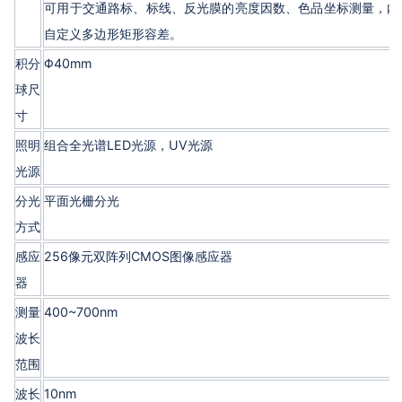
可用于交通路标、标线、反光膜的亮度因数、色品坐标测量，内含GB 
自定义多边形矩形容差。
积分
Φ40mm
球尺
寸
照明
组合全光谱LED光源，UV光源
光源
分光
平面光栅分光
方式
感应
256像元双阵列CMOS图像感应器
器
测量
400~700nm
波长
范围
波长
10nm