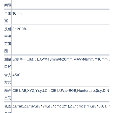
间隔
半带
10nm
宽
反射
0~200%
率测
定范
围
测量
定制单一口径：LAV:Φ18mm/Φ20mm;MAV:Φ8mm/Φ10mm；S
口径
含光
45/0
方式
颜色
CIE LAB,XYZ,Yxy,LCh,CIE LUV,s-RGB,HunterLab,βxy,DIN L
空间
色差
ΔE*ab,ΔE*uv,ΔE*94,ΔE*cmc(2:1),ΔE*cmc(1:1),ΔE*00, DIN