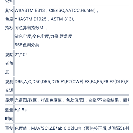
公式
其它
WI(ASTM E313，CIE/ISO,AATCC,Hunter)，
色度
YI(ASTM D1925，ASTM 313),
指标
同色异谱指数Mt，
沾色牢度,变色牢度,力份,遮盖度
555色调分类
观察
2°/10°
者角
度
观测
D65,A,C,D50,D55,D75,F1,F2(CWF),F3,F4,F5,F6,F7(DLF),F8
光源
显示
光谱图/数据，样品色度值，色差值/图，合格/不合格结果，颜色
测量
约1.8s
时间
重复
色度值：MAV/SCI,ΔE*ab 0.02以内（预热校正后,以间隔5s