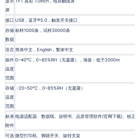
显示
TFT 真彩 7.0inch，电容触摸屏
屏
接口
USB，蓝牙®5.0，触发开关接口
存储
标样1000条，试样30000条
数据
语言
简体中文，English，繁体中文
操作
0~40℃，0~85%RH（无凝露），海拔：低于2000m
温度
范围
存储
-20~50℃，0~85%RH（无凝露）
温度
范围
标准
电源适配器、数据线、说明书、品质管理软件(官网下载)、校正
附件
可选
微型打印机、脚踏开关、旋转支架