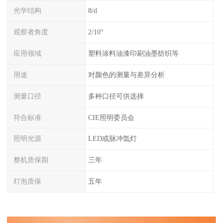
光学结构
8/d
观察者角度
2/10°
应用领域
塑料涂料油漆印刷油墨纺织等
用途
对颜色的测量与差异分析
测量口径
多种口径可供选择
符合标准
CIE照明委员会
照明光源
LED或脉冲氙灯
整机质保期
三年
灯泡质保
五年