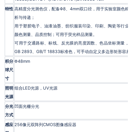
特性
高精度分光测色仪，配备Φ8、4mm双口径，用于实验室颜色精
析与传递；
用于塑胶电子、油漆油墨、纺织服装印染、印刷、陶瓷等行业
颜色测量、品质控制；可用于荧光样品测量。
可用于交通路标、标线、反光膜的亮度因数、色品坐标测量，
GB 2893、GB/T 18833标准色，可手动自定义多边形矩形容差
积分
Φ48mm
球尺
寸
照明
组合LED光源，UV光源
光源
分光
凹面光栅分光
方式
感应
256像元双阵列CMOS图像感应器