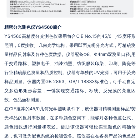
精密分光测色仪YS4560
简介
YS4560高精度分光测色仪采用符合CIE No.15的45/0（45度环形
照明，0度接收）几何光学结构，采用凹面光栅分光方式，可精确测
量样品反射率及各种色度数据。仪器配备Φ8、Φ4mm双测量口径,用
于交通路标、塑胶电子、油漆油墨、纺织服装印染、印刷、陶瓷等
行业精确颜色测量和品质控制。仪器有单独的UV光源，可用于荧光
样品测量。仪器内置GB 2893、GB/T 18833标准色，可手动自定
义多边形矩形容差，一键实现交通路标、标线、反光膜的亮度因
数、色品坐标测量。
在CIE推荐的45/0几何光学照明条件下，该仪器可精确测量样品/荧
光样品的反射率数据，在多种颜色空间下，能够对各种色差公式、
颜色指数进行测量和表述。借助该仪器可轻松实现颜色的精确传
递，也可做为配色系统的检测设备。该仪器在在各类产品的色差品