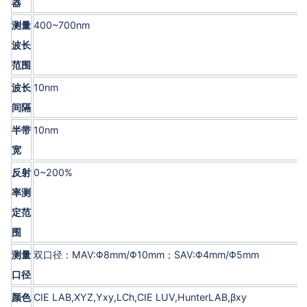
器
测量
400~700nm
波长
范围
波长
10nm
间隔
半带
10nm
宽
反射
0~200%
率测
定范
围
测量
双口径：MAV:Φ8mm/Φ10mm；SAV:Φ4mm/Φ5mm
口径
颜色
CIE LAB,XYZ,Yxy,LCh,CIE LUV,HunterLAB,βxy