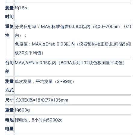
测量
约1.5s
时间
重复
分光反射率：MAV,标准偏差0.08%以内（400~700nm：0.18
性
内）：
色度值：MAV,ΔE*ab 0.03以内（仪器预热校正后,以间隔5s测
板30次平均值）
台间
MAV,ΔE*ab 0.15以内（BCRA系列Ⅱ 12块色板测量平均值）
差
测量
单次测量，平均测量（2~99次）
方式
尺寸
长X宽X高=184X77X105mm
重量
约600g
电池
锂电池，8小时内5000次
电量