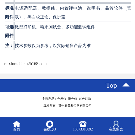
标准
电源适配器、数据线、内置锂电池、说明书、品管软件（官
附件
载）、黑白校正盒、保护盖
可选
微型打印机、粉末测试盒、多功能测试组件
附件
注：
技术参数仅为参考，以实际销售产品为准
m.xinmeihe.b2b168.com
Top
主营产品：色差仪 测色仪 对色灯箱
版权所有：苏州欣美和仪器有限公司
首页
在线QQ
13073310092
在线留言