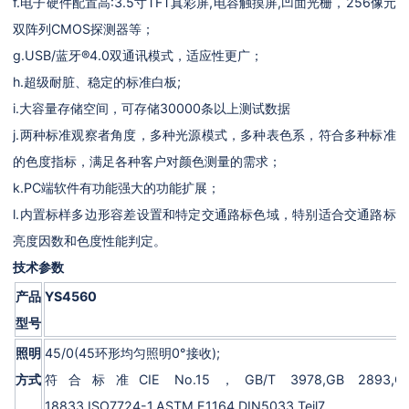
f.电子硬件配置高:3.5寸TFT真彩屏,电容触摸屏,凹面光栅，256像元
双阵列CMOS探测器等；
g.USB/蓝牙®4.0双通讯模式，适应性更广；
h.超级耐脏、稳定的标准白板;
i.大容量存储空间，可存储30000条以上测试数据
j.两种标准观察者角度，多种光源模式，多种表色系，符合多种标准
的色度指标，满足各种客户对颜色测量的需求；
k.PC端软件有功能强大的功能扩展；
l.内置标样多边形容差设置和特定交通路标色域，特别适合交通路标
亮度因数和色度性能判定。
技术参数
产品
YS4560
型号
照明
45/0(45环形均匀照明0°接收);
方式
符合标准CIE No.15，GB/T 3978,GB 2893,GB
18833,ISO7724-1,ASTM E1164,DIN5033 Teil7