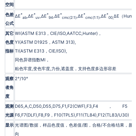
空间
色差
*
*
*
*
*
*
ΔE
,ΔE
,ΔE
,ΔE
,ΔE
,ΔE
ΔE（Hunte
ab
uv
94
cmc(2:1)
cmc(1:1)
00,
公式
其它
WI(ASTM E313，CIE/ISO,AATCC,Hunter)，
色度
YI(ASTM D1925，ASTM 313),
指标
TI(ASTM E313，CIE/ISO),
同色异谱指数MI，
粘色牢度,变色牢度,力份,遮盖度，支持色度多边形容差
观察
2°/10°
者角
度
观测
D65,A,C,D50,D55,D75,F1,F2(CWF),F3,F4，F
光源
F6,F7(DLF),F8,F9，F10(TPL5),F11(TL84),F12(TL83/U30)
显示
光谱图/数据，样品色度值，色差值/图，合格/不合格结果，颜
向