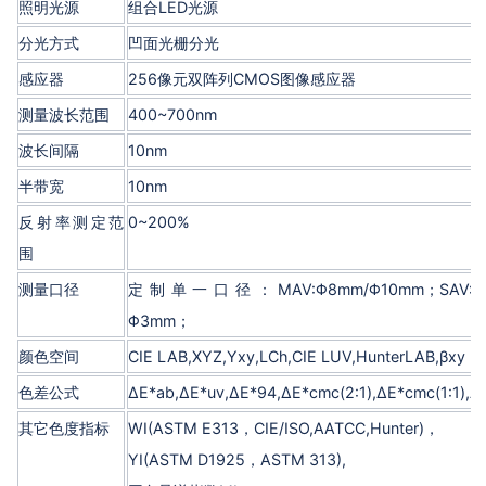
照明光源
组合LED光源
分光方式
凹面光栅分光
感应器
256像元双阵列CMOS图像感应器
测量波长范围
400~700nm
波长间隔
10nm
半带宽
10nm
反射率测定范
0~200%
围
测量口径
定制单一口径：MAV:Φ8mm/Φ10mm；SAV:Φ4m
Φ3mm；
颜色空间
CIE LAB,XYZ,Yxy,LCh,CIE LUV,HunterLAB,βxy
色差公式
ΔE*ab,ΔE*uv,ΔE*94,ΔE*cmc(2:1),ΔE*cmc(1:1),
其它色度指标
WI(ASTM E313，CIE/ISO,AATCC,Hunter)，
YI(ASTM D1925，ASTM 313),