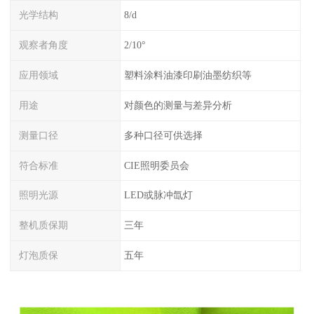
光学结构
8/d
观察者角度
2/10°
应用领域
塑料涂料油漆印刷油墨纺织等
用途
对颜色的测量与差异分析
测量口径
多种口径可供选择
符合标准
CIE照明委员会
照明光源
LED或脉冲氙灯
整机质保期
三年
灯泡质保
五年