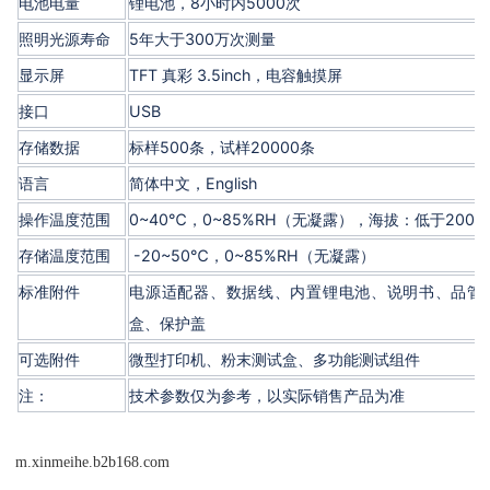
电池电量
锂电池，8小时内5000次
照明光源寿命
5年大于300万次测量
显示屏
TFT 真彩 3.5inch，电容触摸屏
接口
USB
存储数据
标样500条，试样20000条
语言
简体中文，English
操作温度范围
0~40℃，0~85%RH（无凝露），海拔：低于2000
存储温度范围
-20~50℃，0~85%RH（无凝露）
标准附件
电源适配器、数据线、内置锂电池、说明书、品管
盒、保护盖
可选附件
微型打印机、粉末测试盒、多功能测试组件
注：
技术参数仅为参考，以实际销售产品为准
m.xinmeihe.b2b168.com