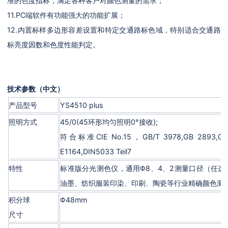
准的色度指标，满足各种客户对颜色测量的需求；
11.PC端软件有功能强大的功能扩展；
12.内置标样多边形容差设置和特定交通路标色域，特别适合交通路
标亮度因数和色度性能判定。
技术参数（中文）
产品型号
YS4510 plus
照明方式
45/0(45环形均匀照明0°接收);
符合标准CIE No.15，GB/T 3978,GB 2893,GB/T
E1164,DIN5033 Teil7
特性
标准版分光测色仪，通用Φ8、4、2测量口径（任选
油墨、纺织服装印染、印刷、陶瓷等行业精确颜色测
积分球
Φ48mm
尺寸