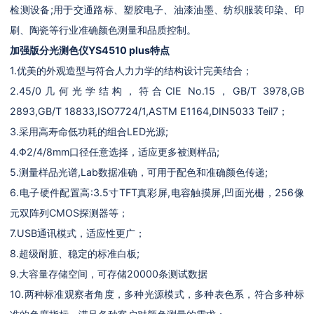
检测设备;用于交通路标、塑胶电子、油漆油墨、纺织服装印染、印
刷、陶瓷等行业准确颜色测量和品质控制。
加强版分光测色仪YS4510 plus
特点
1.优美的外观造型与符合人力力学的结构设计完美结合；
2.45/0几何光学结构，符合CIE No.15，GB/T 3978,GB
2893,GB/T 18833,ISO7724/1,ASTM E1164,DIN5033 Teil7；
3.采用高寿命低功耗的组合LED光源;
4.Φ2/4/8mm口径任意选择，适应更多被测样品;
5.测量样品光谱,Lab数据准确，可用于配色和准确颜色传递;
6.电子硬件配置高:3.5寸TFT真彩屏,电容触摸屏,凹面光栅，256像
元双阵列CMOS探测器等；
7.USB通讯模式，适应性更广；
8.超级耐脏、稳定的标准白板;
9.大容量存储空间，可存储20000条测试数据
10.两种标准观察者角度，多种光源模式，多种表色系，符合多种标