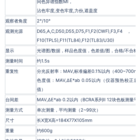
同色异谱指数MI，
沾色牢度,变色牢度,力份,遮盖度
观察者角度
2°/10°
观测光源
D65,A,C,D50,D55,D75,F1,F2(CWF),F3,F4
F10(TPL5),F11(TL84),F12(TL83/U30)
显示
光谱图/数据，样品色度值，色差值/图，合格/不合格
测量时间
约1.5s
重复性
分光反射率：MAV,标准偏差0.1%以内（400~700n
色度值：MAV,ΔE*ab 0.05以内（仪器预热校正
值）
台间差
MAV,ΔE*ab 0.2以内（BCRA系列Ⅱ 12块色板测量
测量方式
单次测量，平均测量（2~99次）
尺寸
长X宽X高=184X77X105mm
重量
约600g