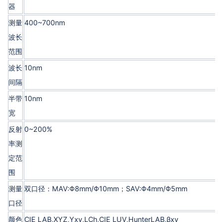
器
测量
400~700nm
波长
范围
波长
10nm
间隔
半带
10nm
宽
反射
0~200%
率测
定范
围
测量
双口径：MAV:Φ8mm/Φ10mm；SAV:Φ4mm/Φ5mm
口径
颜色
CIE LAB,XYZ,Yxy,LCh,CIE LUV,HunterLAB,βxy