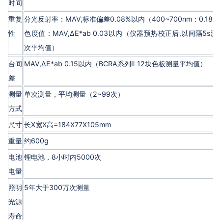
时间
重复
分光反射率：MAV,标准偏差0.08%以内（400~700nm：0.18
性
色度值：MAV,ΔE*ab 0.03以内（仪器预热校正后,以间隔5s测
次平均值）
台间
MAV,ΔE*ab 0.15以内（BCRA系列Ⅱ 12块色板测量平均值）
差
测量
单次测量，平均测量（2~99次）
方式
尺寸
长X宽X高=184X77X105mm
重量
约600g
电池
锂电池，8小时内5000次
电量
照明
5年大于300万次测量
光源
寿命