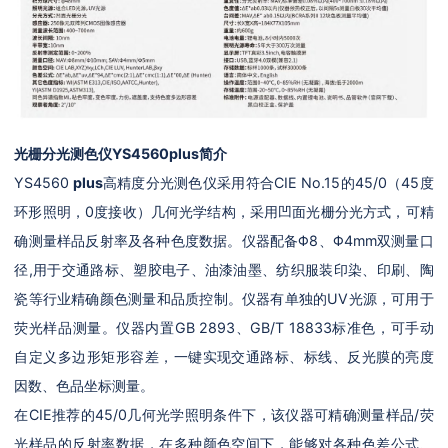
光栅分光测色仪YS4560
plus简介
YS4560
plus
高精度分光测色仪采用符合CIE No.15的45/0（45度
环形照明，0度接收）几何光学结构，采用凹面光栅分光方式，可精
确测量样品反射率及各种色度数据。仪器配备Φ8、Φ4mm双测量口
径,用于交通路标、塑胶电子、油漆油墨、纺织服装印染、印刷、陶
瓷等行业精确颜色测量和品质控制。仪器有单独的UV光源，可用于
荧光样品测量。仪器内置GB 2893、GB/T 18833标准色，可手动
自定义多边形矩形容差，一键实现交通路标、标线、反光膜的亮度
因数、色品坐标测量。
在CIE推荐的45/0几何光学照明条件下，该仪器可精确测量样品/荧
光样品的反射率数据，在多种颜色空间下，能够对各种色差公式、