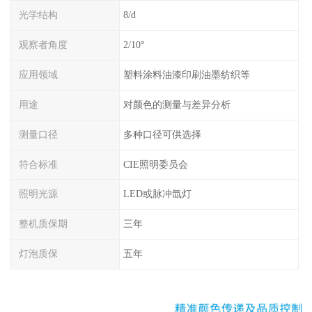
光学结构
8/d
观察者角度
2/10°
应用领域
塑料涂料油漆印刷油墨纺织等
用途
对颜色的测量与差异分析
测量口径
多种口径可供选择
符合标准
CIE照明委员会
照明光源
LED或脉冲氙灯
整机质保期
三年
灯泡质保
五年