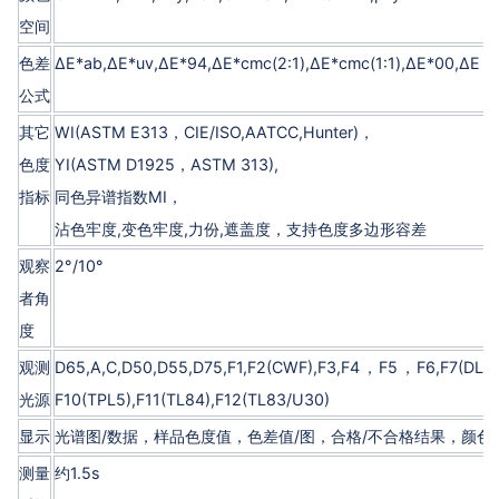
空间
色差
ΔE*ab,ΔE*uv,ΔE*94,ΔE*cmc(2:1),ΔE*cmc(1:1),ΔE*00,ΔE
公式
其它
WI(ASTM E313，CIE/ISO,AATCC,Hunter)，
色度
YI(ASTM D1925，ASTM 313),
指标
同色异谱指数MI，
沾色牢度,变色牢度,力份,遮盖度，支持色度多边形容差
观察
2°/10°
者角
度
观测
D65,A,C,D50,D55,D75,F1,F2(CWF),F3,F4，F5，F6,F7(DLF
光源
F10(TPL5),F11(TL84),F12(TL83/U30)
显示
光谱图/数据，样品色度值，色差值/图，合格/不合格结果，颜色
测量
约1.5s