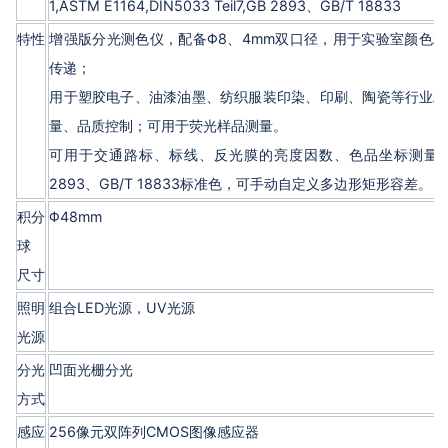
1,ASTM E1164,DIN5033 Teil7,GB 2893、GB/T 18833
特性
增强版分光测色仪，配备Φ8、4mm双口径，用于实验室颜色
传递；
用于塑胶电子、油漆油墨、纺织服装印染、印刷、陶瓷等行业精
量、品质控制；可用于荧光样品测量。
可用于交通路标、标线、反光膜的亮度因数、色品坐标测量，
2893、GB/T 18833标准色，可手动自定义多边形矩形容差。
积分
Φ48mm
球
尺寸
照明
组合LED光源，UV光源
光源
分光
凹面光栅分光
方式
感应
256像元双阵列CMOS图像感应器