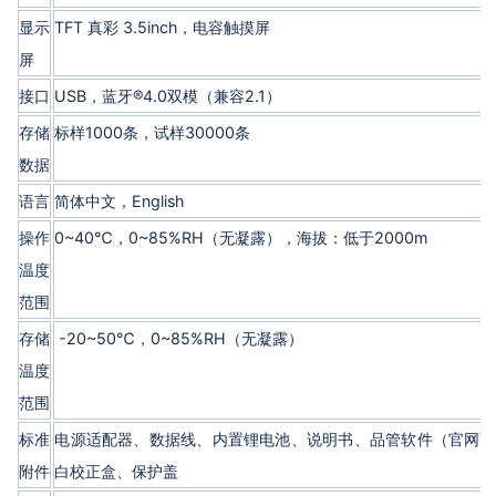
显示
TFT 真彩 3.5inch，电容触摸屏
屏
接口
USB，蓝牙®4.0双模（兼容2.1）
存储
标样1000条，试样30000条
数据
语言
简体中文，English
操作
0~40℃，0~85%RH（无凝露），海拔：低于2000m
温度
范围
存储
-20~50℃，0~85%RH（无凝露）
温度
范围
标准
电源适配器、数据线、内置锂电池、说明书、品管软件（官网下
附件
白校正盒、保护盖