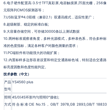
6.电子硬件配置高:3.5寸TFT真彩屏,电容触摸屏,凹面光栅，256像
元双阵列CMOS探测器等；
7.USB/蓝牙®4.0双模（兼容2.1）双通讯模式，适应性更广；
8.超级耐脏、稳定的标准白板;
9.大容量存储空间，可存储30000条以上测试数据
10.两种标准观察者角度，多种光源模式，多种表色系，符合多种标
准的色度指标，满足各种客户对颜色测量的需求；
11.PC端软件有功能强大的功能扩展；
12.内置标样多边形容差设置和特定交通路标色域，特别适合交通路
标亮度因数和色度性能判定。
技术参数（中文）
产品
YS4560 plus
型号
照明
45/0(45环形均匀照明0°接收);
方式
符合标准CIE No.15，GB/T 3978,GB 2893,GB/T 18833,I