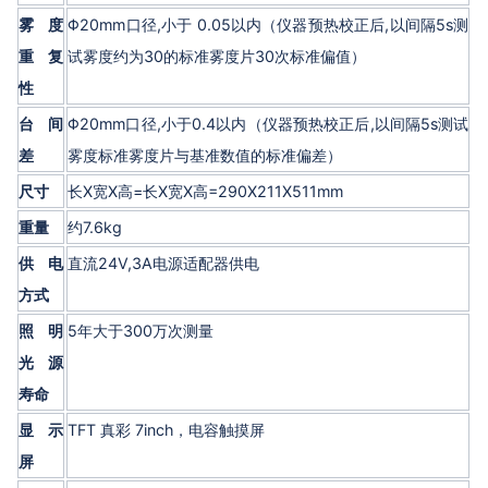
雾度
Φ20mm口径,小于 0.05以内（仪器预热校正后,以间隔5s测
重复
试雾度约为30的标准雾度片30次标准偏值）
性
台间
Φ20mm口径,小于0.4以内（仪器预热校正后,以间隔5s测试
差
雾度标准雾度片与基准数值的标准偏差）
尺寸
长X宽X高=长X宽X高=290X211X511mm
重量
约7.6kg
供电
直流24V,3A电源适配器供电
方式
照明
5年大于300万次测量
光源
寿命
显示
TFT 真彩 7inch，电容触摸屏
屏