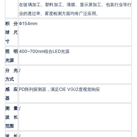
在玻璃加工、塑料加工、薄膜、显示屏加工、包装行业等行
业的透过率、雾度检测方面均有广泛应用。
积分
Φ154mm
球尺
寸
照明
400~700nm组合LED光源
光源
分光
/
方式
感应
PD阵列探测器，满足CIE V(λ)2度视觉响应
器
测量
/
波长
范围
波长
/