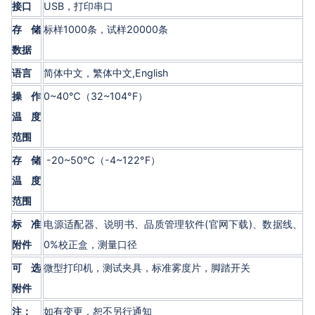
接口
USB，打印串口
存储
标样1000条，试样20000条
数据
语言
简体中文，繁体中文,English
操作
0~40℃（32~104°F）
温度
范围
存储
-20~50℃（-4~122°F）
温度
范围
标准
电源适配器、说明书、品质管理软件(官网下载)、数据线、
附件
0%校正盒，测量口径
可选
微型打印机，测试夹具，标准雾度片，脚踏开关
附件
注：
如有变更，恕不另行通知