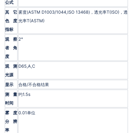
公式
其它
雾度(ASTM D1003/1044,ISO 13468)，透光率T(ISO)，透
色度
光率T(ASTM)
指标
观察
2°
者角
度
观测
D65,A,C
光源
显示
合格/不合格结果
测量
约1.5s
时间
雾度
0.01单位
分辨
率