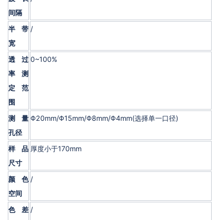
间隔
半带
/
宽
透过
0~100%
率测
定范
围
测量
Φ20mm/Φ15mm/Φ8mm/Φ4mm(选择单一口径)
孔径
样品
厚度小于170mm
尺寸
颜色
/
空间
色差
/