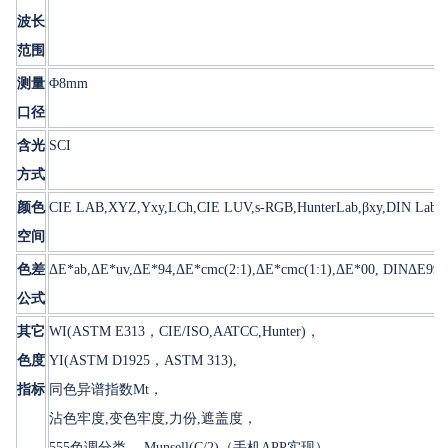
波长
范围
测量
Φ8mm
口径
含光
SCI
方式
颜色
CIE LAB,XYZ,Yxy,LCh,CIE LUV,s-RGB,HunterLab,βxy,DIN Lab9
空间
色差
ΔE*ab,ΔE*uv,ΔE*94,ΔE*cmc(2:1),ΔE*cmc(1:1),ΔE*00, DINΔE99,
公式
其它
WI(ASTM E313，CIE/ISO,AATCC,Hunter)，
色度
YI(ASTM D1925，ASTM 313),
指标
同色异谱指数Mt，
沾色牢度,变色牢度,力份,遮盖度，
555色调分类， Munsell(C/2)（手机APP实现）