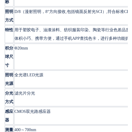
称
照明
D/8（漫射照明，8°方向接收,包括镜面反射光SCI）,符合标准CIE No.
方式
特性
用于塑胶电子、油漆涂料、纺织服装印染、陶瓷等行业色差品质
体积小巧、携带方便，通过手机APP查找色卡，进行多种功能扩
积分
Φ20mm
球尺
寸
照明
全光谱LED光源
光源
分光
滤光片分光
方式
感应
CMOS双光路感应器
器
测量
400～700nm