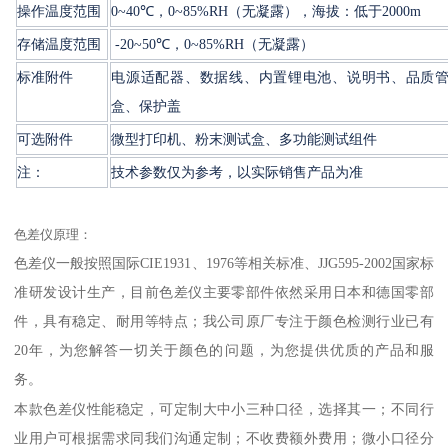
操作温度范围
0~40℃，0~85%RH（无凝露），海拔：低于2000m
存储温度范围
-20~50℃，0~85%RH（无凝露）
标准附件
电源适配器、数据线、内置锂电池、说明书、品质
盒、保护盖
可选附件
微型打印机、粉末测试盒、多功能测试组件
注：
技术参数仅为参考，以实际销售产品为准
色差仪原理：
色差仪一般按照国际
CIE1931
、
1976
等相关标准、
JJG595-2002
国家标
准研发设计生产，目前色差仪主要零部件依然采用日本和德国零部
件，具有稳定、耐用等特点；我公司原厂专注于颜色检测行业已有
20
年，为您解答一切关于颜色的问题，为您提供优质的产品和服
务。
本款色差仪性能稳定，可定制大中小三种口径，选择其一；不同行
业用户可根据需求同我们沟通定制；不收费额外费用；
微小口径分