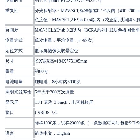
测量时间
约1.5s（同时测试SCI/SCE 约23.2s）
重复性
分光反射率：MAV/SCI,标准偏差0.1%以内（400~700
色度值：MAV/SCI,ΔE*ab 0.04以内（校正后,以间隔
台间差
MAV/SCI,ΔE*ab 0.2以内（BCRA系列Ⅱ 12块色板测
测量方式
单次测量，平均测量（2~99次）
定位方式
显示屏摄像头取景定位
尺寸
长X宽X高=184X77X105mm
重量
约600g
电池电量
锂电池，8小时内5000次
照明光源寿命
5年大于300万次测量
显示屏
TFT 真彩 3.5inch，电容触摸屏
接口
USB/RS-232
标样1000条，试样20000条（一条数据可同时包括SCI/S
语言
简体中文，English