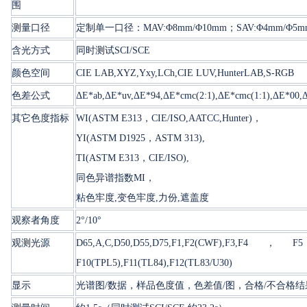
围
测量口径
定制单一口径：MAV:Φ8mm/Φ10mm；SAV:Φ4mm/Φ5
含光方式
同时测试SCI/SCE
颜色空间
CIE LAB,XYZ,Yxy,LCh,CIE LUV,HunterLAB,S-RGB
色差公式
ΔE*ab,ΔE*uv,ΔE*94,ΔE*cmc(2:1),ΔE*cmc(1:1),ΔE*00
其它色度指标
WI(ASTM E313，CIE/ISO,AATCC,Hunter)，
YI(ASTM D1925，ASTM 313),
TI(ASTM E313，CIE/ISO),
同色异谱指数MI，
粘色牢度,变色牢度,力份,遮盖度
观察者角度
2°/10°
观测光源
D65,A,C,D50,D55,D75,F1,F2(CWF),F3,F
F10(TPL5),F11(TL84),F12(TL83/U30)
显示
光谱图/数据，样品色度值，色差值/图，合格/不合格