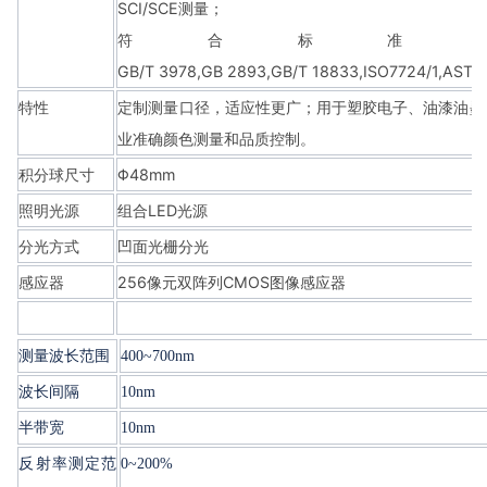
SCI/SCE测量；
符合标准CIE 
GB/T 3978,GB 2893,GB/T 18833,ISO7724/1,ASTM 
特性
定制测量口径，适应性更广；用于塑胶电子、油漆油墨
业准确颜色测量和品质控制。
积分球尺寸
Φ48mm
照明光源
组合LED光源
分光方式
凹面光栅分光
感应器
256像元双阵列CMOS图像感应器
测量波长范围
400~700nm
波长间隔
10nm
半带宽
10nm
反射率测定范
0~200%