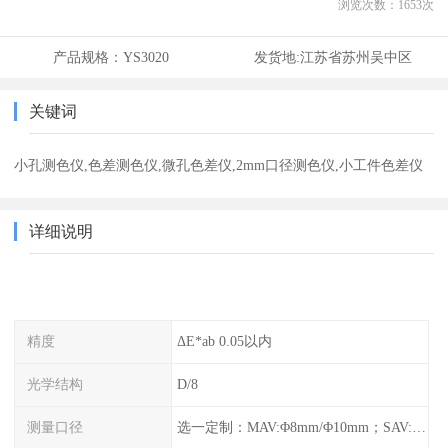
浏览次数：
1653
次
产品规格：
YS3020
发货地:
江苏省苏州吴中区
关键词
小孔测色仪,色差测色仪,微孔色差仪,2mm口径测色仪,小工件色差仪
详细说明
精度
ΔE*ab 0.05以内
光学结构
D/8
测量口径
选一定制：MAV:Φ8mm/Φ10mm；SAV:Φ4mm/Φ5mm；1x3mm