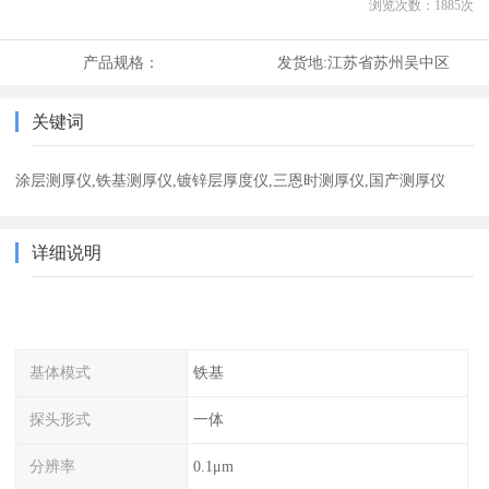
浏览次数：
1885
次
产品规格：
发货地:
江苏省苏州吴中区
关键词
涂层测厚仪,铁基测厚仪,镀锌层厚度仪,三恩时测厚仪,国产测厚仪
详细说明
基体模式
铁基
探头形式
一体
分辨率
0.1μm