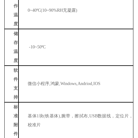
作
0~40ºC(10~90%RH无凝露)
温
度
储
存
-10~50ºC
温
度
软
件
微信小程序
,鸿蒙,Windows,Andriod,IOS
支
持
标
准
基体
1块(铁基体),腕带，擦拭布,USB数据线，定位片，
附
校准片
件