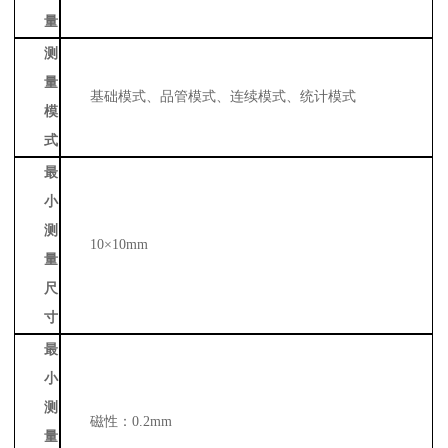
量
测
量
基础模式、品管模式、连续模式、统计模式
模
式
最
小
测
10×10mm
量
尺
寸
最
小
测
磁性：
0.2mm
量