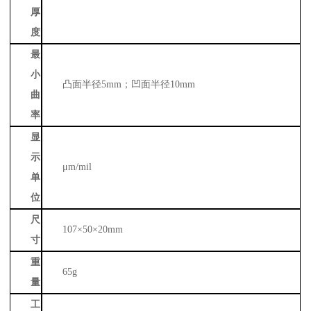
厚
度
最
小
凸面半径
5mm；凹面半径10mm
曲
率
显
示
μm/mil
单
位
尺
107×50×20mm
寸
重
65g
量
工