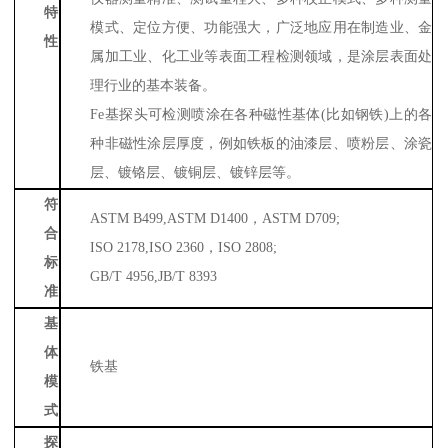
特
模式、定位方便、功能强大，广泛地应用在制造业、金
性
属加工业、化工业等表面工程检测领域，是涂层表面处
理行业的基本装备。
Fe基探头可检测喷涂在各种磁性基体(比如钢铁)上的各
种非磁性涂层厚度，例如铁板的油漆层、喷粉层、涂瓷
层、镀铬层、镀铜层、镀锌层等。
符
ASTM B499,ASTM D1400，ASTM D709;
合
ISO 2178,ISO 2360，ISO 2808;
标
GB/T 4956,JB/T 8393
准
基
体
铁基
模
式
探