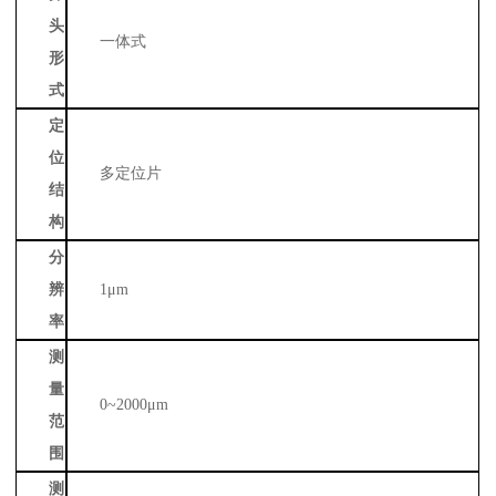
头
一体式
形
式
定
位
多定位片
结
构
分
辨
1μm
率
测
量
0~2000μm
范
围
测