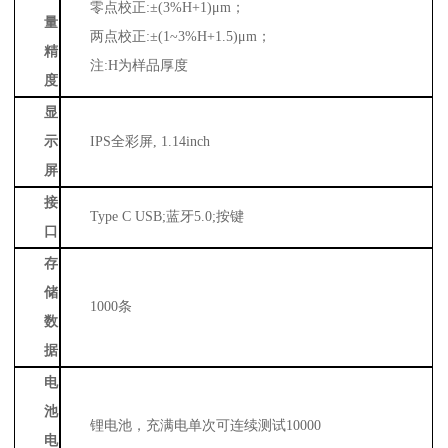
零点校正
:±(3%H+1)μm；
量
两点校正
:±(1~3%H+1.5)μm；
精
注
:H为样品厚度
度
显
示
IPS全彩屏, 1.14inch
屏
接
Type C USB;蓝牙5.0;按键
口
存
储
1000条
数
据
电
池
锂电池，充满电单次可连续测试
10000
电