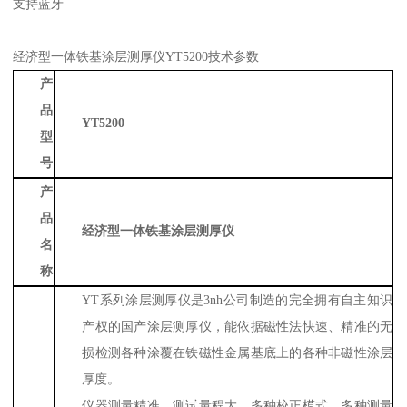
支持蓝牙
经济型一体铁基涂层测厚仪
YT5200技术参数
产
品
YT5200
型
号
产
品
经济型一体铁基涂层测厚仪
名
称
YT系列涂层测厚仪是3nh公司制造的完全拥有自主知识
产权的国产涂层测厚仪，能依据磁性法快速、精准的无
损检测各种涂覆在铁磁性金属基底上的各种非磁性涂层
厚度。
仪器测量精准、测试量程大、多种校正模式、多种测量