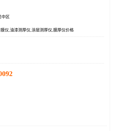
吴中区
,漆膜仪,油漆测厚仪,涂层测厚仪,膜厚仪价格
0092