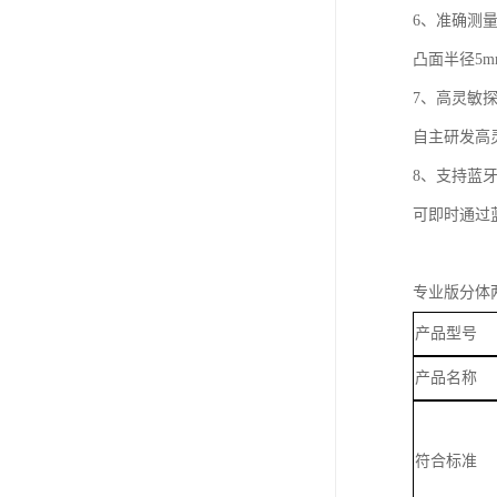
6、
准确
测
凸面半径
5
7、高灵敏
自主研发高
8、支持蓝
可即时通过
专业版分体
产品型号
产品名称
符合标准