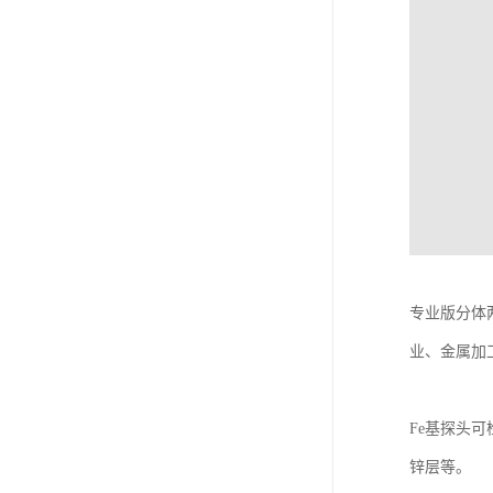
专业版分体
业、金属加
Fe基探头
锌层等。