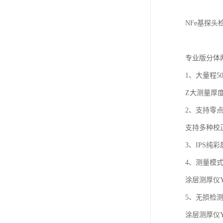
NFe基探
专业版分体
1、大量程50
Z
大测量厚
2、支持零
支持多种校
3、IPS纯
4、测量模
涂层测厚仪
5、无损检
涂层测厚仪