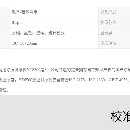
铁基/铝基两用
探头形式
0.1μm
测量范围
基础、品管、连续、统计模式
显示屏
107×50×20mm
显示单位
两用涂层测厚仪
YT8500是3nh公司制造的完全拥有自主知识产权的国产
涂层厚度。
YT8500涂层测厚仪完全符合ISO 2178、ISO 2360、GB/T 49
原理。