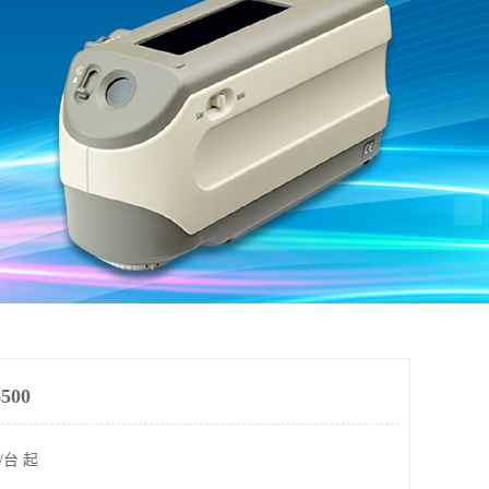
00
/台 起