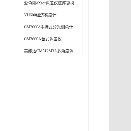
爱色丽eXact色差仪底座更换维修
YH600经济雾度计
CM2600d手持式分光测色计
CM3600A台式色差仪
美能达CM512M3A多角度色差仪维修