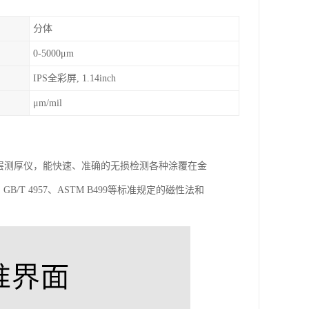
分体
0-5000μm
IPS全彩屏, 1.14inch
μm/mil
涂层测厚仪，能快速、
准确
的无损检测各种涂覆在金
56、GB/T 4957、ASTM B499等标准规定的磁性法和