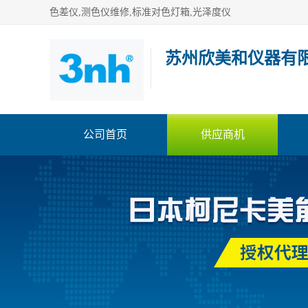
色差仪,测色仪维修,标准对色灯箱,光泽度仪
苏州欣美和仪器有
公司首页
供应商机