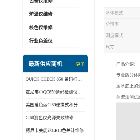
色差仪维修
基体模式
炉温仪维修
分辨率
校色仪维修
测量模式
行业色差仪
尺寸
最新供应商机
更多
产品介绍
:
专业版分体
QUICK CHECK 850 条码扫描仪维修
属基底上的
霍尼韦尔QC850条码检测仪维修
涡流法测试
美国爱色丽Ci60便携式积分球分光光度仪
Ci60测色仪光源失败维修
柯尼卡美能达CR10色差计维修