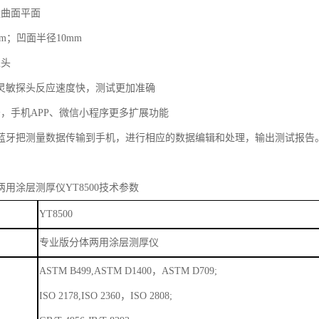
量曲面平面
mm；凹面半径10mm
探头
灵敏探头反应速度快，测试更加
准确
牙，手机APP、微信小程序更多扩展功能
蓝牙把测量数据传输到手机，进行相应的数据编辑和处理，输出测试报告
两用涂层测厚仪
YT8500技术参数
YT8500
专业版分体两用涂层测厚仪
ASTM B499,ASTM D1400，ASTM D709;
ISO 2178,ISO 2360，ISO 2808;