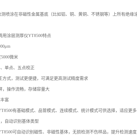
头检测喷涂在非磁性金属基底（比如铝、铜、黄铜、不锈钢等）上所有绝缘
两用涂层测厚仪
YT8500特点
00μm
度
5000微米
点、单点、五点校正
正方式，测试更便捷，可满足更高测试精度需求
彩屏，操作流畅，存储容量大
式丰富
YT8500有基础模式、品管模式、连续模式、统计模式可供选择，适应更
测，自动识别基体类型
YT8500可自动识别磁性、非磁性基体，无损检测不伤样品，提升检测速度