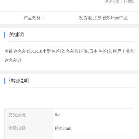
浏览次数：
1749
次
产品规格：
发货地:
江苏省苏州吴中区
关键词
美能达色差仪,CR10小型色差仪,色差仪维修,日本色差仪,柯尼卡美能
达色差计
详细说明
受光系统
8/d
测量口径
约Φ8mm