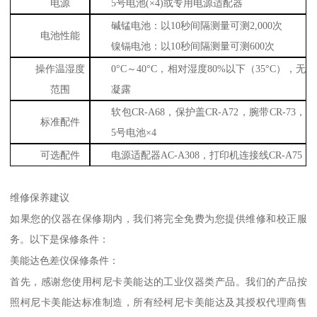
电源
5号电池(×4)或专用电源适配器
碱锰电池：以
10秒间隔测量可测2,000次
电池性能
镍镉电池：以
10秒间隔测量可测600次
操作温湿度
0°C～40°C，相对湿度80%以下（35°C），无
范围
凝露
软包
CR-A68，保护盖CR-A72，腕带CR-73，
标准配件
5号电池×4
可选配件
电源适配器
AC-A308，打印机连接线CR-A75
维修保养建议
如果您的仪器在保修期内，我们将完全免费为您提供维修和校正服
务。以下是保修条件：
美能达色差仪保修条件：
首先，感谢您使用柯尼卡美能达的工业仪器类产品。我们的产品按
照柯尼卡美能达标准制造，所有经柯尼卡美能达及其授权代理商售