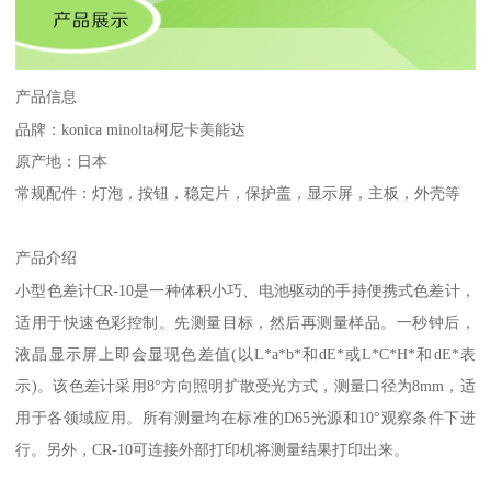
产品信息
品牌
：
konica minolta
柯尼卡美能达
原产地：日本
常规配件：灯泡，按钮，稳定片，保护盖，显示屏，主板，外壳等
产品介绍
小型色差计
CR-10
是一种体积小巧、电池驱动的手持便携式色差计，
适用于快速色彩控制。先测量目标，然后再测量样品。一秒钟后，
液晶显示屏上即会显现色差值
(
以
L*a*b*
和
dE*
或
L*C*H*
和
dE*
表
示
)
。该色差计采用
8
°方向照明扩散受光方式，测量口径为
8mm
，适
用于各领域应用。所有测量均在标准的
D65
光源和
10
°观察条件下进
行。另外，
CR-10
可连接外部打印机将测量结果打印出来。