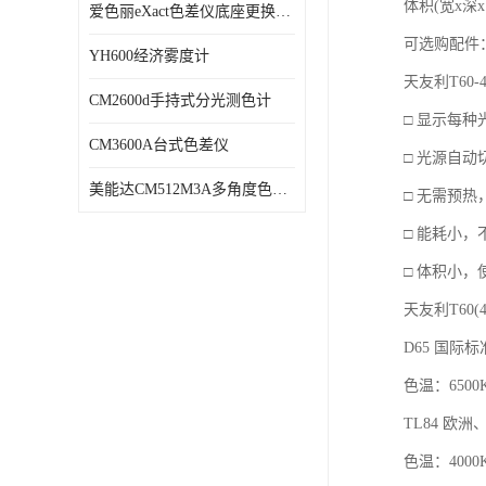
体积
(
宽
x
深
x
爱色丽eXact色差仪底座更换维修
可选购配件
YH600经济雾度计
天友利
T60
CM2600d手持式分光测色计
□ 显示每
CM3600A台式色差仪
□ 光源自
美能达CM512M3A多角度色差仪维修
□ 无需预
□ 能耗小，
□ 体积小
天友利
T60(4
D65
国际标
色温：
6500
TL84
欧洲
色温：
4000