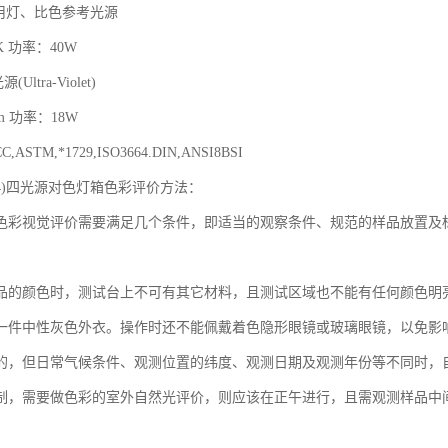
用灯、比色参考光源
K
功率：
40W
光源
(Ultra-Violet)
nm
功率：
18W
C,ASTM,
*
1729,ISO3664.DIN,ANSI8BSI
)
四光源对色灯箱色彩评价方法：
色彩视觉评价需要满足几个条件，即适当的观察条件、规范的样品放置及
品的颜色时，测试台上不可有其它材料，且测试区域也不能有任何颜色明
一件中性灰色外衣。操作时还不能佩戴着色隐形眼镜或玻璃眼镜，以免影
的，但日常气候条件、观测位置的纬度、观测日期及观测年份等不同时，
制，需要做色彩的室外自然光评价，则应该在正午进行，且需观测样品中