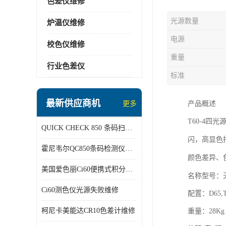
色差仪维修
光源数量
炉温仪维修
电源
校色仪维修
重量
行业色差仪
标准
最新供应商机
更多
产品概述
T60-4四
QUICK CHECK 850 条码扫描仪维修
高显色
闪，
霍尼韦尔QC850条码检测仪维修
差异
颜色
、
美国爱色丽Ci60便携式积分球分光光度仪
名称型号：
Ci60测色仪光源失败维修
配置：
D65,
柯尼卡美能达CR10色差计维修
重量：
28Kg