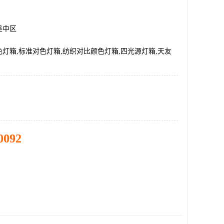
吴中区
灯箱,标准对色灯箱,纺织对比颜色灯箱,四光源灯箱,天友
0092