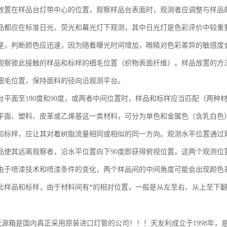
放置在样品台灯带中心的位置，观察样品台表面时，观测者应调整与样品
品都应在标准日光、荧光和幕光灯下观测，其中日光灯是色彩评价中较重
是，判断颜色应迅速，因为随着曝光时间增加，眼睛对色彩差异的敏感度
观察彼此接触的样品和标样的细毛位置（织物表面纤维）。样品放置的方
细毛位置，保持面料的径向沿观测平台。
台平面至
180
度和
90
度，或两者中间位置时，样品和标样应当匹配（两种
平面、塑料、皮革或乙烯基这一类材料，可分为单色和金属色（含乳白色
和标样，应让其对着树脂流量相同或相似的同一方向。观测水平位置通过
品使其远离观察者，沿水平位置向下
90
度即获得俯视位置。这两个观测位
由于喷漆技术和喷漆条件的变化，两个样品间的中间角度可能会出现颜色
比样品和标样，由于材料间有*的相对位置，一般是从左至右、从上至下
光源箱是国内真正采用原装进口灯管的公司！！！天友利成立于
1998
年，