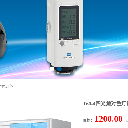
源对色灯箱
T60-4四光源对色灯
1200.00
价格：
元