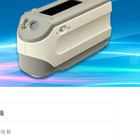
箱
/台 起