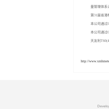
量管理体系
第
31
届省港
本公司通过
本公司通过
天友利
T60(4
http://www.xmhmet
Develop