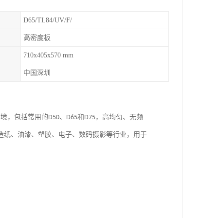
D65/TL84/UV/F/
高密度板
710x405x570 mm
中国深圳
环境
，包括常用的
D50
、
D65
和
D75
，高均匀、无频
造纸、油漆、塑胶、电子、数码摄影等行业，用于