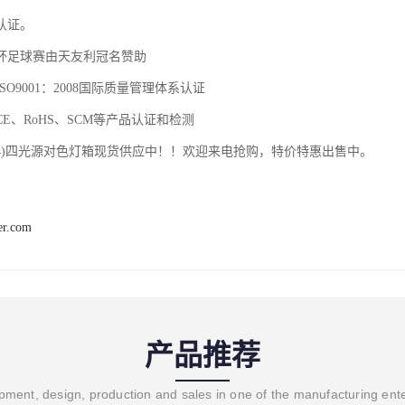
认证。
杯足球赛由天友利冠名赞助
ISO9001
：
2008
国际质量管理体系认证
CE
、
RoHS
、
SCM
等产品认证和检测
)
四光源对色灯箱
现货供应中！！欢迎来电抢购，特价特惠出售中。
er.com
产品推荐
ment, design, production and sales in one of the manufacturing ent