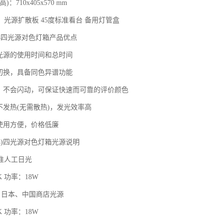
高
)
：
710x405x570 mm
：光源扩散板
45
度标准看台 备用灯管盒
-4四光源对色灯箱
产品
优点
种光源的使用时间和总时间
动切换，具备同色异谱功能
热，不会闪动，可保证快速而可靠的评价颜色
不发热
(
无需散热
)
，发光效率高
，使用方便，价格低廉
)
四光源对色灯箱
光源说明
准人工日光
K
功率：
18W
、日本、中国商店光源
K
功率：
18W