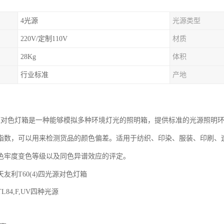
4光源
光源类型
220V/定制110V
材质
28Kg
体积
行业标准
产地
光源对色灯箱
提供标准的光源照明
是一种能够模拟多种环境灯光的照明箱，
指数，
可以用来检测货品的颜色偏差。适用于纺织、印染、服装、印刷、
色牢度变色等级以及同色异谱效应的评定。
天友利
T60(4)
四光源对色灯箱
TL84,F,UV
四种光源