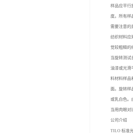
样品应平行
度。所有样
需要注意的
纺织材料应
觉较粗糙的
当旋转测试
油漆或光滑
料材料样品
面。旋转样
或乳白色。
当用肉眼对
公司介绍
TILO
标准