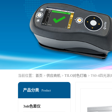
当前位置：
首页
>
供应商机
>
TILO对色灯箱
> T60-4四光
产品分类
Product
3nh色差仪