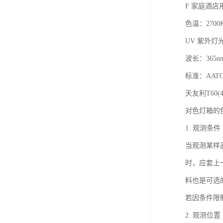
F
家庭酒店
色温：
2700
UV
紫外灯
波长：
365
标准：
AATC
天友利
T60(4
对色灯箱的
1.
观测条件
当观测某样
时，应套上
料也是可选
若因条件限
2.
观测位置