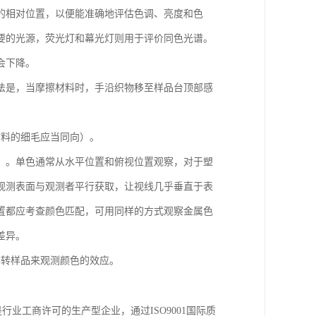
的相对位置，以便能准确地评估色调、亮度和色
要的光源，荧光灯和幕光灯则用于评价同色光谱。
会下降。
法是，当摩擦材料时，手沿织物移至样品台顶部感
材料的细毛应当同向）。
）。单色通常从水平位置和俯视位置观察，对于塑
观测表面与观测者平行获取，让视线几乎垂直于表
置都应考查颜色匹配，可用同样的方式观察金属色
差异。
翻转样品来观测颜色的效应。
是行业工商许可的生产型企业，通过
ISO9001
国际质