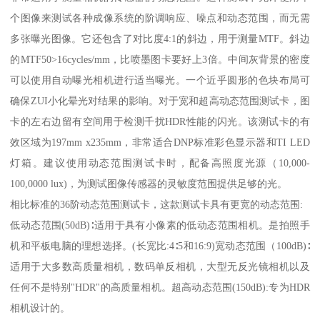
个图像来测试各种成像系统的阶调响应、噪点和动态范围，而无需
多张曝光图像。它还包含了对比度
4:1
的斜边，用于测量
MTF
。斜边
的
MTF50>16cycles/mm
，比喷墨图卡要好上
3
倍。中间灰背景的密度
可以使用自动曝光相机进行适当曝光。一个近乎圆形的色块布局可
确保
ZUI
小化晕光对结果的影响。对于宽和超高动态范围测试卡，图
卡的左右边留有空间用于检测千扰
HDR
性能的闪光。该测试卡的有
效区域为
197mm x235mm
，非常适合
DNP
标准彩色显示器和
TI LED
灯箱。建议使用动态范围测试卡时，配备高照度光源（
10,000-
100,0000 lux)
，为测试图像传感器的灵敏度范围提供足够的光。
相比标准的
36
阶动态范围测试卡，这款测试卡具有更宽的动态范围
:
低动态范围
(50dB)
∶适用于具有小像素的低动态范围相机。是拍照手
机和平板电脑的理想选择。
(
长宽比
:4
∶
5
和
16:9)
宽动态范围（
100dB)
∶
适用于大多数高质量相机，数码单反相机，大型无反光镜相机以及
任何不是特别
"HDR"
的高质量相机。超高动态范围
(150dB):
专为
HDR
相机设计的。