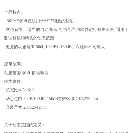
产品特点
:
- 36
个低噪点色块用于
MTF
测量的斜边
·灰色背景，适当的自动曝光
-
可搭配专用软件进行数据分析·适用于
测试相机和镜头的动态范围
·更宽的动态范围
:50db,100dB
和
150dB
，以适应不同镜头
应用范围
:
动态范围
·噪点
-
阶调响应
技术参数
:
·长宽比
:4:5/16: 9
·动态范围
:50dB/100dB/ 150dB
有效区域
:197x235 mm
·介质尺寸
:203x254 mm
关于动态范围的定义：