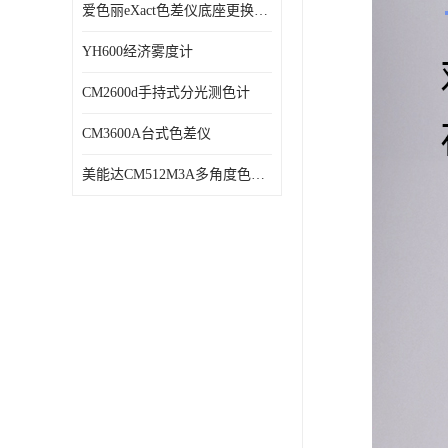
爱色丽eXact色差仪底座更换维修
YH600经济雾度计
CM2600d手持式分光测色计
CM3600A台式色差仪
美能达CM512M3A多角度色差仪维修