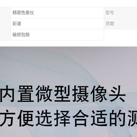
精密色差仪
型号
彩谱
货期
破损包赔