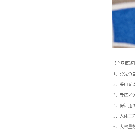
【
产品概述
1
、分光色
2
、采用光
3
、
专
技术
4
、保证通
5
、人体工
6
、大容量