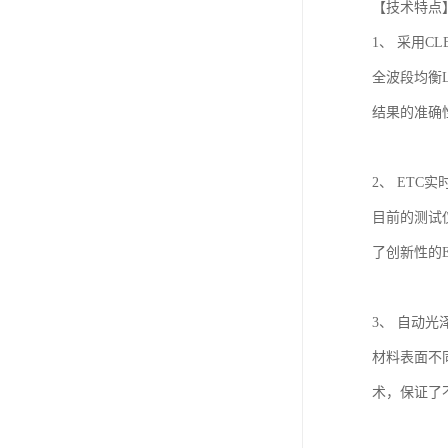
【
技术特点
1
、 采用
CL
全波段均衡
结果的准确
2
、
ETC
实
目前的测试
了创新性的
3
、 自动光
材料表面不
术，保证了