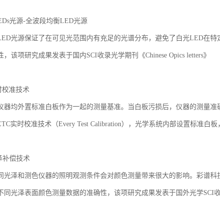
】
EDs
光源
-
全波段均衡
LED
光源
LED
光源保证了在可见光范围内有充足的光谱分布，避免了白光
LED
在特
性，该项研究成果发表于国内
SCI
收录光学期刊《
Chinese Opics letters
》
时校准技术
仪器均外置标准白板作为一起的测量基准。当白板污损后，仪器的测量准
ETC
实时校准技术（
Every Test Calibration
），光学系统内部设置标准白板
泽补偿技术
同光泽和测色仪器的照明观测条件会对颜色测量带来很大的影响。彩谱科
不同光泽表面颜色测量数据的准确性，该项研究成果发表于国外光学
SCI