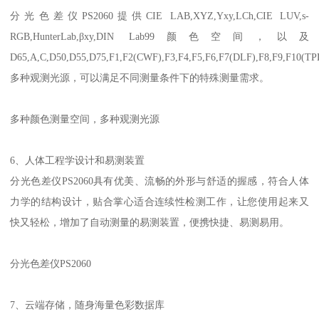
分光色差仪
PS2060
提供
CIE LAB,XYZ,Yxy,LCh,CIE LUV,s-
RGB,HunterLab,
β
xy,DIN Lab99
颜色空间，以及
D65,A,C,D50,D55,D75,F1,F2(CWF),F3,F4,F5,F6,F7(DLF),F8,F9,F10(TP
多种观测光源，可以满足不同测量条件下的特殊测量需求。
多种颜色测量空间，多种观测光源
6
、人体工程学设计和易测装置
分光色差仪
PS2060
具有优美、流畅的外形与舒适的握感，符合人体
力学的结构设计，贴合掌心适合连续性检测工作，让您使用起来又
快又轻松，增加了自动测量的易测装置，便携快捷、易测易用。
分光色差仪
PS2060
7
、云端存储，随身海量色彩数据库