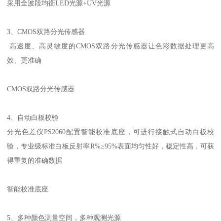
采用全波段均衡
LED
光源
+UV
光源
3
、
CMOS
双路分光传感器
高速度、高灵敏度的
CMOS
双路分光传感器让色彩数据处理更高
效、更准确
CMOS
双路分光传感器
4
、自动白板校验
分光色差仪
PS2060
配置智能校准底座，可进行接触式自动白板校
验，专业级标准白板反射率
R%
≥
95%
表面均匀性好，稳定性高，可获
得重复的准确数据
智能校准底座
5
、多种颜色测量空间，多种观测光源