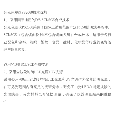
分光色差仪
PS2060
技术优势
1
、 采用国际通用的
D/8 SCI/SCE
合成技术
分光色差仪
PS2060
采用了国际上适用范围广泛的
D/8
照明观测条件、
SCI/SCE
（包含镜面反射
/
不包含镜面反射）合成技术，适用于各行
业配色和涂料、纺织、塑胶、食品、建材、化妆品等行业的色彩管
理与质量控制。
通用的
D/8 SCI/SCE
合成技术
2
、采用全波段均衡
LED
光源
+UV
光源
采用
400~700nm
全波段均衡
LED
光源和
UV
光源作为仪器照明光源，
在可见光范围内有充足的光谱分布，避免了白光
LED
在特定波段的
光谱缺失，荧光材料也可轻松测量，
确保
了仪器测量结果的准确
性。