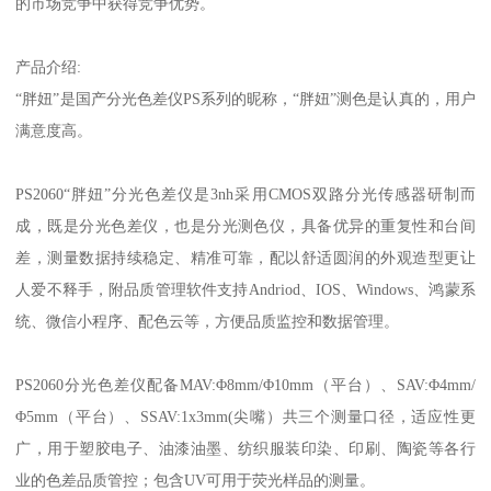
的市场竞争中获得竞争优势。
产品介绍
:
“胖妞”是国产分光色差仪
PS
系列的昵称，“胖妞”测色是认真的，用户
满意度高。
PS2060
“胖妞”分光色差仪是
3nh
采用
CMOS
双路分光传感器研制而
成，既是分光色差仪，也是分光测色仪，具备优异的重复性和台间
差，测量数据持续稳定、精准可靠，配以舒适圆润的外观造型更让
人爱不释手，附品质管理软件支持
Andriod
、
IOS
、
Windows
、鸿蒙系
统、微信小程序、配色云等，方便品质监控和数据管理。
PS2060
分光色差仪配备
MAV:
Φ
8mm/
Φ
10mm
（平台）、
SAV:
Φ
4mm/
Φ
5mm
（平台）、
SSAV:1x3mm(
尖嘴）共三个测量口径，适应性更
广，用于塑胶电子、油漆油墨、纺织服装印染、印刷、陶瓷等各行
业的色差品质管控；包含
UV
可用于荧光样品的测量。