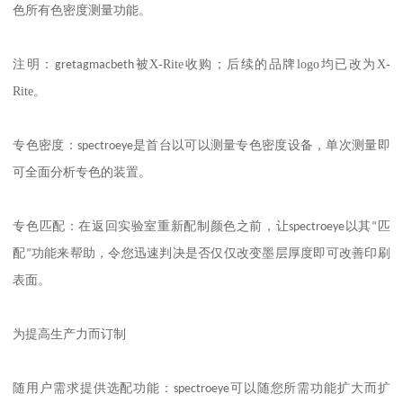
色所有色密度测量功能。
注明：
被
X-Rite
收购；后续的品牌
logo
均已改为
X-
gretagmacbeth
Rite
。
专色密度：
spectroeye
是首台以可以测量专色密度设备，单次测量即
可全面分析专色的装置。
专色匹配：在返回实验室重新配制颜色之前，让
spectroeye
以其
“
匹
配
”
功能来帮助，令您迅速判决是否仅仅改变墨层厚度即可改善印刷
表面。
为提高生产力而订制
随用户需求提供选配功能：
spectroeye
可以随您所需功能扩大而扩