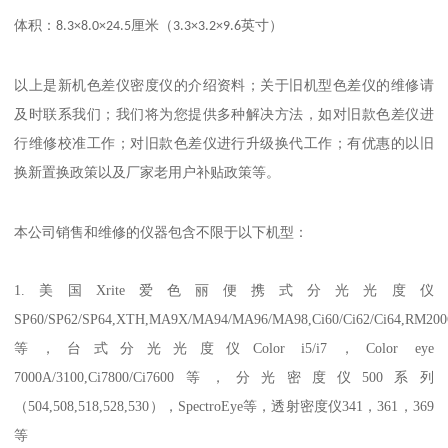
：
体积
8.3×8.0×24.5
厘米（
3.3×3.2×9.6
英寸）
以上是新机色差仪密度仪的介绍资料；关于旧机型色差仪的维修请
及时联系我们；我们将为您提供多种解决方法，如对旧款色差仪进
行维修校准工作；对旧款色差仪进行升级换代工作；有优惠的以旧
换新置换政策以及厂家老用户补贴政策等。
本公司销售和维修的仪器
包含不限于以下机型：
1.
美国
Xrite爱色丽便携式分光光度仪
SP60/SP62/SP64,XTH,MA9X/MA94/MA96/MA98,Ci60/Ci62/Ci64,RM20
等，台式分光光度仪Color i5/i7，Color eye
7000A/3100
,
Ci7800/Ci7600等，分光密度仪500系列
（504,508,518,528,530），SpectroEye等，透射密度仪341，361，369
等