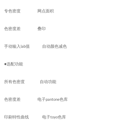
专色密度
网点面积
色密度差
叠印
手动输入
lab
值 自动颜色减色
●
选配功能
所有色密度
自动功能
色密度差
电子
pantone
色库
印刷特性曲线
电子
toyo
色库