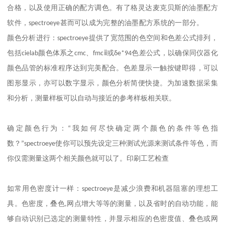
合格，以及使用正确的配方调色。有了格灵达麦克贝斯的油墨配方
软件，
spectroeye
甚而可以成为完整的油墨配方系统的一部分。
颜色分析进行：
spectroeye
提供了宽范围的色空间和色差公式排列，
包括
cielab
颜色体系之
cmc
、
fmcⅱ
或
δe*94
色差公式，以确保同仪器化
颜色品管的标准程序达到完美配合。色差显示一触按键即得，可以
图形显示，亦可以数字显示，颜色分析简便快捷。为加速数据采集
和分析，测量样板可以自动与接近的参考样板相关联。
确定颜色行为：
“
我如何尽快确定两个颜色的条件等色指
数？
”spectroeye
使你可以预先设定三种测试光源来测试条件等色，而
你仅需测量这两个相关颜色就可以了。印刷工艺检查
如常用色密度计一样：
spectroeye
是减少浪费和机器阻塞的理想工
具。色密度，叠色
,
网点增大等等的测量，以及省时的自动功能，能
够自动识别已选定的测量特性，并显示相应的色密度值、叠色或网