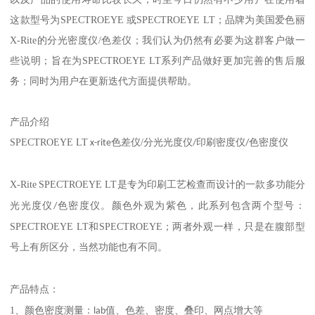
这款型号为
SPECTROEYE
或
SPECTROEYE LT
；品牌为美国爱色丽
X-Rite
的分光密度仪
/
色差仪；我们认为仍然有必要为这群客户做一
些说明；旨在为
SPECTROEYE LT
系列产品做好更加完善的售后服
务；同时为用户在更新迭代方面提供帮助。
产品介绍
SPECTROEYE LT
色差仪
/
x-rite
分光光度仪
/
印刷密度仪
/
色密度仪
X-Rite
SPECTROEYE LT
是专为印刷工艺检查而设计的一款多功能分
颜色外观为紫色，此系列包含两个型号：
光光度仪
/
色密度仪。
SPECTROEYE LT
和
SPECTROEYE
；两者外观一样，只是在腹部型
号上有所区分，当然功能也有不同。
产品
特点：
1
、
：
颜色密度测量
lab
值、色差、密度、叠印、网点增大等