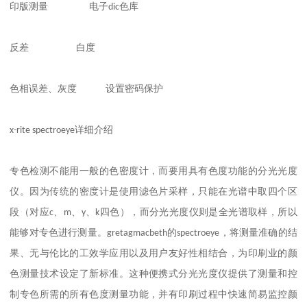
印版测量
电子
dic
色库
反差
白度
色相误差、灰度
设置密码保护
x-rite spectroeye
详细介绍
专色检测不能用一般的色密度计，而要用具有色度功能的分光光度
仪。因为传统的密度计是使用滤色片采样，只能在光谱中取四个区
段（对应
c
、
m
、
y
、
k
四色），而分光光度仪则是全光谱取样，所以
能够对专色进行测量。
gretagmacbeth
的
spectroeye
，将测量准确的结
果、无与伦比的工效学应用以及用户友好性相结合，为印刷业的颜
色测量技术设定了新标准。这种便携式分光光度仪提供了测量和控
制专色所需的所有色度测量功能，并有印刷过程中快速简易监控颜