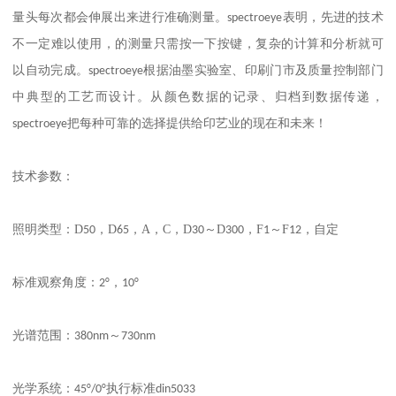
量头每次都会伸展出来进行准确测量。
spectroeye
表明，先进的技术
不一定难以使用，的测量只需按一下按键，复杂的计算和分析就可
以自动完成。
spectroeye
根据油墨实验室、印刷门市及质量控制部门
中典型的工艺而设计。从颜色数据的记录、归档到数据传递，
spectroeye
把每种可靠的选择提供给印艺业的现在和未来！
技术参数：
：
D
D
A
C
D
D
F
F
照明类型
50
，
65
，
，
，
30
～
300
，
1
～
12
，自定
：
标准观察角度
2°
，
10°
：
光谱范围
380nm
～
730nm
：
光学系统
45°/0°
执行标准
din5033