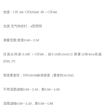
：
CIE
CIE
dE
CIE
色度
lab
lch(ab)
﹡
lab
:
光源
充气钨丝灯，
a
型照明
:
测量范围
密度
0.0d
～
2.5d
:
dE
CIE
dE
仪器台间差
0.3
﹡
lab
，或
0.15
cmc(2:1)
测量
12
块
bcra
色版
D
(
50, 2°)
：
DIN
密度重复性
16536
标准密度（重复性
±0.01d
）
不带湿墨滤镜
0.0d
～
2.5d
，黄
0.0d
～
2.0d
湿墨滤镜
0.0d
～
2.2d
，黄
0.0d
～
1.8d