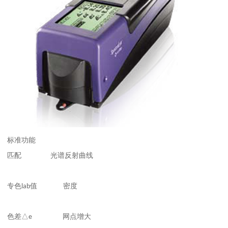
标准功能
匹配
光谱反射曲线
专色
lab
值 密度
色差
△e
网点增大