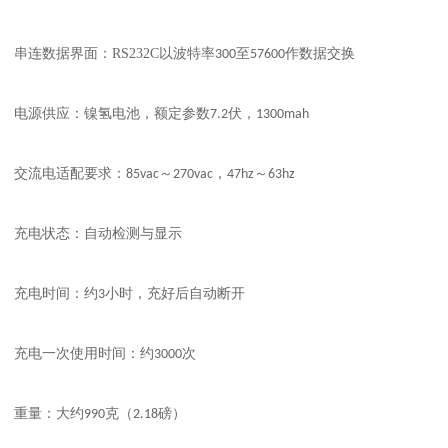
：
RS232C
串连数据界面
以波特率
300
至
57600
作数据交换
：
电源供应
镍氢电池，额定参数
7.2
伏，
1300mah
：
交流电适配要求
85vac
～
270vac
，
47hz
～
63hz
：
充电状态
自动检测与显示
：
充电时间
约
3
小时，充好后自动断开
：
充电一次使用时间
约
3000
次
：
重量
大约
990
克（
2.18
磅）