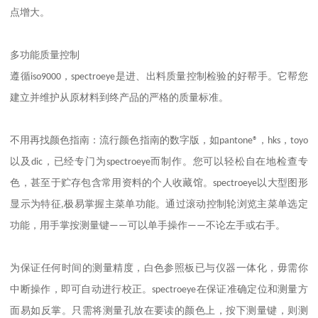
点增大。
多功能质量控制
遵循
iso9000
，
spectroeye
是进、出料质量控制检验的好帮手。它帮您
建立并维护从原材料到终产品的严格的质量标准。
不用再找颜色指南：流行颜色指南的数字版，如
pantone®
，
hks
，
toyo
以及
dic
，已经专门为
spectroeye
而制作。您可以轻松自在地检查专
色，甚至于贮存包含常用资料的个人收藏馆。
spectroeye
以大型图形
显示为特征
,
极易掌握主菜单功能。通过滚动控制轮浏览主菜单选定
功能，用手掌按测量键
——
可以单手操作
——
不论左手或右手。
为保证任何时间的测量精度，白色参照板已与仪器一体化，毋需你
中断操作，即可自动进行校正。
spectroeye
在保证准确定位和测量方
面易如反掌。只需将测量孔放在要读的颜色上，按下测量键，则测