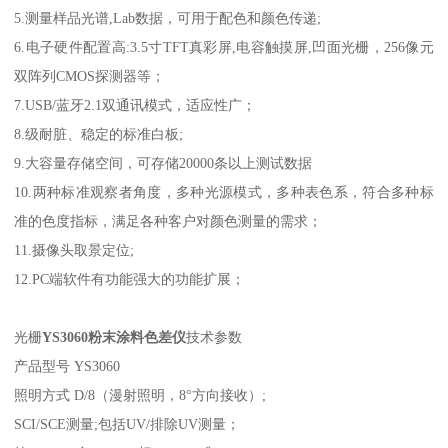
5.
测量样品光谱
,Lab
数据，可用于配色和颜色传递
;
6.
电子硬件配置高
:3.5
寸
TFT
真彩屏
,
电容触摸屏
,
凹面光栅，
256
像元
双阵列
CMOS
探测器等；
7.USB/
蓝牙
2.1
双通讯模式，适应性广；
8.
级耐脏、稳定的标准白板
;
9.
大容量存储空间，可存储
20000
条以上测试数据
10.
两种标准观察者角度，多种光源模式，多种表色系，符合多种标
准的色度指标，满足各种客户对颜色测量的需求；
11.
摄像头取景定位
;
12.PC
端软件有功能强大的功能扩展；
光栅
YS3060
粉末涂料色差仪
技术参数
产品型号
YS3060
照明方式
D/8
（漫射照明，
8
°方向接收）
;
SCI/SCE
测量
;
包括
UV/
排除
UV
测量；