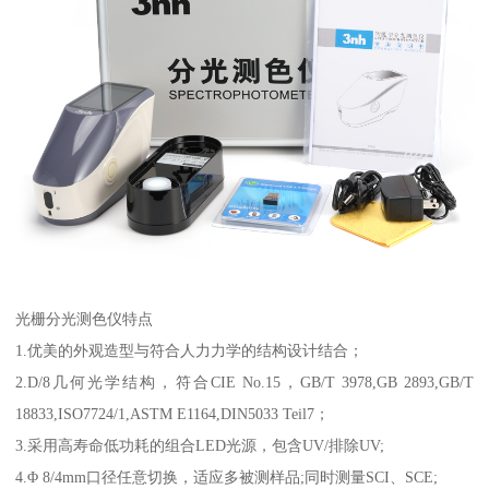
光栅分光测色仪特点
1.
优美的外观造型与符合人力力学的结构设计结合；
2.D/8
几何光学结构，符合
CIE No.15
，
GB/T 3978,GB 2893,GB/T
18833,ISO7724/1,ASTM E1164,DIN5033 Teil7
；
3.
采用高寿命低功耗的组合
LED
光源，包含
UV/
排除
UV;
4.
Φ
8/4mm
口径任意切换，适应多被测样品
;
同时测量
SCI
、
SCE;