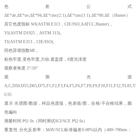
色差公式
Δ
E*ab,
Δ
E*uv,
Δ
E*94,
Δ
E*cmc(2:1),
Δ
E*cmc(1:1),
Δ
E*00,
Δ
E
（
Hunter
）
其它色度指标
WI(ASTM E313
，
CIE/ISO,AATCC,Hunter)
，
YI(ASTM D1925
，
ASTM 313),
TI(ASTM E313
，
CIE/ISO),
同色异谱指数
MI
，
粘色牢度
,
变色牢度
,
力份
,
遮盖度，
8
度光泽度
观察者角度
2
°
/10
°
观测光源
A,C,D50,D55,D65,D75,F1,F2,F3,F4,F5,F6,F7,F8,F9,F10,F11,F12,TL83
U35
显示
光谱图
/
数据，样品色度值，色差值
/
图，合格
/
不合格结果，颜
色偏向
测量时间
约
1.0s
（同时测试
SCI/SCE
约
2.6s
）
重复性
分光反射率：
MAV/SCI,
标准偏差
0.08%
以内（
400~700nm
：