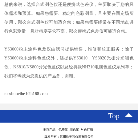
总的来说，选择台式测色仪还是便携式色差仪，主要取决于您的具
体需求和预算。如果您需要、稳定的色彩测量，且主要在固定场所
使用，那么台式测色仪可能适合您；如果您需要经常在不同地点进
行色彩测量，且对精度要求不高，那么便携式色差仪可能适合您。
YS3060
粉末涂料色差仪由我司提供销售，维修和校正服务；除了
YS3060
粉末涂料色差仪外，还提供
YS3010
，
YS3020
光栅分光测色
仪，
NS810/NS800
分光色差仪以及经典款
NH310
电脑色差仪系列等；
我们将竭诚为您提供的产品务，谢谢。
m.xinmeihe.b2b168.com
Top
主营产品：色差仪 测色仪 对色灯箱
版权所有：苏州欣美和仪器有限公司