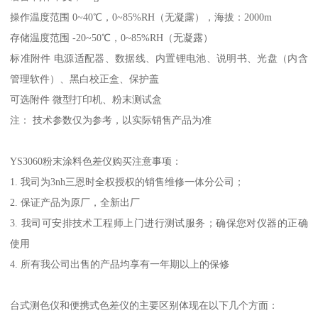
操作温度范围
0~40
℃，
0~85%RH
（无凝露），海拔：
2000m
存储温度范围
-20~50
℃，
0~85%RH
（无凝露）
标准附件
电源适配器、数据线、内置锂电池、说明书、光盘（内含
管理软件）、黑白校正盒、保护盖
可选附件
微型打印机、粉末测试盒
注：
技术参数仅为参考，以实际销售产品为准
YS3060
粉末涂料色差仪购买注意事项：
1.
我司为
3nh
三恩时全权授权的销售维修一体分公司；
2.
保证产品为原厂，全新出厂
3.
我司可安排技术工程师上门进行测试服务；确保您对仪器的正确
使用
4.
所有我公司出售的产品均享有一年期以上的保修
台式测色仪和便携式色差仪的主要区别体现在以下几个方面：