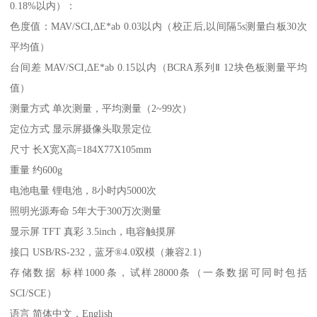
0.18%
以内）：
色度值：
MAV/SCI,
Δ
E*ab 0.03
以内（校正后
,
以间隔
5s
测量白板
30
次
平均值）
台间差
MAV/SCI,
Δ
E*ab 0.15
以内（
BCRA
系列Ⅱ
12
块色板测量平均
值）
测量方式
单次测量，平均测量（
2~99
次）
定位方式
显示屏摄像头取景定位
尺寸
长
X
宽
X
高
=184X77X105mm
重量
约
600g
电池电量
锂电池，
8
小时内
5000
次
照明光源寿命
5
年大于
300
万次测量
显示屏
TFT
真彩
3.5inch
，电容触摸屏
接口
USB/RS-232
，蓝牙
®4.0
双模（兼容
2.1
）
存储数据
标样
1000
条，试样
28000
条（一条数据可同时包括
SCI/SCE
）
语言
简体中文，
English