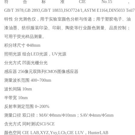
符合标准
CIE No.15
，
GB/T 3978,GB 2893,GB/T 18833,ISO7724/1,ASTM E1164,DIN5033 Teil7
特性
分光测色仪，用于实验室颜色分析与传递；用于塑胶电子、油
漆油墨、纺织服装印染、印刷、陶瓷等行业颜色测量、品质控制；
可用于荧光样品测量。
积分球尺寸
Φ
48mm
照明光源
组合
LED
光源，
UV
光源
分光方式
凹面光栅分光
感应器
256
像元双阵列
CMOS
图像感应器
测量波长范围
400~700nm
波长间隔
10nm
半带宽
10nm
反射率测定范围
0~200%
测量口径
双口径：
MAV:
Φ
8mm/
Φ
10mm
；
SAV:
Φ
4mm/
Φ
5mm
含光方式
同时测试
SCI/SCE
颜色空间
CIE LAB,XYZ,Yxy,LCh,CIE LUV
，
HunterLAB