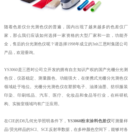
随着色差仪分光测色仪的普遍，国内出现了越来越多的色差仪厂
家，那么我们应该如何选择一家资格的大型厂家和一款，功能齐
全，售后的分光测色仪呢？请选择
1998
年成立的
3nh
三恩时集团公司
产品，欢迎垂询。
YS3060
是三恩时公司立开发的拥有自主知识产权的国产光栅分光测
色仪，仪器稳定、测量颜色、功能强大，在便携式光栅分光测色仪
领域处于地位。光栅分光测色仪在塑胶电子、油漆油墨、纺织服装
印染、印刷纸品、汽车、医疗、化妆品和食品等行业，在科研机
构、实验室领域均有广泛应用。
在
CIE
的
D8
几何光学照明条件下，
YS3060
粉末涂料色差仪
可测量样
品
/
荧光样品的
SCI
、
SCE
反射率数据，在多种颜色空间下，能够对各