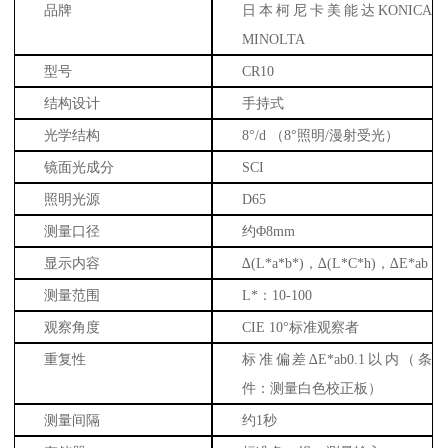
品牌
日本柯尼卡美能达KONICA
MINOLTA
型号
CR10
结构设计
手持式
光学结构
8°/d （8°照明/漫射受光）
镜面光成分
SCI
照明光源
D65
测量口径
约Φ8mm
显示内容
∆(L*a*b*)，∆(L*C*h)，∆E*ab
测量范围
L*：10-100
观察角度
CIE 10°标准观察者
重复性
标准偏差∆E*ab0.1以内（条
件：测量白色校正板）
测量间隔
约1秒