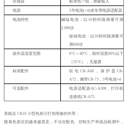
存储器
标准色一组，测量输入
电源
5号电池(×4)或专用电源适配器
电池特性
碱锰电池：以10秒间隔测量可测
2,000次
镍镉电池：以10秒间隔测量可
测600次
操作温湿度范围
0°C～40°C，相对湿度80%以下
（35°C），无凝露
标准配件
软包CR-A68，保护盖CR-
A72，腕带CR-73，5号电池×4
可选配件
电源适配器AC-A308，打印机
连接线CR-A75
美能达 CR10 小型色差计灯泡维修的作用：
随着色差仪的越来越普及，不论在配色、控制生产和成品检测中，