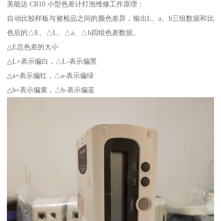
美能达 CR10 小型色差计灯泡维修工作原理：
自动比较样板与被检品之间的颜色差异，输出L、a、b三组数据和比
色后的△E、△L、△a、△b四组色差数据。
△E总色差的大小
△L+表示偏白，△L-表示偏黑
△a+表示偏红，△a-表示偏绿
△b+表示偏黄，△b-表示偏蓝