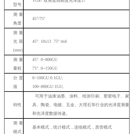
YG47
双角度高精度光泽度计
型号
测量
45
°
/75
°
角度
测量
光斑
45
°
: 10x13 75
°
:4x6
(mm)
测量
45
°
: 0~800GU
量程
75
°
: 0~150GU
分度
0~100GU:0.1GU;
值
100~800GU:1GU;
可用于油漆油墨、涂料、纸张印刷、塑胶电子、家
特性
具、陶瓷、电镀、五金、大理石等行业的光泽度测量
和光泽度数据传递。
测量
基本模式，统计模式，连续模式，质管模式
模式