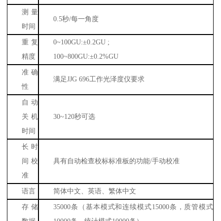
测量
0.5
秒
/
每一角度
时间
重复
0~100GU:
±
0.2GU ;
精度
100~800GU:
±
0.2%GU
准确
满足
JJG 696
工作光泽度仪要求
性
自动
关机
30~120
秒可选
时间
长时
间校
具有自动检查校标标准板的功能
/
手动校准
准
语言
简体中文、英语、繁体中文
存储
35000
条（基本模式和连续模式
15000
条，质管模式