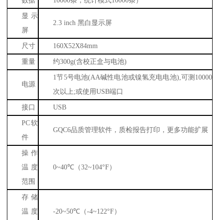
数据
10000
条，统计模式
10000
条）
显示
2.3 inch
黑白显示屏
屏
尺寸
160X52X84mm
重量
约
300g(
含校正盒与电池
)
1
节
5
号电池
(AA
碱性电池或镍氢充电电池
),
可测
10000
电源
次以上
;
或使用
USB
端口
接口
USB
PC
软
GQC6
品质管理软件，质检报告打印，更多功能扩展
件
操作
温度
0~40
℃（
32~104
°
F
）
范围
存储
温度
-20~50
℃（
-4~122
°
F
）