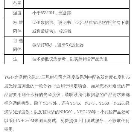
范围
湿度
小于
85%RH
，无凝露
标准
USB
数据线、说明书、
GQC
品质管理软件
(
官网下载
附件
或售后提供
)
、校准板
可选
微型打印机，蓝牙
5.0
适配器
附件
注
技术参数仅为参考，以实际销售产品为准
YG47
光泽度仪是
3nh
三恩时公司光泽度仪系列中配备双角度
45
度和
75
度光泽度测量的一款仪器；适用于特定场合。如果您不知道您的产
品需要用到什么样的光泽度仪，请联系我们根据您的产品需求来选
择合适的机型。除了
YG47
外，还有
YG45
、
YG75
，
YG60
，
YG268
经
济型光泽度仪；以及智能型的
NHG60
，
NHG268
等；小孔径产品还可
以采用
NHG60M
来测量测试。免费提供上门测试服务，不收取任何
费用。