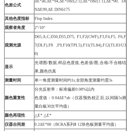
ΔE*ab,ΔE*94,ΔE*cmc(2:1),ΔE*cmc(1:1),ΔE*00, DI
色差公式
NΔE99,ΔE DIN6175
其他色度指标
Flop Index
观察者角度
2°/10°
D65,A,C,D50,D55,D75, F1,F2(CWF),F3,F4,F5, F6,F
观测光源
7(DLF),F8 ,F9,F10(TPL5),F11(TL84),F12(TL83/U3
0)
光谱图/数据,样品色度值,色差值/图,合格/不合格结
显示
果,颜色仿真
测量时间
单一角度测量时间约1s,全部角度测量约需3s
分光反射率：标准偏差0.08%以内
颜色重复性
色度值：0.04ΔE*ab（仪器预热校正后,以间隔5s测
量白板30次平均值）
颜色再现性
△E* △E*
仪器台间差
0.2ΔE*00（BCRA系列Ⅱ 12块色板测量平均值）