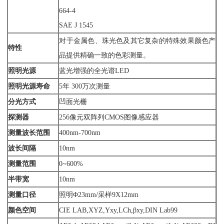
664-4
SAE J 1545
对于金属色、珠光色及其它复杂的特殊效果颜色产
特性
品提供精确一致的色彩测量。
照明光源
蓝光增强的全光谱LED
照明光源寿命
5年 300万次测量
分光方式
凹面光栅
探测器
256像元双阵列CMOS图像感应器
测量波长范围
400nm-700nm
波长间隔
10nm
测量范围
0~600%
半带宽
10nm
测量口径
照明Φ23mm/采样9X12mm
颜色空间
CIE LAB,XYZ,Yxy,LCh,βxy,DIN Lab99