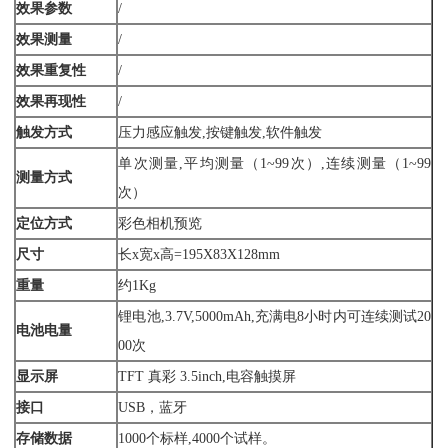
效果参数
/
效果测量
/
效果重复性
/
效果再现性
/
触发方式
压力感应触发,按键触发,软件触发
单次测量,平均测量（1~99次）,连续测量（1~99
测量方式
次）
定位方式
彩色相机预览
尺寸
长x宽x高=195X83X128mm
重量
约1Kg
锂电池,3.7V,5000mAh,充满电8小时内可连续测试20
电池电量
00次
显示屏
TFT 真彩 3.5inch,电容触摸屏
接口
USB，蓝牙
存储数据
1000个标样,4000个试样。