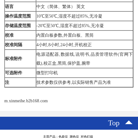
语言
中文（简体、繁体） 英文
操作温度范围
10℃至50℃,湿度不超过85%,无冷凝
存储温度范围
-20℃至50℃,湿度不超过85%,无冷凝
校准
内置白板参数,外置白板、黑筒
校准间隔
4小时,8小时,24小时,开机校正
电源适配器,数据线,说明书,品质管理软件(官网下
标准附件
载),校正盒,黑筒,保护盖,腕带
可选附件
微型打印机
注
技术参数仅供参考,以实际销售产品为准
m.xinmeihe.b2b168.com
Top
主营产品：色差仪 测色仪 对色灯箱