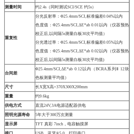
测量时间
约2.4s（同时测试SCI/SCE 约5s）
分光反射率：Φ25.4mm/SCI,标准偏差0.04%以内
色度值：Φ25.4mm/SCI,ΔE*ab 0.01以内（仪器预热
校正后,以间隔5s测量白板30次平均值）
重复性
分光透过率：Φ25.4mm/SCI,标准偏差0.05%以内
色度值：Φ25.4mm/SCI,ΔE*ab 0.02以内（仪器预热
校正后,以间隔5s测量白板30次平均值)
Φ25.4mm/SCI,ΔE*ab 0.12以内（BCRA系列Ⅱ 12块
台间差
色板测量平均值）
尺寸
长X宽X高=370X300X200mm
重量
约9.6kg
供电方式
直流24V,3A电源适配器供电
照明光源寿命
5年大于300万次测量
显示屏
TFT 真彩 7inch，电容触摸屏
接口
USB，蓝牙®5.0，打印串口