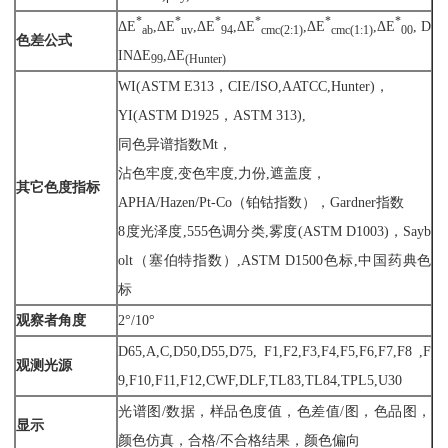
*
*
*
*
*
*
ΔE
,ΔE
,ΔE
,ΔE
,ΔE
,ΔE
, D
ab
uv
94
cmc(2:1)
cmc(1:1)
00
色差公式
INΔE
,ΔE
99
(Hunter)
WI(ASTM E313，CIE/ISO,AATCC,Hunter)，
YI(ASTM D1925，ASTM 313),
同色异谱指数Mt，
沾色牢度,变色牢度,力份,遮盖度，
其它色度指标
APHA/Hazen/Pt-Co（铂钴指数），Gardner指数
8度光泽度,555色调分类,雾度(ASTM D1003)，Sayb
olt（塞伯特指数）,ASTM D1500色标,中国药典色
标
观察者角度
2°/10°
D65,A,C,D50,D55,D75, F1,F2,F3,F4,F5,F6,F7,F8 ,F
观测光源
9,F10,F11,F12,CWF,DLF,TL83,TL84,TPL5,U30
光谱图/数据，样品色度值，色差值/图，色品图，
显示
颜色仿真，合格/不合格结果，颜色偏向