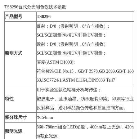
TS8296台式分光测色仪技术参数
产品型号
TS8296
反射：D/8（漫射照明，8°方向接收）;
SCI/SCE测量;包括UV/排除UV测量；
透射：D/0（漫射照明，0°方向接收）
照明方式
SCI/SCE测量;包括UV/排除UV测量；
雾度(ASTM D1003);
符合标准CIE No.15，GB/T 3978,GB 2893,GB/T 188
33,ISO7724/1,ASTM E1164,DIN5033 Teil7
用于实验室颜色精确分析与传递；
特性
塑胶电子、油漆油墨、纺织服装印染、印刷等行业
反射样品、透明样品颜色传递和质量控制方面。
积分球尺寸
Φ154mm
360~780nm组合LED光源，400nm截止光源，420n
照明光源
m截止光源