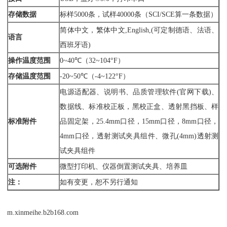
存储数据
标样5000条，试样40000条（SCI/SCE算一条数据）
简体中文，繁体中文,English,(可定制德语、法语、
语言
西班牙语)
操作温度范围
0~40℃（32~104°F）
存储温度范围
-20~50℃（-4~122°F）
电源适配器、说明书、品质管理软件(官网下载)、
数据线、标准校正板，黑校正盒、透射黑挡板、样
标准附件
品固定架，25.4mm口径，15mm口径，8mm口径，
4mm口径，透射测试夹具组件、微孔(4mm)透射测
试夹具组件
可选附件
微型打印机、仪器倒置测试夹具、培养皿
注：
如有变更，恕不另行通知
m.xinmeihe.b2b168.com