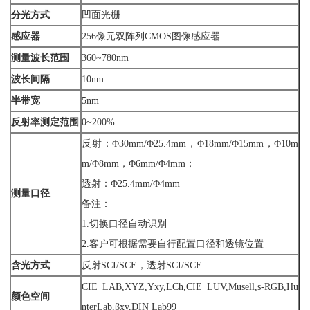
分光方式
凹面光栅
感应器
256像元双阵列CMOS图像感应器
测量波长范围
360~780nm
波长间隔
10nm
半带宽
5nm
反射率测定范围
0~200%
反射：Φ30mm/Φ25.4mm，Φ18mm/Φ15mm，Φ10m
m/Φ8mm，Φ6mm/Φ4mm；
透射：Φ25.4mm/Φ4mm
测量口径
备注：
1.切换口径自动识别
2.客户可根据需要自行配置口径和透镜位置
含光方式
反射SCI/SCE，透射SCI/SCE
CIE LAB,XYZ,Yxy,LCh,CIE LUV,Musell,s-RGB,Hu
颜色空间
nterLab,βxy,DIN Lab99