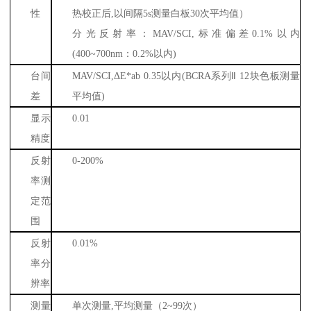
性
热校正后
,
以间隔
5s
测量白板
30
次平均值）
分光反射率：
MAV/SCI,
标准偏差
0.1%
以内
(400~700nm
：
0.2%
以内
)
台间
MAV/SCI,
Δ
E*ab 0.35
以内
(BCRA
系列Ⅱ
12
块色板测量
差
平均值
)
显示
0.01
精度
反射
0-200%
率测
定范
围
反射
0.01%
率分
辨率
测量
单次测量
,
平均测量（
2~99
次）