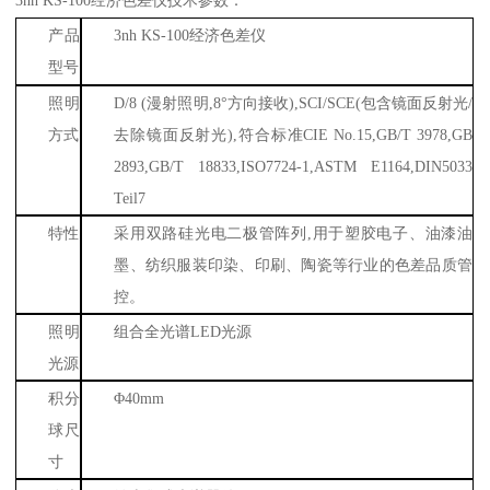
3nh KS-100
经济色差仪技术参数：
产品
3nh KS-100
经济色差仪
型号
照明
D/8 (
漫射照明
,8
°方向接收
),SCI/SCE(
包含镜面反射光
/
方式
去除镜面反射光
),
符合标准
CIE No.15,GB/T 3978,GB
2893,GB/T 18833,ISO7724-1,ASTM E1164,DIN5033
Teil7
特性
采用双路硅光电二极管阵列
,
用于塑胶电子、油漆油
墨、纺织服装印染、印刷、陶瓷等行业的色差品质管
控。
照明
组合全光谱
LED
光源
光源
积分
Φ
40mm
球尺
寸