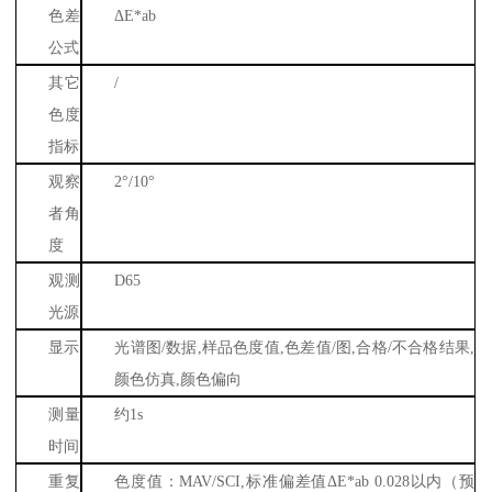
色差
Δ
E*ab
公式
其它
/
色度
指标
观察
2
°
/10
°
者角
度
观测
D65
光源
显示
光谱图
/
数据
,
样品色度值
,
色差值
/
图
,
合格
/
不合格结果
,
颜色仿真
,
颜色偏向
测量
约
1s
时间
重复
色度值：
MAV/SCI,
标准偏差值Δ
E*ab 0.028
以内（预