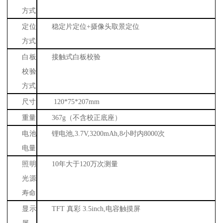
方式
定位
稳定片定位
+
摄像头取景定位
方式
白板
接触式白板校验
校验
方式
尺寸
120*75*207mm
重量
367g
（不含校正底座）
电池
锂电池
,3.7V,3200mAh,8
小时内
8000
次
电量
照明
10
年大于
120
万次测量
光源
寿命
显示
TFT
真彩
3.5inch,
电容触摸屏