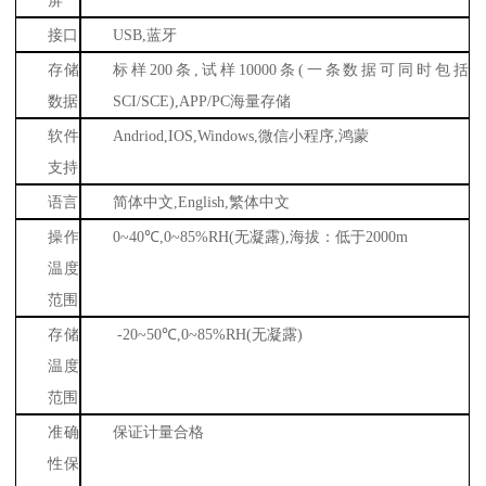
屏
接口
USB,
蓝牙
存储
标样
200
条
,
试样
10000
条
(
一条数据可同时包括
数据
SCI/SCE),APP/PC
海量存储
软件
Andriod,IOS,Windows,
微信小程序
,
鸿蒙
支持
语言
简体中文
,English,
繁体中文
操作
0~40
℃
,0~85%RH(
无凝露
),
海拔：低于
2000m
温度
范围
存储
-20~50
℃
,0~85%RH(
无凝露
)
温度
范围
准确
保证计量合格
性保