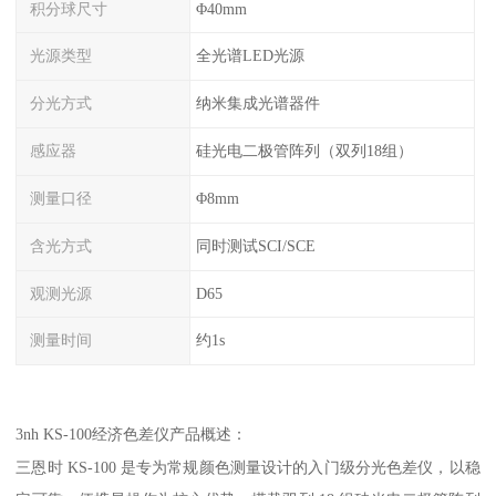
积分球尺寸
Φ40mm
光源类型
全光谱LED光源
分光方式
纳米集成光谱器件
感应器
硅光电二极管阵列（双列18组）
测量口径
Φ8mm
含光方式
同时测试SCI/SCE
观测光源
D65
测量时间
约1s
3nh KS-100
经济色差仪产品概述：
三恩时
KS-100
是专为常规颜色测量设计的入门级分光色差仪，以稳