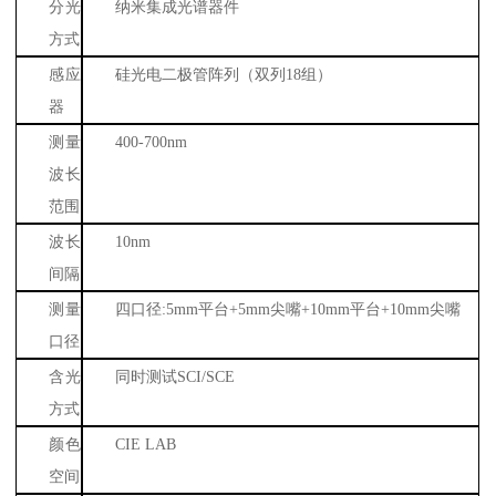
分光
纳米集成光谱器件
方式
感应
硅光电二极管阵列（双列
18
组）
器
测量
400-700nm
波长
范围
波长
10nm
间隔
测量
四口径
:5mm
平台
+5mm
尖嘴
+10mm
平台
+10mm
尖嘴
口径
含光
同时测试
SCI/SCE
方式
颜色
CIE LAB
空间