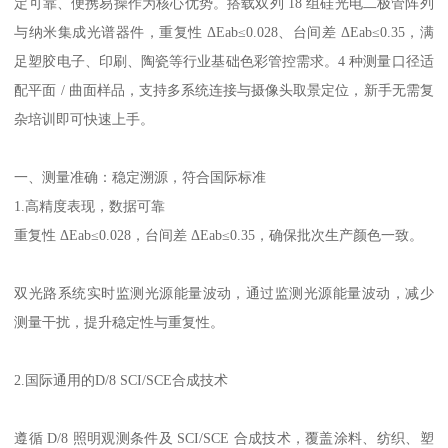
定可靠、便携易操作为核心优势。搭载双列
18
组硅光电二极管阵列
与纳米集成光谱器件，重复性 Δ
Eab
≤
0.028
、台间差 Δ
Eab
≤
0.35
，满
足塑胶电子、印刷、陶瓷等行业基础色彩管控需求。
4
种测量口径适
配平面
/
曲面样品，支持多系统连接与摄像头取景定位，新手无需复
杂培训即可快速上手。
一、测量
准确
：稳定溯源，符合国际标准
1.
高精度表现，数据可靠
重复性
Δ
Eab
≤
0.028
，台间差 Δ
Eab
≤
0.35
，确保批次生产颜色一致。
双光路系统实时监测光源能量波动，通过监测光源能量波动，减少
测量干扰，提升稳定性与重复性。
2.
国际通用的
D/8 SCI/SCE
合成技术
遵循
D/8
照明观测条件及
SCI/SCE
合成技术，覆盖涂料、纺织、塑