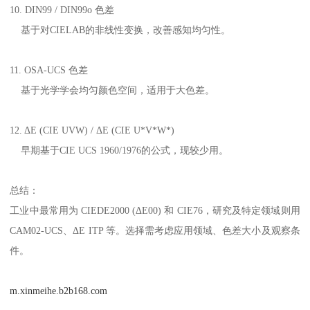
10. DIN99 / DIN99o
色差
基于对
CIELAB
的非线性变换，改善感知均匀性。
11. OSA-UCS
色差
基于光学学会均匀颜色空间，适用于大色差。
12.
Δ
E (CIE UVW) /
Δ
E (CIE U*V*W*)
早期基于
CIE UCS 1960/1976
的公式，现较少用。
总结：
工业中最常用为
CIEDE2000 (
Δ
E00)
和
CIE76
，研究及特定领域则用
CAM02-UCS
、Δ
E ITP
等。选择需考虑应用领域、色差大小及观察条
件。
m.xinmeihe.b2b168.com