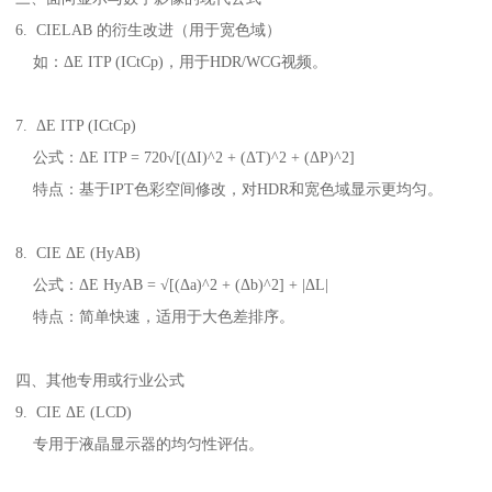
6. CIELAB
的衍生改进（用于宽色域）
如：
Δ
E ITP (ICtCp)
，用于
HDR/WCG
视频。
7.
Δ
E ITP (ICtCp)
公式：
Δ
E ITP = 720
√
[(
Δ
I)^2 + (
Δ
T)^2 + (
Δ
P)^2]
特点：基于
IPT
色彩空间修改，对
HDR
和宽色域显示更均匀。
8. CIE
Δ
E (HyAB)
公式：
Δ
E HyAB =
√
[(
Δ
a)^2 + (
Δ
b)^2] + |
Δ
L|
特点：简单快速，适用于大色差排序。
四、其他专用或行业公式
9. CIE
Δ
E (LCD)
专用于液晶显示器的均匀性评估。