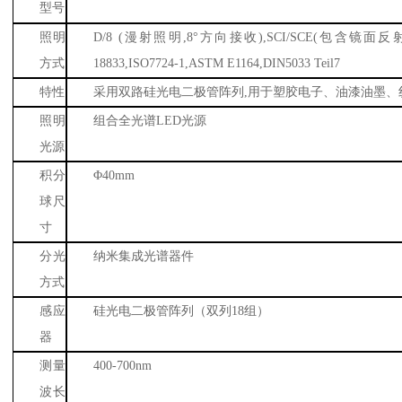
型号
照明
D/8 (
漫射照明
,8
°方向接收
),SCI/SCE(
包含镜面反
方式
18833,ISO7724-1,ASTM E1164,DIN5033 Teil7
特性
采用双路硅光电二极管阵列
,
用于塑胶电子、油漆油墨、
照明
组合全光谱
LED
光源
光源
积分
Φ
40mm
球尺
寸
分光
纳米集成光谱器件
方式
感应
硅光电二极管阵列（双列
18
组）
器
测量
400-700nm
波长