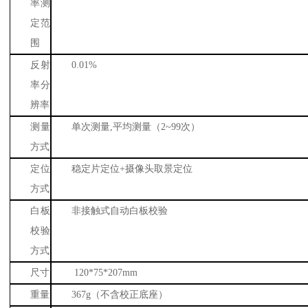
率测
定范
围
反射
0.01%
率分
辨率
测量
单次测量
,
平均测量（
2~99
次）
方式
定位
稳定片定位
+
摄像头取景定位
方式
白板
非接触式自动白板校验
校验
方式
尺寸
120*75*207mm
重量
367g
（不含校正底座）