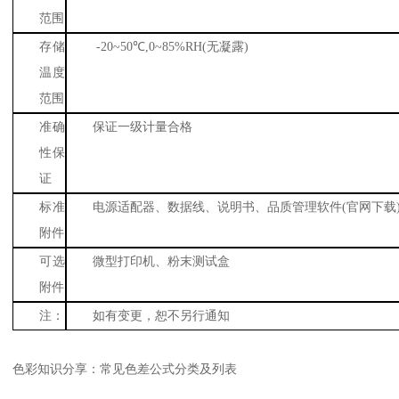
范围
存储
-20~50
℃
,0~85%RH(
无凝露
)
温度
范围
准确
保证一级计量合格
性保
证
标准
电源适配器、数据线、说明书、品质管理软件
(
官网下载
附件
可选
微型打印机、粉末测试盒
附件
注：
如有变更，恕不另行通知
色彩知识分享：
常见色差公式分类及列表