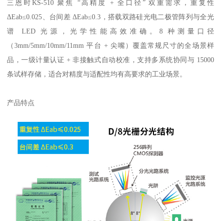
三恩时
KS-510
聚焦 “高精度
+
全口径” 双重需求，重复性
Δ
Eab
≤
0.025
、台间差 Δ
Eab
≤
0.3
，搭载双路硅光电二极管阵列与全光
谱
LED
光源，光学性能高效准确。
8
种测量口径
（
3mm/5mm/10mm/11mm
平台
+
尖嘴）覆盖常规尺寸的全场景样
品，一级计量认证
+
非接触式自动校准，支持多系统协同与
15000
条试样存储，适合对精度与适配性均有高要求的工业场景。
产品特点