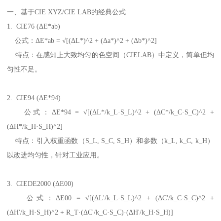
一、基于
CIE XYZ/CIE LAB
的经典公式
1. CIE76 (
Δ
E*ab)
公式：
Δ
E*ab =
√
[(
Δ
L*)^2 + (
Δ
a*)^2 + (
Δ
b*)^2]
特点：在感知上大致均匀的色空间（
CIELAB
）中定义，简单但均
匀性不足。
2. CIE94 (
Δ
E*94)
公式：
Δ
E*94 =
√
[(
Δ
L*/k_L
·
S_L)^2 + (
Δ
C*/k_C
·
S_C)^2 +
(
Δ
H*/k_H
·
S_H)^2]
特点：引入权重函数（
S_L, S_C, S_H
）和参数（
k_L, k_C, k_H
）
以改进均匀性，针对工业应用。
3. CIEDE2000 (
Δ
E00)
公式：
Δ
E00 =
√
[(
Δ
L'/k_L
·
S_L)^2 + (
Δ
C'/k_C
·
S_C)^2 +
(
Δ
H'/k_H
·
S_H)^2 + R_T
·
(
Δ
C'/k_C
·
S_C)
·
(
Δ
H'/k_H
·
S_H)]