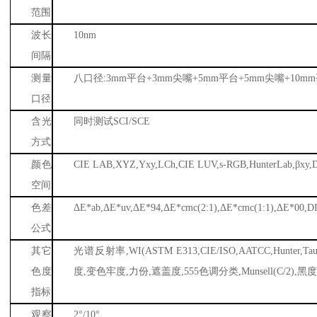
范围
波长
10nm
间隔
测量
八口径
:3mm
平台
+3mm
尖嘴
+5mm
平台
+5mm
尖嘴
+10mm
口径
含光
同时测试
SCI/SCE
方式
颜色
CIE LAB,XYZ,Yxy,LCh,CIE LUV,s-RGB,HunterLab,
β
xy,
空间
色差
Δ
E*ab,
Δ
E*uv,
Δ
E*94,
Δ
E*cmc(2:1),
Δ
E*cmc(1:1),
Δ
E*00,D
公式
其它
光谱反射率
,WI(ASTM E313,CIE/ISO,AATCC,Hunter,Tau
色度
度
,
变色牢度
,
力份
,
遮盖度
,555
色调分类
,Munsell(C/2),
黑
指标
观察
2
°
/10
°