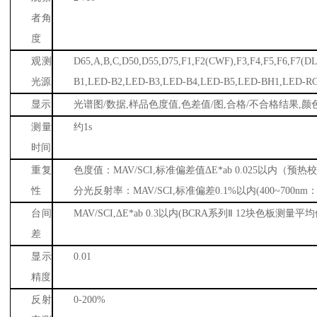
者角
度
观测
D65,A,B,C,D50,D55,D75,F1,F2(CWF),F3,F4,F5,F6,F7(DL
光源
B1,LED-B2,LED-B3,LED-B4,LED-B5,LED-BH1,LED-R
显示
光谱图
/
数据
,
样品色度值
,
色差值
/
图
,
合格
/
不合格结果
,
颜
测量
约
1s
时间
重复
色度值：
MAV/SCI,
标准偏差值Δ
E*ab 0.025
以内（预热
性
分光反射率：
MAV/SCI,
标准偏差
0.1%
以内
(400~700nm
台间
MAV/SCI,
Δ
E*ab 0.3
以内
(BCRA
系列Ⅱ
12
块色板测量平均
差
显示
0.01
精度
反射
0-200%