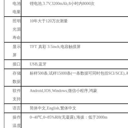
电池
锂电池
,3.7V,3200mAh,8
小时内
8000
次
电量
照明
10
年大于
120
万次测量
光源
寿命
显示
TFT
真彩
3.5inch,
电容触摸屏
屏
接口
USB,
蓝牙
存储
标样
500
条
,
试样
15000
条
(
一条数据可同时包括
SCI/SCE),
数据
软件
Android,IOS,Windows,
微信小程序
,
鸿蒙
支持
语言
简体中文
,English,
繁体中文
操作
0~40
℃
,0~85%RH(
无凝露
),
海拔：低于
2000m
温度