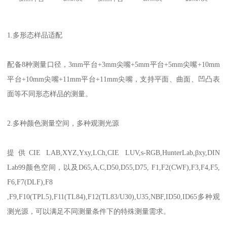
1.
多形态样品适配
配备
8
种测量口径，
3mm
平台
+3mm
尖嘴
+5mm
平台
+5mm
尖嘴
+10mm
平台
+10mm
尖嘴
+11mm
平台
+11mm
尖嘴，支持平面、曲面、凹凸表
面等不同形态样品的测量。
2.
多种颜色测量空间，多种观测光源
提供
CIE LAB,XYZ,Yxy,LCh,CIE LUV,s-RGB,HunterLab,
β
xy,DIN
Lab99
颜色空间，以及
D65,A,C,D50,D55,D75, F1,F2(CWF),F3,F4,F5,
F6,F7(DLF),F8
,F9,F10(TPL5),F11(TL84),F12(TL83/U30),U35,NBF,ID50,ID65
多种观
测光源，可以满足不同测量条件下的特殊测量需求。