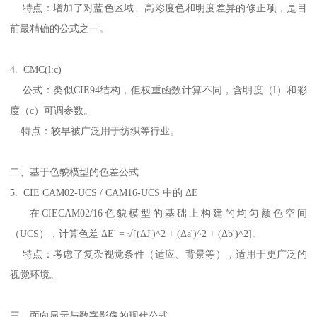
特点：增加了对蓝色区域、高彩度色和明度差异的修正项，是目
前最精确的公式之一。
4. CMC(l:c)
公式：类似
CIE94
结构，但权重函数计算不同，含明度（
l
）和彩
度（
c
）可调参数。
特点：较早被广泛用于纺织等行业。
二、基于色貌模型的色差公式
5. CIE CAM02-UCS / CAM16-UCS
中的 Δ
E
在
CIECAM02/16
色貌模型的基础上构建的均匀颜色空间
（
UCS
），计算色差 Δ
E' =
√
[(
Δ
J')^2 + (
Δ
a')^2 + (
Δ
b')^2]
。
特点：考虑了复杂视觉条件（适应、背景等），适用于更广泛的
视觉环境。
三、面向显示与数字影像的现代公式