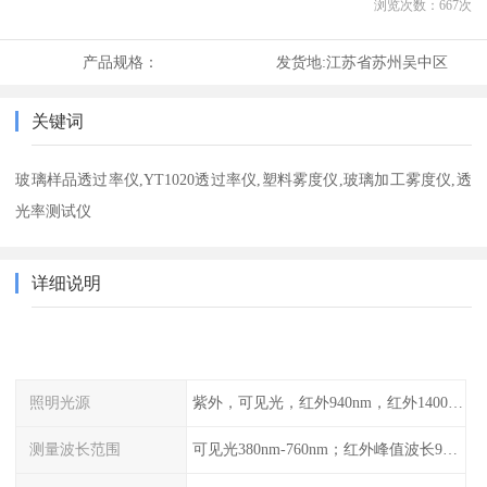
浏览次数：
667
次
产品规格：
发货地:
江苏省苏州吴中区
关键词
玻璃样品透过率仪,YT1020透过率仪,塑料雾度仪,玻璃加工雾度仪,透
光率测试仪
详细说明
照明光源
紫外，可见光，红外940nm，红外1400nm，红外全波段，SHGC和TSER
测量波长范围
可见光380nm-760nm；红外峰值波长940nm、1400nm、红外全波段