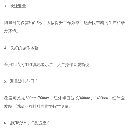
3
、快速测量
测量时间仅需约
0.5
秒，大幅提升工作效率，适合快节奏的生产和研
发环境。
4
、良好的操作体验
采用
3.5
英寸
TFT
真彩显示屏，大屏操作直观简便。
5
、测量波长范围广
覆盖可见光
380nm-760nm
，红外峰值波长
940nm
、
1400nm
、红外全
波段，适应不同材料的光学特性测量。
6
、超薄设计，样品适应广