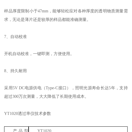
样品厚度限制小于
47mm
，能够轻松应对各种厚度的透明物质测量需
求，无论是薄片还是较厚的样品都能准确测量。
7
、自动校准
开机自动校准，一键即测，方便使用。
8
、持久耐用
采用
5V DC
电源供电（
Type-C
接口），照明光源寿命长达
5
年，支持
超过
300
万次测量，大大降低了长期使用成本。
YT1020
透过率仪
技术参数
产品型
YT1020