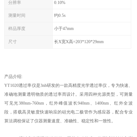
分辨率
0.10%
测量时间
约0.5s
样品厚度
小于47mm
尺寸
长X宽X高=203*120*29mm
产品介绍
:
YT1020
透过率仪
是
3nh
研发的一款高精度光学透过率仪，专为快速、
准确地测量透明物质的透过率而设计。采用四种光源类型，可测量
可见光
380nm-760nm
，红外峰值波长
940nm
、
1400nm
、红外全波
段，搭载高灵敏度快速响应的硅光电二极管作为感应器，配合专业
算法调校保证了仪器测量速度、准确性、稳定性和一致性。