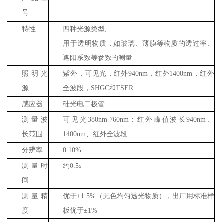
号
特性
四种光源类型
,
用于透明物质，如玻璃、薄膜等物质的透过率、
遮阳系数等参数的测量
照明光
紫外，可见光，红外
940nm
，红外
1400nm
，红外
源
全波段，
SHGC
和
TSER
感应器
硅光电二极管
测量波
可见光
380nm-760nm
；红外峰值波长
940nm
、
长范围
1400nm
、红外全波段
分辨率
0.10%
测量时
约
0.5s
间
测量精
优于
±
1.5%
（无色均匀透光物质），出厂用标准样
度
板优于±
1%