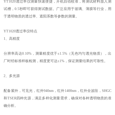
YT1020
透过率仪
测量快速便捷，开机自动校准，将测试材料放入测
试槽，
0.5
秒即可获得测试数据。广泛应用于玻璃、薄膜等行业，用
于透明物质的透过率、遮阳系数等参数的测量。
YT1020
透过率仪
特点
1
、高精度
分辨率高达
0.10%
，测量精度优于±
1.5%
（无色均匀透光物质），出
厂时经标准样板检测，精度更可达±
1%
，保证测量结果的可靠性。
2
、多光源
配备紫外，可见光，红外
940nm
，红外
1400nm
，红外全波段，
SHGC
和
TSER
四种光源，满足多样化测量需求，确保对各种透明物质的准
确分析。