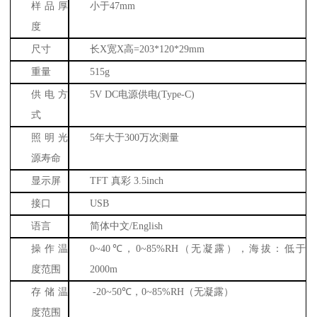
样品厚
小于
47mm
度
尺寸
长
X
宽
X
高
=203*120*29mm
重量
515g
供电方
5V DC
电源供电
(Type-C)
式
照明光
5
年大于
300
万次测量
源寿命
显示屏
TFT
真彩
3.5inch
接口
USB
语言
简体中文
/English
操作温
0~40
℃，
0~85%RH
（无凝露），海拔：低于
度范围
2000m
存储温
-20~50
℃，
0~85%RH
（无凝露）
度范围