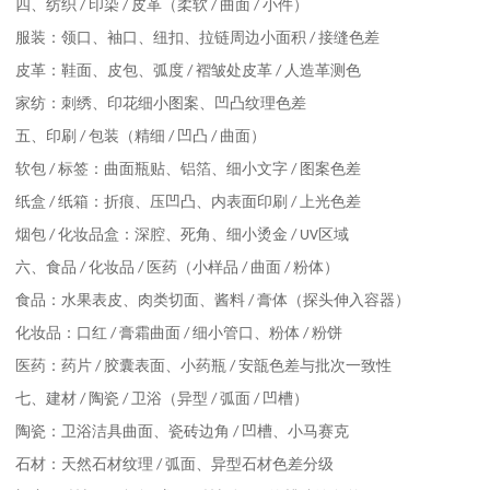
四、纺织
/
印染
/
皮革（柔软
/
曲面
/
小件）
服装：领口、袖口、纽扣、拉链周边小面积
/
接缝色差
皮革：鞋面、皮包、弧度
/
褶皱处皮革
/
人造革测色
家纺：刺绣、印花细小图案、凹凸纹理色差
五、印刷
/
包装（精细
/
凹凸
/
曲面）
软包
/
标签：曲面瓶贴、铝箔、细小文字
/
图案色差
纸盒
/
纸箱：折痕、压凹凸、内表面印刷
/
上光色差
烟包
/
化妆品盒：深腔、死角、细小烫金
/ UV
区域
六、食品
/
化妆品
/
医药（小样品
/
曲面
/
粉体）
食品：水果表皮、肉类切面、酱料
/
膏体（探头伸入容器）
化妆品：口红
/
膏霜曲面
/
细小管口、粉体
/
粉饼
医药：药片
/
胶囊表面、小药瓶
/
安瓿色差与批次一致性
七、建材
/
陶瓷
/
卫浴（异型
/
弧面
/
凹槽）
陶瓷：卫浴洁具曲面、瓷砖边角
/
凹槽、小马赛克
石材：天然石材纹理
/
弧面、异型石材色差分级