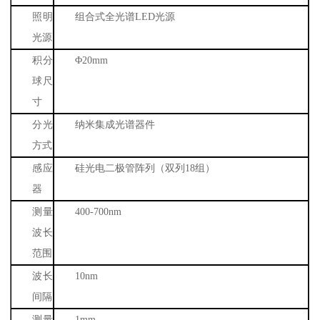
照明
组合式全光谱
LED
光源
光源
积分
Φ
20mm
球尺
寸
分光
纳米集成光谱器件
方式
感应
硅光电二极管阵列（双列
18
组）
器
测量
400-700nm
波长
范围
波长
10nm
间隔
测量
1mm