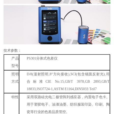
技术参数：
产品
PS301
分体式色差仪
型号
照明
D/8(
漫射照明
,8
°方向接收
),SCI(
包含镜面反射光
),
符
方式
合标准
CIE No.15,GB/T 3978,GB 2893,GB/T
18833,ISO7724-1,ASTM E1164,DIN5033 Teil7
特性
采用双路硅光电二极管阵列感应器，内置电子色卡。
用于塑胶电子、油漆油墨、纺织服装印染、印刷、陶
瓷等行业的色差品质管控。