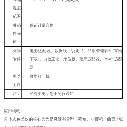
温度
范围
准确
保证计量合格
性保
证
标准
电源适配器、数据线、说明书、品质管理软件
(
官网
附件
下载
)
、白校正盒、定位板、蓝牙适配器、
RS485
适配
器
可选
微型打印机
附件
注：
如有变更，恕不另行通知
应用领域：
分体式色差仪的核心优势是灵活测异型、死角、小面积、曲面
/
弧