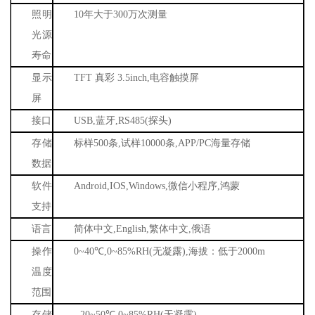
照明
10
年大于
300
万次测量
光源
寿命
显示
TFT
真彩
3.5inch,
电容触摸屏
屏
接口
USB,
蓝牙
,RS485(
探头
)
存储
标样
500
条
,
试样
10000
条
,APP/PC
海量存储
数据
软件
Android,IOS,Windows,
微信小程序
,
鸿蒙
支持
语言
简体中文
,English,
繁体中文
,
俄语
操作
0~40
℃
,0~85%RH(
无凝露
),
海拔：低于
2000m
温度
范围
存储
-20~50
℃
,0~85%RH(
无凝露
)