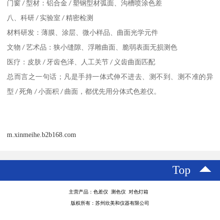
门窗
/
型材：铝合金
/
塑钢型材弧面、沟槽喷涂色差
八、科研
/
实验室
/
精密检测
材料研发：薄膜、涂层、微小样品、曲面光学元件
文物
/
艺术品：狭小缝隙、浮雕曲面、脆弱表面无损测色
医疗：皮肤
/
牙齿色泽、人工关节
/
义齿曲面匹配
总而言之
；
一句话
凡是手持一体式伸不进去、测不到、测不准的异
型
/
死角
/
小面积
/
曲面，都优先用分体式色差仪。
m.xinmeihe.b2b168.com
Top
主营产品：色差仪 测色仪 对色灯箱
版权所有：苏州欣美和仪器有限公司