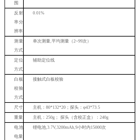
围
反射
0.01%
率分
辨率
测量
单次测量
,
平均测量（
2~99
次）
方式
定位
辅助定位线
方式
白板
接触式白板校验
校验
方式
尺寸
主机：
80*132*20
；探头：φ
43*73.5
重量
主机：
250g
； 探头（含校正盒）：
240g
电池
锂电池
,3.7V,3200mAh,9
小时内
15000
次
电量