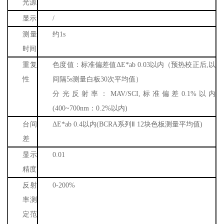
光源
显示
/
测量
约
1s
时间
重复
色度值：标准偏差值
Δ
E*ab 0.03
以内（预热校正后
,
以
性
间隔
5s
测量白板
30
次平均值）
分光反射率：
MAV/SCI,
标准偏差
0.1%
以内
(400~700nm
：
0.2%
以内
)
台间
Δ
E*ab 0.4
以内
(BCRA
系列Ⅱ
12
块色板测量平均值
)
差
显示
0.01
精度
反射
0-200%
率测
定范