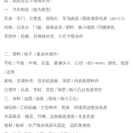
面，因此在以下领域常用：
较为
一、汽车制造（
典型）
车身：车门、引擎盖、保险杠、车顶曲面
/
圆弧漆面色差（
ΔE≤1.5
）
内饰：仪表台、门板、座椅皮革
/
塑料、狭小缝隙
/
凹槽测色
零部件：轮毂、后视镜外壳、小尺寸喷涂件
二、塑料
/
电子（复杂外观件）
、
手机
/
平板：中框、后盖、摄像头小
口径（
Φ2–4mm
）测色、弧面
/
边角
家电：空调外壳、洗衣机面板、深腔
/
内表面塑料件
注塑件：玩具、管材、异型
/
薄壁
/
细小凸台色差管控
三、涂料
/
油墨
/
涂装（现场
+
狭小工位）
钢结构
/
工程机械：大型构件、死角、焊缝周边喷涂色差
木器家具：雕花、凹槽、边角曲面漆面
/
木皮色差
卷材
/
板材：生产线在线探头固定、远距离测色