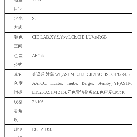
口径
含光
SCI
方式
颜色
CIE LAB,XYZ,Yxy,LCh,CIE LUV,s-RGB
空间
色差
Δ
E*ab
公式
其它
光谱反射率
,WI(ASTM E313, CIE/ISO, ISO2470/R457,
色度
AATCC, Hunter, Taube, Berger, Stensby),YI(ASTM
指标
D1925,ASTM 313),
同色异谱指数
MI,
色密度
CMYK
观察
2
°
/10
°
者角
度
观测
D65,A,D50