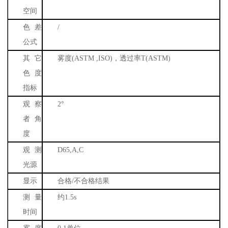
空间
色差
/
公式
其它
雾度
(ASTM ,ISO)
，透过率
T(ASTM)
色度
指标
观察
2
°
者角
度
观测
D65,A,C
光源
显示
合格
/
不合格结果
测量
约
1.5s
时间