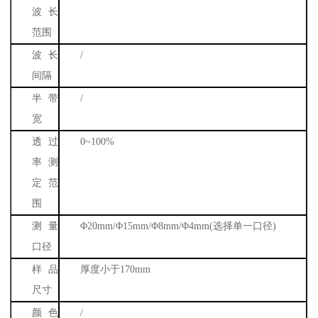
波长
范围
波长
/
间隔
半带
/
宽
透过
0~100%
率测
定范
围
测量
Φ
20mm/
Φ
15mm/
Φ
8mm/
Φ
4mm(
选择单一口径
)
口径
样品
厚度小于
170mm
尺寸
颜色
/