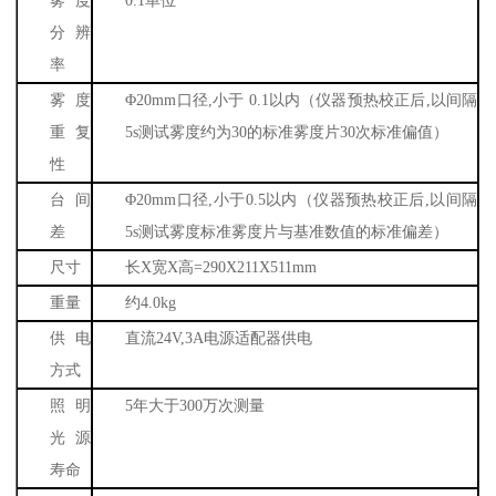
雾度
0.1
单位
分辨
率
雾度
Φ
20mm
口径
,
小于
0.1
以内（仪器预热校正后
,
以间隔
重复
5s
测试雾度约为
30
的标准雾度片
30
次标准偏值）
性
台间
Φ
20mm
口径
,
小于
0.5
以内（仪器预热校正后
,
以间隔
差
5s
测试雾度标准雾度片与基准数值的标准偏差）
尺寸
长
X
宽
X
高
=290X211X511mm
重量
约
4.0kg
供电
直流
24V,3A
电源适配器供电
方式
照明
5
年大于
300
万次测量
光源
寿命