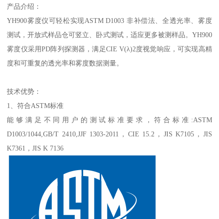
产品介绍
：
YH900
雾度仪
可轻松实现
ASTM D1003
非补偿法、全透光率、雾度
测试，开放式样品仓可竖立、卧式测试，适应更多被测样品。
YH900
雾度仪
采用
PD
阵列探测器，满足
CIE V(
λ
)2
度视觉响应，可实现高精
度和可重复的透光率和雾度数据测量。
技术优势
：
1
、符合
ASTM
标准
能够满足不同用户的测试标准要求，符合标准
:ASTM
D1003/1044,GB/T 2410,JJF 1303-2011
，
CIE 15.2
，
JIS K7105
，
JIS
K7361
，
JIS K 7136