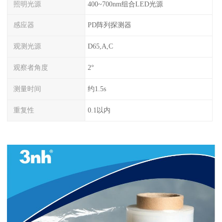
照明光源
400~700nm组合LED光源
感应器
PD阵列探测器
观测光源
D65,A,C
观察者角度
2°
测量时间
约1.5s
重复性
0.1以内