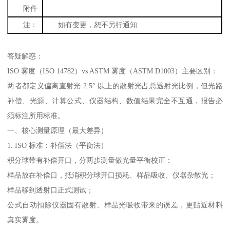
附件
注：
如有变更，恕不另行通知
答疑解惑：
ISO
雾度（
ISO 14782
）
vs ASTM
雾度（
ASTM D1003
）
主要
区别
：
两者都定义偏离直射光
2.5
° 以上的散射光占总透射光比例，但光路
补偿、光源、计算公式、仪器结构、数值结果完全不互通，报告必
须标注所用标准。
一、核心测量原理（最大差异）
1. ISO
标准：补偿法（平衡法）
积分球带有补偿开口，分两步测量做光量平衡校正：
样品放在补偿口，抵消积分球开口损耗、样品吸收、仪器杂散光；
样品移到透射口正式测试；
公式自动扣除仪器固有散射、样品光吸收带来的误差，更贴近材料
真实雾度。