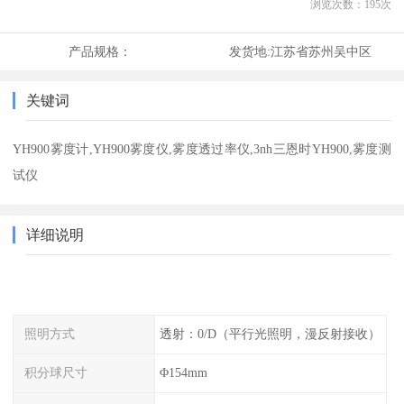
浏览次数：
195
次
产品规格：
发货地:
江苏省苏州吴中区
关键词
YH900雾度计,YH900雾度仪,雾度透过率仪,3nh三恩时YH900,雾度测
试仪
详细说明
照明方式
透射：0/D（平行光照明，漫反射接收）
积分球尺寸
Φ154mm