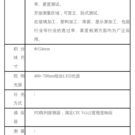
率、雾度测试。
开放测量区域，可竖立、卧式测试。
在玻璃加工、塑料加工、薄膜、显示屏加工、包装
行业等行业的透过率、雾度检测方面均为广泛应
用。
积分
Φ
154mm
球尺
寸
照明
400~700nm
组合
LED
光源
光源
分光
/
方式
感应
PD
阵列探测器，满足
CIE V(
λ
)2
度视觉响应
器
测量
/