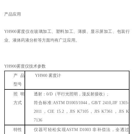
产品
应用
YH900
雾度仪
在玻璃加工、塑料加工、薄膜、显示屏加工、包装行
业、液体药液分析等方面均有广泛应用。
YH900
雾度仪
技术参数
产品
YH900
雾度计
型号
照明
透射：
0/D
（平行光照明，漫反射接收）
;
方式
符合标准
:ASTM D1003/1044
，
GB/T 2410,JJF 1303-
2011
，
CIE 15.2
，
JIS K7105
，
JIS K7361
，
JIS K
7136
特性
仪器可轻松实现
ASTM D1003
非补偿法，全透过