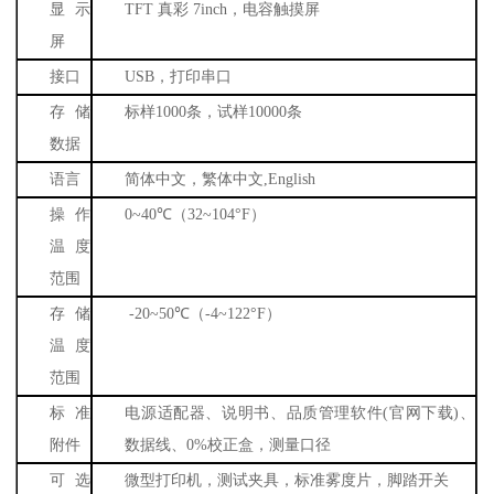
显示
TFT
真彩
7inch
，电容触摸屏
屏
接口
USB
，打印串口
存储
标样
1000
条，试样
10000
条
数据
语言
简体中文，繁体中文
,English
操作
0~40
℃（
32~104
°
F
）
温度
范围
存储
-20~50
℃（
-4~122
°
F
）
温度
范围
标准
电源适配器、说明书、品质管理软件
(
官网下载
)
、
附件
数据线、
0%
校正盒，测量口径
可选
微型打印机，测试夹具，标准雾度片，脚踏开关