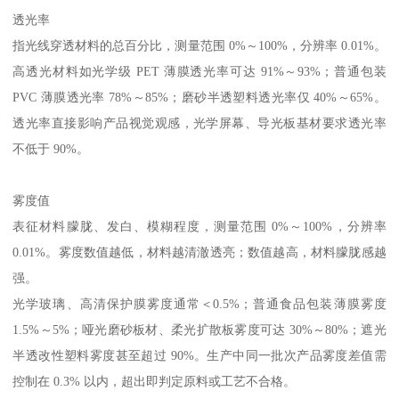
透光率
指光线穿透材料的总百分比，测量范围
0%
～
100%
，分辨率
0.01%
。
高透光材料如光学级
PET
薄膜透光率可达
91%
～
93%
；普通包装
PVC
薄膜透光率
78%
～
85%
；磨砂半透塑料透光率仅
40%
～
65%
。
透光率直接影响产品视觉观感，光学屏幕、导光板基材要求透光率
不低于
90%
。
雾度值
表征材料朦胧、发白、模糊程度，测量范围
0%
～
100%
，分辨率
0.01%
。雾度数值越低，材料越清澈透亮；数值越高，材料朦胧感越
强。
光学玻璃、高清保护膜雾度通常＜
0.5%
；普通食品包装薄膜雾度
1.5%
～
5%
；哑光磨砂板材、柔光扩散板雾度可达
30%
～
80%
；遮光
半透改性塑料雾度甚至超过
90%
。生产中同一批次产品雾度差值需
控制在
0.3%
以内，超出即判定原料或工艺不合格
。