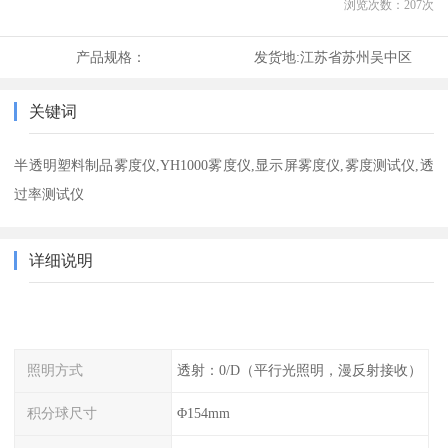
浏览次数：
207
次
产品规格：
发货地:
江苏省苏州吴中区
关键词
半透明塑料制品雾度仪,YH1000雾度仪,显示屏雾度仪,雾度测试仪,透
过率测试仪
详细说明
照明方式
透射：0/D（平行光照明，漫反射接收）
积分球尺寸
Φ154mm