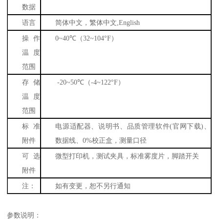
数据
语言
简体中文，繁体中文
,English
操作
0~40
℃（
32~104
°
F
）
温度
范围
存储
-20~50
℃（
-4~122
°
F
）
温度
范围
标准
电源适配器、说明书、品质管理软件
(
官网下载
)
、
附件
数据线、
0%
校正盒，测量口径
可选
微型打印机，测试夹具，标准雾度片，脚踏开关
附件
注：
如有变更，恕不另行通知
参数说明：