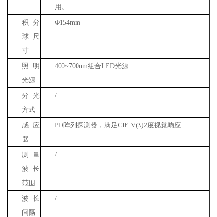
用。
积分
Φ
154mm
球尺
寸
照明
400~700nm
组合
LED
光源
光源
分光
/
方式
感应
PD
阵列探测器，满足
CIE V(
λ
)2
度视觉响应
器
测量
/
波长
范围
波长
/
间隔