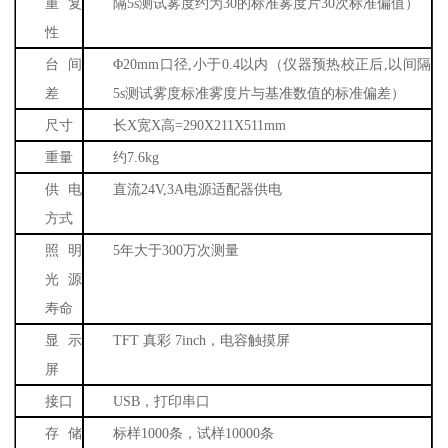
重复
隔
5s
测试雾度约为
30
的标准雾度片
30
次标准偏值）
性
台间
Φ
20mm
口径
,
小于
0.4
以内（仪器预热校正后
,
以间隔
差
5s
测试雾度标准雾度片与基准数值的标准偏差）
尺寸
长
X
宽
X
高
=290X211X511mm
重量
约
7.6kg
供电
直流
24V,3A
电源适配器供电
方式
照明
5
年大于
300
万次测量
光源
寿命
显示
TFT
真彩
7inch
，电容触摸屏
屏
接口
USB
，打印串口
存储
标样
1000
条，试样
10000
条