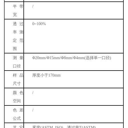
半带
/
宽
透过
0~100%
率测
定范
围
测量
Φ
20mm/
Φ
15mm/
Φ
8mm/
Φ
4mm(
选择单一口径
)
口径
样品
厚度小于
170mm
尺寸
颜色
/
空间
色差
/
公式
其它
雾度
(ASTM ,ISO)
，透过率
T(ASTM)