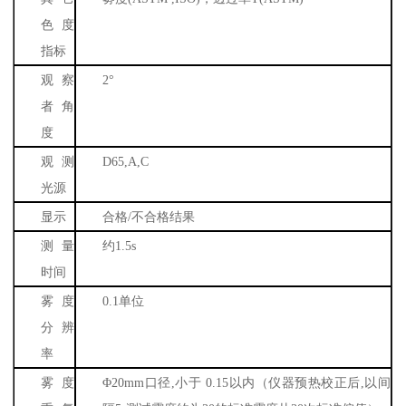
色度
指标
观察
2
°
者角
度
观测
D65,A,C
光源
显示
合格
/
不合格结果
测量
约
1.5s
时间
雾度
0.1
单位
分辨
率
雾度
Φ
20mm
口径
,
小于
0.15
以内（仪器预热校正后
,
以间