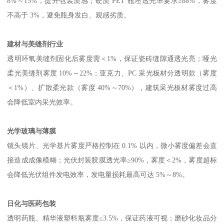
8%
～
15%
，提升包装质感；硬质
PET
瓶坯透光率要求≥
88%
，雾度
不高于
3%
，避免瓶身发白、观感劣质。
建材与美缝剂行业
透明环氧美缝剂固化后雾度需＜
1%
，保证瓷砖缝隙通透光亮；哑光
柔光美缝剂雾度
10%
～
22%
；亚克力、
PC
采光板材分透明款（雾度
＜
1%
）、扩散柔光款（雾度
40%
～
70%
），建筑采光板材雾度过高
会降低室内采光效率。
光学玻璃与薄膜
镜头镜片、光学基片雾度严格控制在
0.1%
以内，微小雾度偏差会直
接造成成像模糊；光伏封装胶膜透光率≥
90%
，雾度＜
2%
，雾度超标
会降低光伏组件发电效率，发电量损耗最高可达
5%
～
8%
。
日化与医药包装
透明药瓶、精华液塑料瓶雾度
≤
3.5%
，保证药液可视；磨砂化妆品分