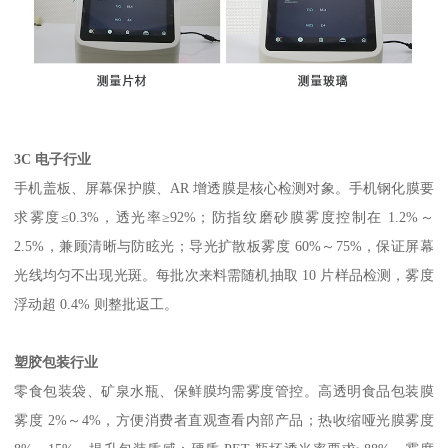
3C
电子行业
手机盖板、屏幕保护膜、
AR
增透膜是核心检测对象。手机钢化膜要
求雾度≤
0.3%
，透光率≥
92%
；防指纹磨砂膜雾度控制在
1.2%
～
2.5%
，兼顾清晰与防眩光；导光扩散板雾度
60%
～
75%
，保证屏幕
光线均匀不出现光斑。每批次来料需随机抽取
10
片样品检测，雾度
浮动超
0.4%
则整批返工。
塑胶包装行业
零食包装袋、矿泉水瓶、保鲜膜均需雾度管控。高透明食品包装膜
雾度
2%
～
4%
，方便消费者直观查看内部产品；热收缩哑光膜雾度