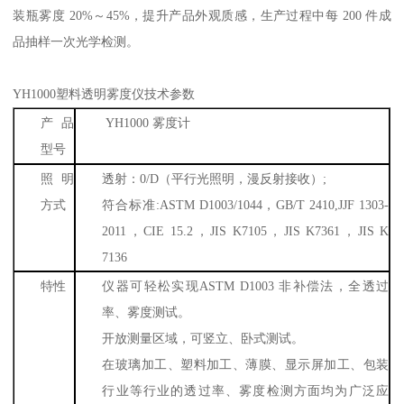
装瓶雾度
20%
～
45%
，提升产品外观质感，生产过程中每
200
件成
品抽样一次光学检测。
YH1000
塑料透明雾度仪
技术参数
产品
YH1000
雾度计
型号
照明
透射：
0/D
（平行光照明，漫反射接收）
;
方式
符合标准
:ASTM D1003/1044
，
GB/T 2410,JJF 1303-
2011
，
CIE 15.2
，
JIS K7105
，
JIS K7361
，
JIS K
7136
特性
仪器可轻松实现
ASTM D1003
非补偿法，全透过
率、雾度测试。
开放测量区域，可竖立、卧式测试。
在玻璃加工、塑料加工、薄膜、显示屏加工、包装
行业等行业的透过率、雾度检测方面均为广泛应