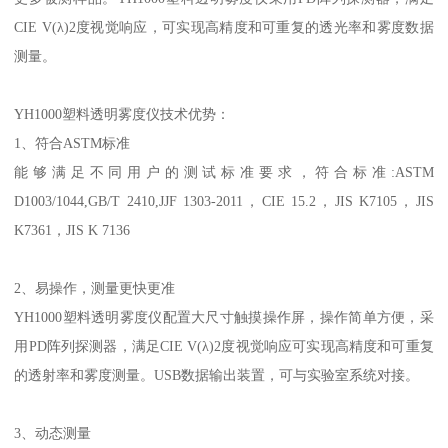
CIE V(
λ
)2
度视觉响应，可实现高精度和可重复的透光率和雾度数据
测量。
YH1000
塑料透明雾度仪
技术优势
：
1
、符合
ASTM
标准
能够满足不同用户的测试标准要求，符合标准
:ASTM
D1003/1044,GB/T 2410,JJF 1303-2011
，
CIE 15.2
，
JIS K7105
，
JIS
K7361
，
JIS K 7136
2
、易操作，测量更快更准
YH1000
塑料透明雾度仪
配置大尺寸触摸操作屏，操作简单方便，采
用
PD
阵列探测器，满足
CIE V(
λ
)2
度视觉响应可实现高精度和可重复
的透射率和雾度测量。
USB
数据输出装置，可与实验室系统对接。
3
、动态测量