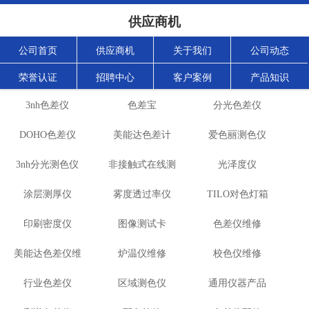
供应商机
公司首页
供应商机
关于我们
公司动态
荣誉认证
招聘中心
客户案例
产品知识
3nh色差仪
色差宝
分光色差仪
DOHO色差仪
美能达色差计
爱色丽测色仪
3nh分光测色仪
非接触式在线测
光泽度仪
涂层测厚仪
雾度透过率仪
色仪
TILO对色灯箱
印刷密度仪
图像测试卡
色差仪维修
美能达色差仪维
炉温仪维修
校色仪维修
行业色差仪
修
区域测色仪
通用仪器产品