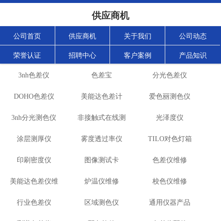
供应商机
公司首页
供应商机
关于我们
公司动态
荣誉认证
招聘中心
客户案例
产品知识
3nh色差仪
色差宝
分光色差仪
DOHO色差仪
美能达色差计
爱色丽测色仪
3nh分光测色仪
非接触式在线测
光泽度仪
涂层测厚仪
雾度透过率仪
色仪
TILO对色灯箱
印刷密度仪
图像测试卡
色差仪维修
美能达色差仪维
炉温仪维修
校色仪维修
行业色差仪
修
区域测色仪
通用仪器产品