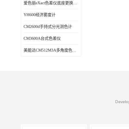
爱色丽eXact色差仪底座更换维修
YH600经济雾度计
CM2600d手持式分光测色计
CM3600A台式色差仪
美能达CM512M3A多角度色差仪维修
Develop