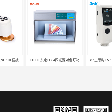
3nh三恩时电脑色差仪NH310 便携式精密色差仪
DOHO东宏D604四光源对色灯箱
3nh三恩时TS