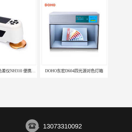
3nh三恩时电脑色差仪NH310 便携式精密色差仪
DOHO东宏D604四光源对色灯箱
13073310092