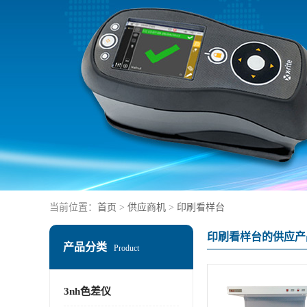
当前位置：
首页
>
供应商机
>
印刷看样台
印刷看样台的供应产
产品分类
Product
3nh色差仪