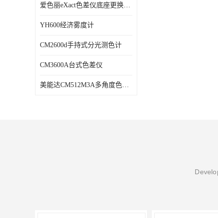
爱色丽eXact色差仪底座更换维修
YH600经济雾度计
CM2600d手持式分光测色计
CM3600A台式色差仪
美能达CM512M3A多角度色差仪维修
Develop