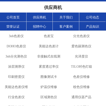
供应商机
公司首页
供应商机
关于我们
公司动态
荣誉认证
招聘中心
客户案例
产品知识
3nh色差仪
色差宝
分光色差仪
DOHO色差仪
美能达色差计
爱色丽测色仪
3nh分光测色仪
非接触式在线测
光泽度仪
涂层测厚仪
雾度透过率仪
色仪
TILO对色灯箱
印刷密度仪
图像测试卡
色差仪维修
美能达色差仪维
炉温仪维修
校色仪维修
行业色差仪
修
区域测色仪
通用仪器产品